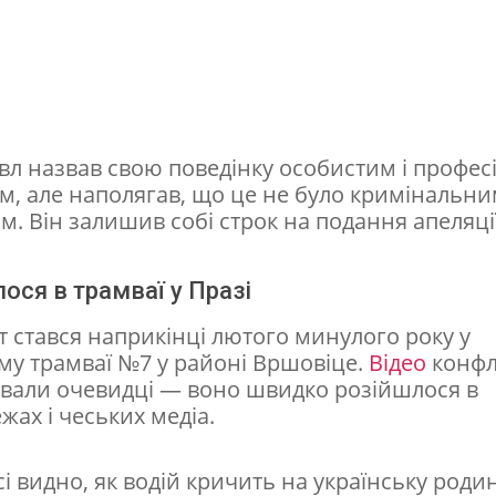
вл назвав свою поведінку особистим і профе
м, але наполягав, що це не було кримінальн
. Він залишив собі строк на подання апеляції
ося в трамваї у Празі
т стався наприкінці лютого минулого року у
му трамваї №7 у районі Вршовіце.
Відео
конфл
ували очевидці — воно швидко розійшлося в
ах і чеських медіа.
і видно, як водій кричить на українську роди