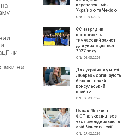
 на
перевезень між
Україною та Чехією
раму
ON:
10.03.2026
ЄС навряд чи
продовжить
вний
тимчасовий захист
ки
для українців після
ції чи
2027 року
ON:
06.03.2026
зпеки не
Для українців у місті
Ліберець організують
безкоштовний
консульський
прийом
ON:
03.03.2026
Понад 46 тисяч
ФОПів: українці все
частіше відкривають
свій бізнес в Чехії
ON:
27.02.2026