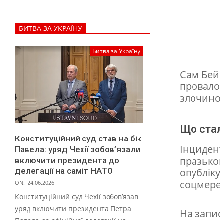
с
и
БИТВА ЗА УКРАЇНУ
в
н
Битва за Україну
о
Сам Бей
в
провало
и
злочином
г
Що стал
н
Конституційний суд став на бік
а
Інциден
Павела: уряд Чехії зобов’язали
празько
в
включити президента до
опублік
делегації на саміт НАТО
у
соцмереж
ON:
24.06.2026
к
Конституційний суд Чехії зобов’язав
р
уряд включити президента Петра
На запис