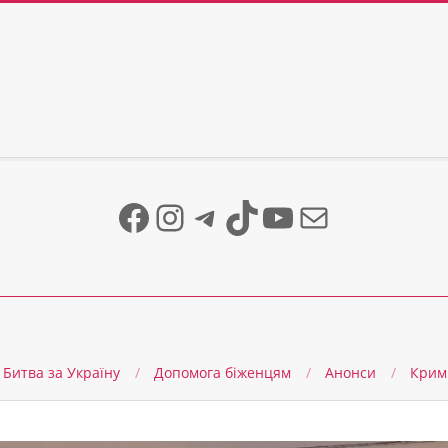
Facebook
Instagram
Telegram
TikTok
YouTube
Mail
Битва за Україну
Допомога біженцям
Анонси
Крим