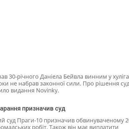
ав 30-річного Даніела Бейвла винним у хуліга
оки не набрав законної сили. Про рішення су
ило видання Novinky.
арання призначив суд
й суд Праги-10 призначив обвинуваченому 2
ромадських робіт. Також він має виплатити