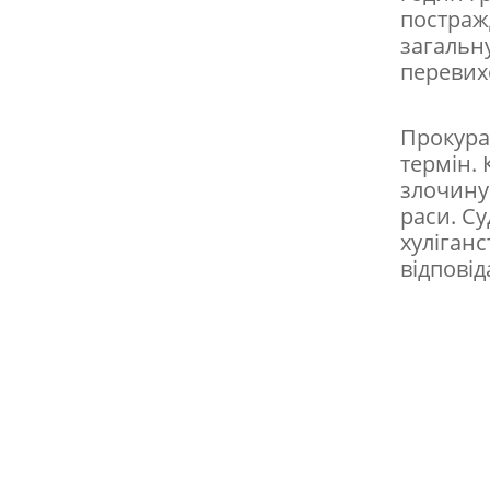
а
постраж
м
загальну
перевих
в
а
Прокура
я
термін. 
,
злочину
раси. Су
я
хуліган
к
відповід
и
й
а
г
р
е