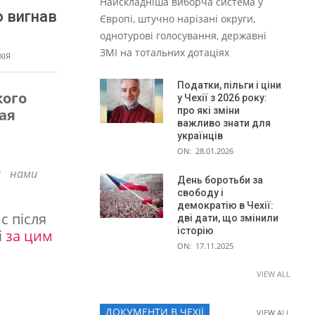
Найскладніша виборча система у
о вигнав
Європі, штучно нарізані округи,
однотурові голосування, державні
ЗМІ на тотальних дотаціях
ХІЯ
Податки, пільги і ціни
кого
у Чехії з 2026 року:
про які зміни
ая
важливо знати для
українців
ON:
28.01.2026
а нами
День боротьби за
свободу і
демократію в Чехії:
с після
дві дати, що змінили
історію
і
за цим
ON:
17.11.2025
VIEW ALL
ДОКУМЕНТИ В ЧЕХІЇ
VIEW ALL
VIEW ALL