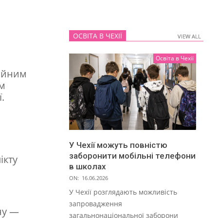
ОСВІТА В ЧЕХІЇ
VIEW ALL
VIEW ALL
Освіта в Чехії
сійним
им
.
У Чехії можуть повністю
заборонити мобільні телефони
ікту
в школах
ON:
16.06.2026
У Чехії розглядають можливість
запровадження
ну —
загальнонаціональної заборони