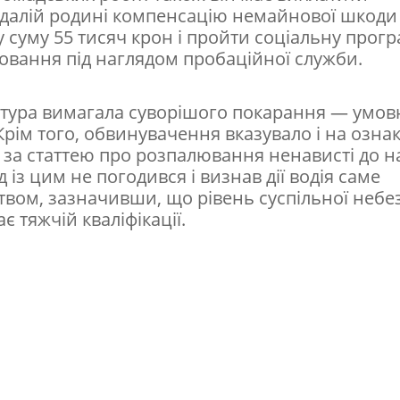
далій родині компенсацію немайнової шкоди
 суму 55 тисяч крон і пройти соціальну прог
овання під наглядом пробаційної служби.
тура вимагала суворішого покарання — умо
Крім того, обвинувачення вказувало і на озна
 за статтею про розпалювання ненависті до на
д із цим не погодився і визнав дії водія саме
ством, зазначивши, що рівень суспільної небе
ає тяжчій кваліфікації.