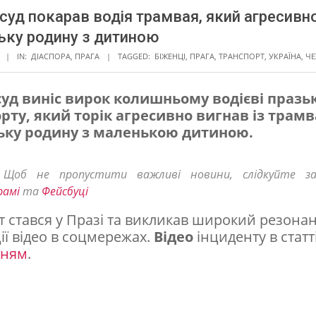
 суд покарав водія трамвая, який агресивн
ьку родину з дитиною
IN:
ДІАСПОРА
,
ПРАГА
TAGGED:
БІЖЕНЦІ
,
ПРАГА
,
ТРАНСПОРТ
,
УКРАЇНА
,
ЧЕ
 суд виніс вирок колишньому водієві празь
рту, який торік агресивно вигнав із трамв
ьку родину з маленькою дитиною.
! Щоб не пропустити важливі новини, слідкуйте з
рамі
та
Фейсбуці
т стався у Празі та викликав широкий резонан
ії відео в соцмережах.
Відео
інциденту в статт
нням
.