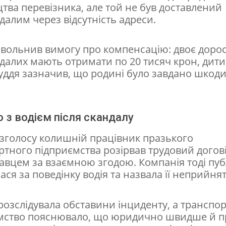
тва перевізника, але той не був доставлений
далим через відсутність адреси.
овольнив вимогу про компенсацію: двоє доро
далих мають отримати по 20 тисяч крон, дит
уддя зазначив, що родині було завдано шкоди 
 з водієм після скандалу
озголосу колишній працівник празького
ртного підприємства розірвав трудовий догові
авцем за взаємною згодою. Компанія тоді пуб
ся за поведінку водія та назвала її неприйня
 розслідувала обставини інциденту, а транспо
мство пояснювало, що юридично швидше й п