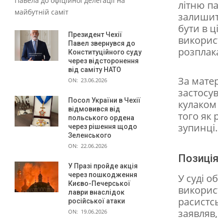
Павела до офіційної делегації на
а
літню па
майбутній саміт
залишит
ї
бути в ц
н
Президент Чехії
використ
Павел звернувся до
с
розплак
Конституційного суду
через відсторонення
ь
від саміту НАТО
За мате
к
ON:
23.06.2026
застосу
у
Посол України в Чехії
кулаком
відмовився від
р
того як
польського ордена
зупинці.
о
через рішення щодо
Зеленського
д
ON:
22.06.2026
Позиція
и
У Празі пройде акція
н
через пошкодження
У суді 
Києво-Печерської
викорис
у
лаври внаслідок
расистсь
російської атаки
з
заявляв
ON:
19.06.2026