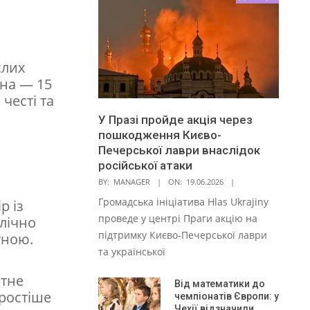
слих
ина — 15
честі та
У Празі пройде акція через
пошкодження Києво-
Печерської лаври внаслідок
російської атаки
BY:
MANAGER
ON:
19.06.2026
Громадська ініціатива Hlas Ukrajiny
р із
проведе у центрі Праги акцію на
лічно
підтримку Києво-Печерської лаври
тною.
та української
ртне
Від математики до
ростіше
чемпіонатів Європи: у
Чехії відзначили