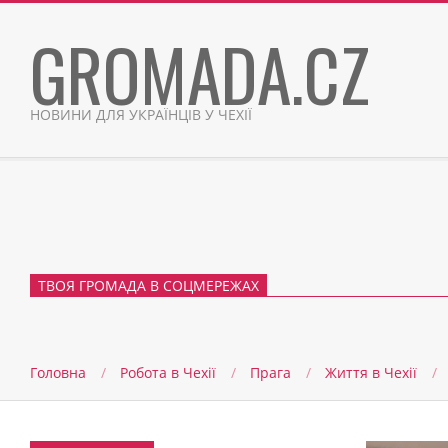
Skip
GROMADA.CZ
to
content
НОВИНИ ДЛЯ УКРАЇНЦІВ У ЧЕХІЇ
ТВОЯ ГРОМАДА В СОЦМЕРЕЖАХ
Головна
Робота в Чехії
Прага
Життя в Чеxії