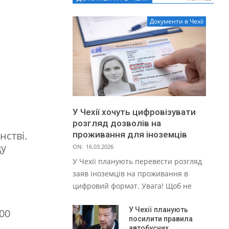
Документи в Чехії
У Чехії хочуть цифровізувати
розгляд дозволів на
нстві.
проживання для іноземців
ду
ON:
16.03.2026
У Чехії планують перевести розгляд
заяв іноземців на проживання в
цифровий формат. Увага! Щоб не
У Чехії планують
00
посилити правила
автобусних