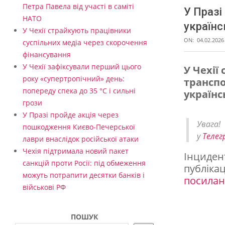
Петра Павела від участі в саміті
У Празі
НАТО
українс
У Чехії страйкують працівники
ON:
04.02.2026
суспільних медіа через скорочення
фінансування
У Чехії зафіксували перший цього
У Чехії
року «супертропічний» день:
транспо
У
попереду спека до 35 °C і сильні
українс
П
грози
р
У Празі пройде акція через
Увага
пошкодження Києво-Печерської
а
у
Телег
лаври внаслідок російської атаки
з
Чехія підтримала новий пакет
Інциден
і
санкцій проти Росії: під обмеження
публікац
можуть потрапити десятки банків і
с
посила
військові РФ
у
д
ПОШУК