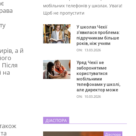
ає
мобільних телефонів у школах. Увага!
права
Щоб не пропустити
ту
У школах Чехії
з’явилася проблема:
підручникам більше
років, ніж учням
рів, а й
ON:
13.03.2026
його
Уряд Чехії не
 Після
заборонятиме
й на
користуватися
мобільними
телефонами у школі,
але директор може
ON:
10.03.2026
ДІАСПОРА
 також
 та
Діаспора