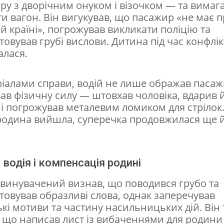
ру з дворічним онуком і візочком — та вимаг
и вагон. Він вигукував, що пасажир «не має 
ій країні», погрожував викликати поліцію та
овував грубі вислови. Дитина під час конфлік
алася.
ріалами справи, водій не лише ображав пасажи
вав фізичну силу — штовхав чоловіка, вдарив 
 і погрожував металевим ломиком для стрілок.
 родина вийшла, суперечка продовжилася ще 
 водія і компенсація родині
обвинувачений визнав, що поводився грубо та
товував образливі слова, однак заперечував
кі мотиви та частину насильницьких дій. Він
, що написав лист із вибаченнями для родини