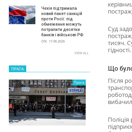
д
керівниц
Чехія підтримала
постраж
и
новий пакет санкцій
проти Росії: під
т
обмеження можуть
Суд зад
и
потрапити десятки
постраж
банків і військові РФ
н
ON:
17.06.2026
тисяч. С
о
гідності.
VIEW ALL
ю
Що було
ПРАГА
Після р
Прага
транспо
роботод
вибачила
Поліція
підприє