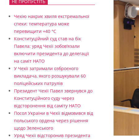
НЕ ПРОПУСТІТЬ
Чехію накриє хвиля екстремальної
спеки: температура може
перевищити +40 °C
Конституційний суд став на бік
Павела: уряд Чехії зобов’язали
включити президента до делегації
на саміт НАТО
У Чехії затримали озброєного
викладача, якого розшукували 60
поліцейських патрулів
Президент Чехії Павел звернувся до
Конституційного суду через
відсторонення від саміту НАТО
Посол України в Чехії відмовився від
польського ордена через рішення
щодо Зеленського
Уряд Чехії відсторонив президента