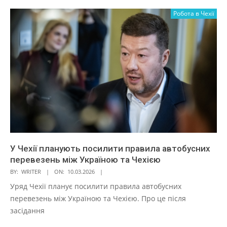
Робота в Чехії
У Чехії планують посилити правила автобусних
перевезень між Україною та Чехією
BY:
WRITER
ON:
10.03.2026
Уряд Чехії планує посилити правила автобусних
перевезень між Україною та Чехією. Про це після
засідання