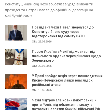
Конституційний суд Чехії зобов’язав уряд включити
президента Петра Павела до офіційної делегації на
майбутній саміт
Президент Чехії Павел звернувся до
Конституційного суду через
відсторонення від саміту НАТО
ON:
23.06.2026
Посол України в Чехії відмовився від
польського ордена через рішення щодо
Зеленського
ON:
22.06.2026
У Празі пройде акція через пошкодження
Києво-Печерської лаври внаслідок
російської атаки
ON:
19.06.2026
Чехія підтримала новий пакет санкцій
проти Росії: під обмеження можуть
потрапити десятки банків і військові РФ