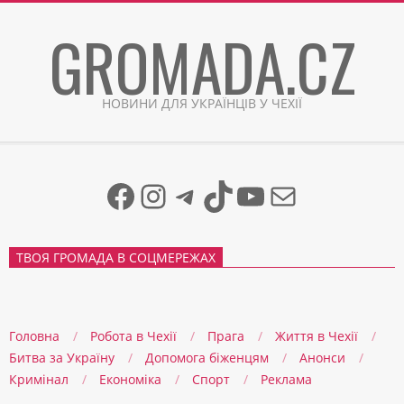
Skip
GROMADA.CZ
to
content
НОВИНИ ДЛЯ УКРАЇНЦІВ У ЧЕХІЇ
Facebook
Instagram
Telegram
TikTok
YouTube
Mail
ТВОЯ ГРОМАДА В СОЦМЕРЕЖАХ
Головна
Робота в Чехії
Прага
Життя в Чеxії
Битва за Україну
Допомога біженцям
Анонси
Кримінал
Економіка
Спорт
Реклама