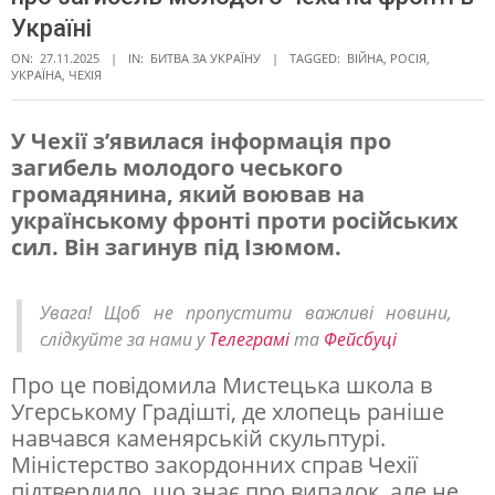
Україні
ON:
27.11.2025
IN:
БИТВА ЗА УКРАЇНУ
TAGGED:
ВІЙНА
,
РОСІЯ
,
УКРАЇНА
,
ЧЕХІЯ
У Чехії з’явилася інформація про
загибель молодого чеського
К
громадянина, який воював на
а
українському фронті проти російських
м
сил. Він загинув під Ізюмом.
е
н
Увага! Щоб не пропустити важливі новини,
слідкуйте за нами у
Телеграмі
та
Фейсбуці
я
р
Про це повідомила Мистецька школа в
Угерському Градішті, де хлопець раніше
-
навчався каменярській скульптурі.
с
Міністерство закордонних справ Чехії
к
підтвердило, що знає про випадок, але не