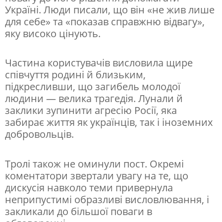
Україні. Люди писали, що він «не жив лише
У
для себе» та «показав справжню відвагу»,
к
яку високо цінують.
р
а
Частина користувачів висловила щире
співчуття родині й близьким,
ї
підкресливши, що загибель молодої
н
людини — велика трагедія. Лунали й
і
заклики зупинити агресію Росії, яка
забирає життя як українців, так і іноземних
добровольців.
Тролі також не оминули пост. Окремі
коментатори звертали увагу на те, що
дискусія навколо теми привернула
неприпустимі образливі висловлювання, і
закликали до більшої поваги в