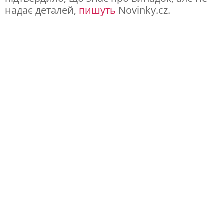
надає деталей,
пишуть
Novinky.cz.
у
л
ь
п
т
о
р
:
у
Ч
е
х
і
ї