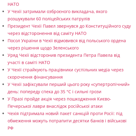
НАТО
У Чехії затримали озброєного викладача, якого
розшукували 60 поліцейських патрулів
Президент Чехії Павел звернувся до Конституційного суду
через відсторонення від саміту НАТО
Посол України в Чехії відмовився від польського ордена
через рішення щодо Зеленського
Уряд Чехії відсторонив президента Петра Павела від
участі в саміті НАТО
У Чехії страйкують працівники суспільних медіа через
скорочення фінансування
У Чехії зафіксували перший цього року «супертропічний»
день: попереду спека до 35 °C і сильні грози
У Празі пройде акція через пошкодження Києво-
Печерської лаври внаслідок російської атаки
Чехія підтримала новий пакет санкцій проти Росії: під
обмеження можуть потрапити десятки банків і військові
РФ