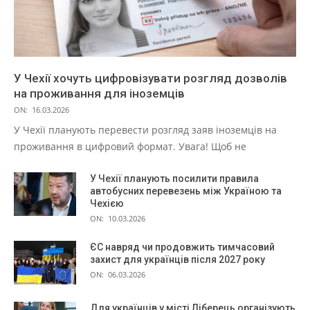
У Чехії хочуть цифровізувати розгляд дозволів
на проживання для іноземців
ON:
16.03.2026
У Чехії планують перевести розгляд заяв іноземців на
проживання в цифровий формат. Увага! Щоб не
У Чехії планують посилити правила
автобусних перевезень між Україною та
Чехією
ON:
10.03.2026
ЄС навряд чи продовжить тимчасовий
захист для українців після 2027 року
ON:
06.03.2026
Для українців у місті Ліберець організують