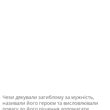
о
ч
е
х
а
н
а
ф
р
о
н
т
Чехи дякували загиблому за мужність,
і
називали його героєм та висловлювали
повагу до його рішення допомагати
в