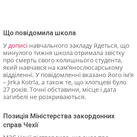
п
о
в
Що повідомила школа
і
У
дописі
навчального закладу йдеться, що
д
минулого тижня школа отримала звістку
о
про смерть свого колишнього студента,
м
який навчався на кам’янослюсарському
відділенні. У повідомленні вказано його ім’я
и
– Jirka Kotrla, а також те, що хлопцеві було
л
27 років. Точні обставини, місце і дата
и
загибелі не розкриваються.
п
р
Позиція Міністерства закордонних
справ Чехії
о
з