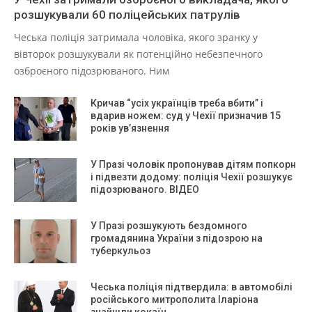
розшукували 60 поліцейських патрулів
Чеська поліція затримала чоловіка, якого зранку у
вівторок розшукували як потенційно небезпечного
озброєного підозрюваного. Ним
Кричав “усіх українців треба вбити” і
вдарив ножем: суд у Чехії призначив 15
років ув’язнення
У Празі чоловік пропонував дітям попкорн
і підвезти додому: поліція Чехії розшукує
підозрюваного. ВІДЕО
У Празі розшукують бездомного
громадянина України з підозрою на
туберкульоз
Чеська поліція підтвердила: в автомобілі
російського митрополита Іларіона
знайшли кокаїн