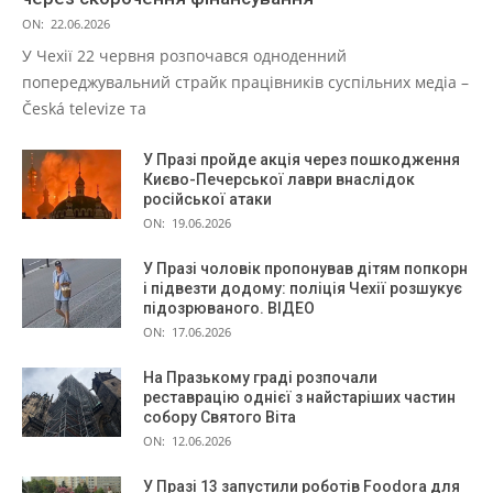
ON:
22.06.2026
У Чехії 22 червня розпочався одноденний
попереджувальний страйк працівників суспільних медіа –
Česká televize та
У Празі пройде акція через пошкодження
Києво-Печерської лаври внаслідок
російської атаки
ON:
19.06.2026
У Празі чоловік пропонував дітям попкорн
і підвезти додому: поліція Чехії розшукує
підозрюваного. ВІДЕО
ON:
17.06.2026
На Празькому граді розпочали
реставрацію однієї з найстаріших частин
собору Святого Віта
ON:
12.06.2026
У Празі 13 запустили роботів Foodora для