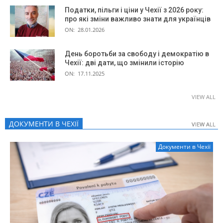
Податки, пільги і ціни у Чехії з 2026 року:
про які зміни важливо знати для українців
ON:
28.01.2026
День боротьби за свободу і демократію в
Чехії: дві дати, що змінили історію
ON:
17.11.2025
VIEW ALL
ДОКУМЕНТИ В ЧЕХІЇ
VIEW ALL
VIEW ALL
Документи в Чехії