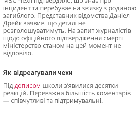
МЗС Чехії підтвердило, що знає про
інцидент та перебуває на зв’язку з родиною
а
загиблого. Представник відомства Даніел
г
Дрейк заявив, що деталі не
и
розголошуватимуть. На запит журналістів
щодо офіційного підтвердження смерті
б
міністерство станом на цей момент не
е
відповіло.
л
ь
Як відреагували чехи
м
Під
дописом
школи з’явилися десятки
о
реакцій. Переважна більшість коментарів
л
— співчутливі та підтримувальні.
о
д
о
г