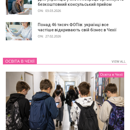
безкоштовний консульський прийом
ON:
03.03.2026
Понад 46 тисяч ФОПів: українці все
частіше відкривають свій бізнес в Чехії
ON:
27.02.2026
ОСВІТА В ЧЕХІЇ
VIEW ALL
VIEW ALL
Освіта в Чехії