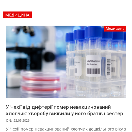
МЕДИЦИНА
Медицина
У Чехії від дифтерії помер невакцинований
хлопчик: хворобу виявили у його братів і сестер
ON:
22.05.2026
У Чехії помер невакцинований хлопчик дошкільного віку з