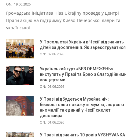
ON:
19.06.2026
Громадська ініціатива Hlas Ukrajiny проведе у центрі
Праги акцію на підтримку Києво-Печерської лаври та
української
У Посольстві України в Чехії відзначать
дітей за досягнення. Як зареєструватися
ON:
02.06.2026
Український гурт «БЕЗ ОБМЕЖЕНЬ»
виступить у Празі та Брно з благодійними
концертами
ON:
01.06.2026
У Празі відбудеться Музейна ніч:
безкоштовно покажуть мумію, людські
аномалії та єдиний у Чехії скелет
динозавра
ON:
01.06.2026
У Празі відзначать 10 років VYSHYVANKA