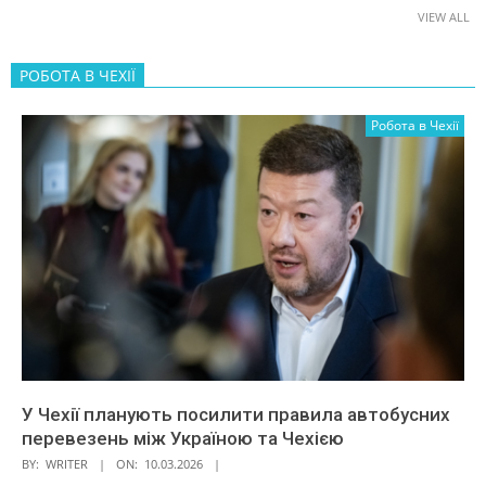
VIEW ALL
РОБОТА В ЧЕХІЇ
Робота в Чехії
У Чехії планують посилити правила автобусних
перевезень між Україною та Чехією
BY:
WRITER
ON:
10.03.2026