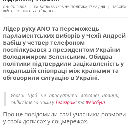
ON:
09.10.2025
IN:
БИТВА ЗА УКРАЇНУ
,
ПОЛІТИКА
,
ТЕМА ДНЯ
TAGGED:
ВІЙНА
,
ПОЛІТИКА
,
УКРАЇНА
,
ЧЕХІЯ
Лідер руху ANO та переможець
парламентських виборів у Чехії Андрей
Б
Бабіш у четвер телефоном
а
поспілкувався з президентом України
б
Володимиром Зеленським. Обидва
політики підтвердили зацікавленість у
і
подальшій співпраці між країнами та
ш
обговорили ситуацію в Україні.
п
о
Увага! Щоб не пропустити важливі новини,
г
слідкуйте за нами у
Телеграмі
та
Фейсбуці
о
Про це повідомили самі учасники розмови
в
у своїх дописах у соцмережах.
о