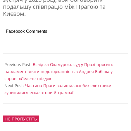
подальшу співпрацю між Прагою та
р
Києвом.
а
ї
Facebook Comments
н
и
2025-
10-
Previous Post:
Вслід за Окамурою: суд у Празі просить
09
парламент зняти недоторканність з Андрея Бабіша у
справі «Лелече гніздо»
Next Post:
Частина Праги залишилася без електрики:
зупинилися ескалатори й трамваї
НЕ ПРОПУСТІТЬ