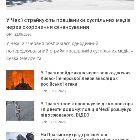
У Чехії страйкують працівники суспільних медіа
через скорочення фінансування
ON:
22.06.2026
У Чехії 22 червня розпочався одноденний
попереджувальний страйк працівників суспільних медіа –
Česká televize та
У Празі пройде акція через пошкодження
Києво-Печерської лаври внаслідок
російської атаки
ON:
19.06.2026
У Празі чоловік пропонував дітям попкорн
і підвезти додому: поліція Чехії розшукує
підозрюваного. ВІДЕО
ON:
17.06.2026
На Празькому граді розпочали