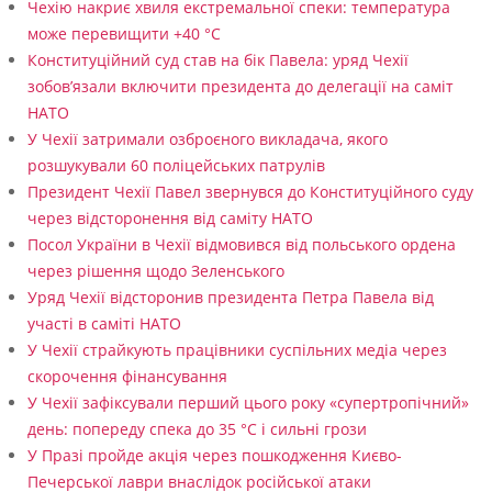
Чехію накриє хвиля екстремальної спеки: температура
може перевищити +40 °C
Конституційний суд став на бік Павела: уряд Чехії
зобов’язали включити президента до делегації на саміт
НАТО
У Чехії затримали озброєного викладача, якого
розшукували 60 поліцейських патрулів
Президент Чехії Павел звернувся до Конституційного суду
через відсторонення від саміту НАТО
Посол України в Чехії відмовився від польського ордена
через рішення щодо Зеленського
Уряд Чехії відсторонив президента Петра Павела від
участі в саміті НАТО
У Чехії страйкують працівники суспільних медіа через
скорочення фінансування
У Чехії зафіксували перший цього року «супертропічний»
день: попереду спека до 35 °C і сильні грози
У Празі пройде акція через пошкодження Києво-
Печерської лаври внаслідок російської атаки