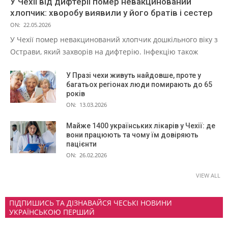
У Чехії від дифтерії помер невакцинований
хлопчик: хворобу виявили у його братів і сестер
ON:
22.05.2026
У Чехії помер невакцинований хлопчик дошкільного віку з
Острави, який захворів на дифтерію. Інфекцію також
У Празі чехи живуть найдовше, проте у
багатьох регіонах люди помирають до 65
років
ON:
13.03.2026
Майже 1400 українських лікарів у Чехії: де
вони працюють та чому їм довіряють
пацієнти
ON:
26.02.2026
VIEW ALL
ПІДПИШИСЬ ТА ДІЗНАВАЙСЯ ЧЕСЬКІ НОВИНИ
УКРАЇНСЬКОЮ ПЕРШИЙ