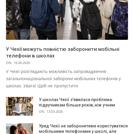
У Чехії можуть повністю заборонити мобільні
телефони в школах
ON:
16.06.2026
У Чехії розглядають можливість запровадження
загальнонаціональної заборони мобільних телефонів у
школах. Увага! Щоб не пропустити
У школах Чехії з’явилася проблема:
підручникам більше років, ніж учням
ON:
13.03.2026
Уряд Чехії не заборонятиме користуватися
мобільними телефонами у школі, але