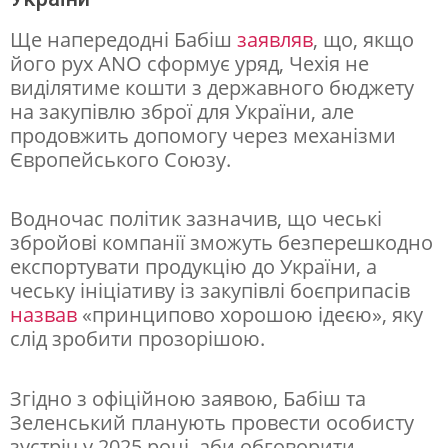
і
Ще напередодні Бабіш
заявляв
, що, якщо
ч
його рух ANO сформує уряд, Чехія не
виділятиме кошти з державного бюджету
і
на закупівлю зброї для України, але
п
продовжить допомогу через механізми
і
Європейського Союзу.
д
Водночас політик зазначив, що чеські
т
збройові компанії зможуть безперешкодно
р
експортувати продукцію до України, а
и
чеську ініціативу із закупівлі боєприпасів
назвав
«принципово хорошою ідеєю», яку
м
слід зробити прозорішою.
к
у
Згідно з офіційною заявою, Бабіш та
У
Зеленський планують провести особисту
к
зустріч у 2025 році, аби обговорити