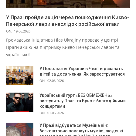
У Празі пройде акція через пошкодження Києво-
Печерської лаври внаслідок російської атаки
ON:
19.06.2026
Громадська ініціатива Hlas Ukrajiny проведе у центрі
Праги акцію на підтримку Києво-Печерської лаври та
української
У Посольстві України в Чехії відзначать
дітей за досягнення. Як зареєструватися
ON:
02.06.2026
Український гурт «БЕЗ ОБМЕЖЕНЬ»
виступить у Празі та Брно з благодійними
концертами
ON:
01.06.2026
У Празі відбудеться Музейна ніч:
безкоштовно покажуть мумію, людські