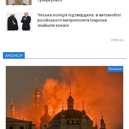
туберкульоз
Чеська поліція підтвердила: в автомобілі
російського митрополита Іларіона
знайшли кокаїн
VIEW ALL
АНОНСИ
Анонси