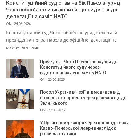
Конституційний суд став на бік Павела: уряд
Чехії зобов’язали включити президента до
делегації на саміт НАТО
ON:
24.06.2026
Конституційний суд Чехії зобов’язав уряд включити
президента Петра Павела до офіційної делегації на
майбутній саміт
Президент Чехії Павел звернувся до
Конституційного суду через
відсторонення від саміту НАТО
ON:
23.06.2026
Посол України в Чехії відмовився від
польського ордена через рішення щодо
Зеленського
ON:
22.06.2026
У Празі пройде акція через пошкодження
Києво-Печерської лаври внаслідок
російської атаки