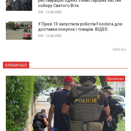
реставрацію однієї з найстаріших частин
собору Святого Віта
ON:
12.06.2026
У Празі 13 запустили роботів Foodora для
доставки покупок і товарів. ВІДЕО
ON:
12.06.2026
VIEW ALL
КРИМІНАЛ
Кримінал