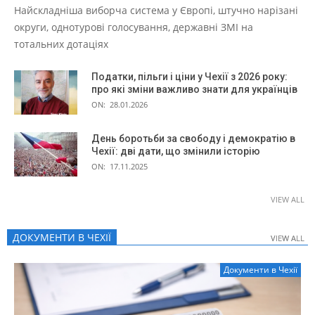
Найскладніша виборча система у Європі, штучно нарізані
округи, однотурові голосування, державні ЗМІ на
тотальних дотаціях
Податки, пільги і ціни у Чехії з 2026 року:
про які зміни важливо знати для українців
ON:
28.01.2026
День боротьби за свободу і демократію в
Чехії: дві дати, що змінили історію
ON:
17.11.2025
VIEW ALL
ДОКУМЕНТИ В ЧЕХІЇ
VIEW ALL
VIEW ALL
Документи в Чехії