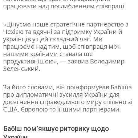
працювати над поглибленням співпраці.
о
о
«Цінуємо наше стратегічне партнерство з
с
Чехією та вдячні за підтримку України й
о
українців у цей складний час. Ми
працюємо над тим, щоб співпраця між
б
нашими країнами ставала ще
и
продуктивнішою», — заявив Володимир
с
Зеленський.
т
За його словами, він поінформував Бабіша
у
про дипломатичні зусилля України для
з
досягнення справедливого миру спільно зі
у
США, Європою та іншими партнерами.
с
т
Бабіш пом’якшує риторику щодо
р
України