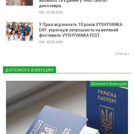
аномалії та єдиний у Чехії скелет
динозавра
ON:
01.06.2026
У Празі відзначать 10 років VYSHYVANKA
DAY: українців запрошують на великий
фестиваль VYSHYVANKA FEST
ON:
22.05.2026
VIEW ALL
ДОПОМОГА БІЖЕНЦЯМ
Допомога біженцям