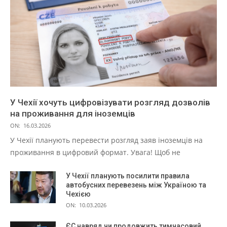
У Чехії хочуть цифровізувати розгляд дозволів
на проживання для іноземців
ON:
16.03.2026
У Чехії планують перевести розгляд заяв іноземців на
проживання в цифровий формат. Увага! Щоб не
У Чехії планують посилити правила
автобусних перевезень між Україною та
Чехією
ON:
10.03.2026
ЄС навряд чи продовжить тимчасовий