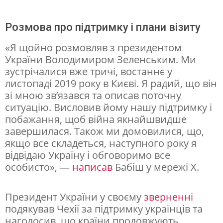
м
Розмова про підтримку і плани візиту
:
д
«Я щойно розмовляв з президентом
України Володимиром Зеленським. Ми
о
зустрічалися вже тричі, востаннє у
м
листопаді 2019 року в Києві. Я радий, що він
о
зі мною зв’язався та описав поточну
ситуацію. Висловив йому нашу підтримку і
в
побажання, щоб війна якнайшвидше
и
завершилася. Також ми домовилися, що,
л
якщо все складеться, наступного року я
відвідаю Україну і обговоримо все
и
особисто», —
написав
Бабіш у мережі X.
с
я
Президент України у своєму
зверненні
п
подякував Чехії за підтримку українців та
наголосив, що країни продовжують
р