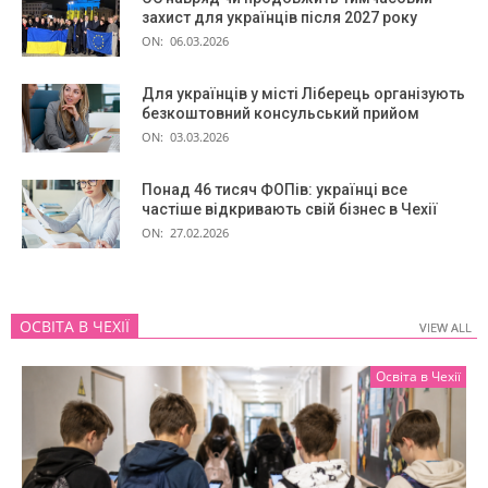
захист для українців після 2027 року
ON:
06.03.2026
Для українців у місті Ліберець організують
безкоштовний консульський прийом
ON:
03.03.2026
Понад 46 тисяч ФОПів: українці все
частіше відкривають свій бізнес в Чехії
ON:
27.02.2026
ОСВІТА В ЧЕХІЇ
VIEW ALL
VIEW ALL
Освіта в Чехії