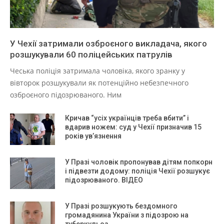
У Чехії затримали озброєного викладача, якого
розшукували 60 поліцейських патрулів
Чеська поліція затримала чоловіка, якого зранку у
вівторок розшукували як потенційно небезпечного
озброєного підозрюваного. Ним
Кричав “усіх українців треба вбити” і
вдарив ножем: суд у Чехії призначив 15
років ув’язнення
У Празі чоловік пропонував дітям попкорн
і підвезти додому: поліція Чехії розшукує
підозрюваного. ВІДЕО
У Празі розшукують бездомного
громадянина України з підозрою на