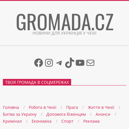
Skip
GROMADA.CZ
to
content
НОВИНИ ДЛЯ УКРАЇНЦІВ У ЧЕХІЇ
Facebook
Instagram
Telegram
TikTok
YouTube
Mail
ТВОЯ ГРОМАДА В СОЦМЕРЕЖАХ
Головна
Робота в Чехії
Прага
Життя в Чеxії
Битва за Україну
Допомога біженцям
Анонси
Кримінал
Економіка
Спорт
Реклама