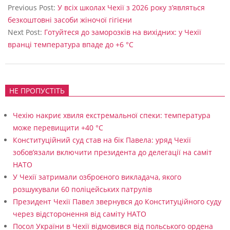
м
08-
Previous Post:
У всіх школах Чехії з 2026 року з’являться
а
22
безкоштовні засоби жіночої гігієни
Next Post:
Готуйтеся до заморозків на вихідних: у Чехії
є
вранці температура впаде до +6 °C
д
о
с
НЕ ПРОПУСТІТЬ
в
Чехію накриє хвиля екстремальної спеки: температура
і
може перевищити +40 °C
д
Конституційний суд став на бік Павела: уряд Чехії
зобов’язали включити президента до делегації на саміт
НАТО
У Чехії затримали озброєного викладача, якого
розшукували 60 поліцейських патрулів
Президент Чехії Павел звернувся до Конституційного суду
через відсторонення від саміту НАТО
Посол України в Чехії відмовився від польського ордена