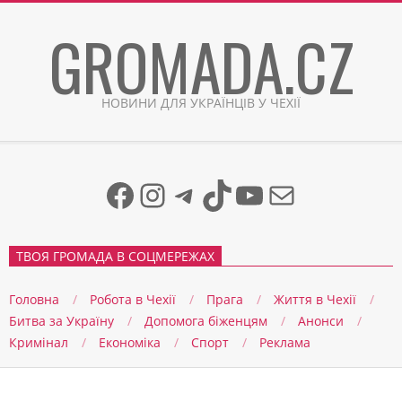
Skip
GROMADA.CZ
to
content
НОВИНИ ДЛЯ УКРАЇНЦІВ У ЧЕХІЇ
Facebook
Instagram
Telegram
TikTok
YouTube
Mail
ТВОЯ ГРОМАДА В СОЦМЕРЕЖАХ
Головна
Робота в Чехії
Прага
Життя в Чеxії
Битва за Україну
Допомога біженцям
Анонси
Кримінал
Економіка
Спорт
Реклама