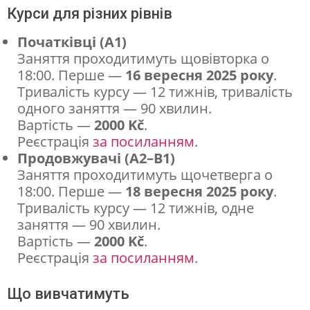
и
Курси для різних рівнів
у
Початківці (А1)
к
Заняття проходитимуть щовівторка о
р
18:00. Перше —
16 вересня 2025 року
.
Тривалість курсу — 12 тижнів, тривалість
а
одного заняття — 90 хвилин.
ї
Вартість —
2000 Kč
.
н
Реєстрація
за посиланням
.
Продовжувачі (А2–В1)
с
Заняття проходитимуть щочетверга о
ь
18:00. Перше —
18 вересня 2025 року
.
к
Тривалість курсу — 12 тижнів, одне
заняття — 90 хвилин.
о
Вартість —
2000 Kč
.
ї
Реєстрація
за посиланням
.
м
о
Що вивчатимуть