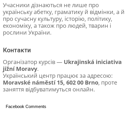
в
Учасники дізнаються не лише про
и
українську абетку, граматику й відмінки, а й
про сучасну культуру, історію, політику,
:
економіку, а також про людей, тварин і
д
рослини України.
л
я
Контакти
п
Організатор курсів —
Ukrajinská iniciativa
о
jižní Moravy
.
ч
Український центр працює за адресою:
Moravské náměstí 15, 602 00 Brno
, проте
а
заняття відбуватимуться онлайн.
т
к
Facebook Comments
і
в