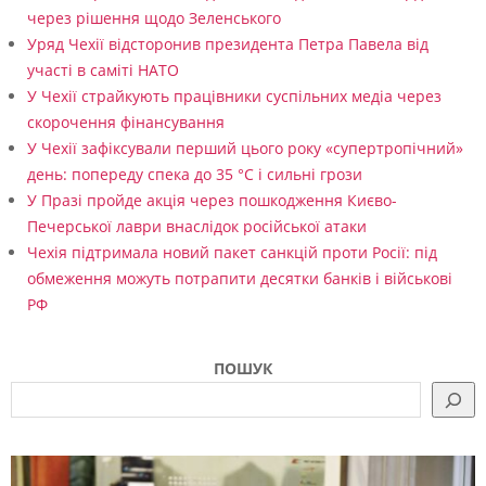
через рішення щодо Зеленського
Уряд Чехії відсторонив президента Петра Павела від
участі в саміті НАТО
У Чехії страйкують працівники суспільних медіа через
скорочення фінансування
У Чехії зафіксували перший цього року «супертропічний»
день: попереду спека до 35 °C і сильні грози
У Празі пройде акція через пошкодження Києво-
Печерської лаври внаслідок російської атаки
Чехія підтримала новий пакет санкцій проти Росії: під
обмеження можуть потрапити десятки банків і військові
РФ
ПОШУК