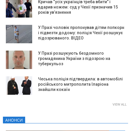
Кричав “усіх українців треба вбити” і
вдарив ножем: суд у Чехії призначив 15
років ув’язнення
У Празі чоловік пропонував дітям попкорн
і підвезти додому: поліція Чехії розшукує
підозрюваного. ВІДЕО
У Празі розшукують бездомного
громадянина України з підозрою на
туберкульоз
Чеська поліція підтвердила: в автомобілі
російського митрополита Іларіона
знайшли кокаїн
VIEW ALL
АНОНСИ