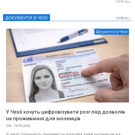
VIEW ALL
ДОКУМЕНТИ В ЧЕХІЇ
VIEW ALL
VIEW ALL
Документи в Чехії
У Чехії хочуть цифровізувати розгляд дозволів
на проживання для іноземців
ON:
16.03.2026
У Чехії планують перевести розгляд заяв іноземців на