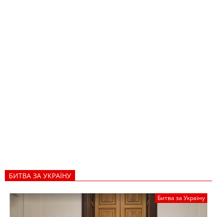
БИТВА ЗА УКРАЇНУ
Битва за Україну