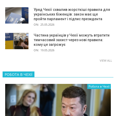
Уряд Чехії схвалив жорсткіші правила для
українських біженців: закон має ще
пройти парламент і підпис президента
ON:
25.05.2026
Частина українців у Чехії можуть втратити
тимчасовий захист через нові правила:
кому це загрожує
ON:
19.05.2026
VIEW ALL
РОБОТА В ЧЕХІЇ
Робота в Чехії