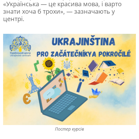
ю
«Українська — це красива мова, і варто
знати хоча б трохи», — зазначають у
т
центрі.
ь
о
н
л
а
й
н
-
к
у
р
Постер курсів
с