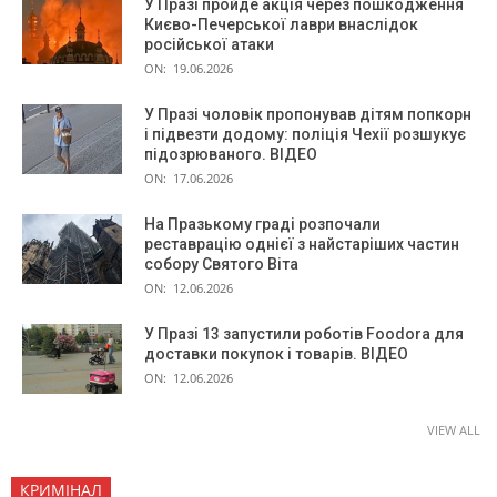
У Празі пройде акція через пошкодження
Києво-Печерської лаври внаслідок
російської атаки
ON:
19.06.2026
У Празі чоловік пропонував дітям попкорн
і підвезти додому: поліція Чехії розшукує
підозрюваного. ВІДЕО
ON:
17.06.2026
На Празькому граді розпочали
реставрацію однієї з найстаріших частин
собору Святого Віта
ON:
12.06.2026
У Празі 13 запустили роботів Foodora для
доставки покупок і товарів. ВІДЕО
ON:
12.06.2026
VIEW ALL
КРИМІНАЛ