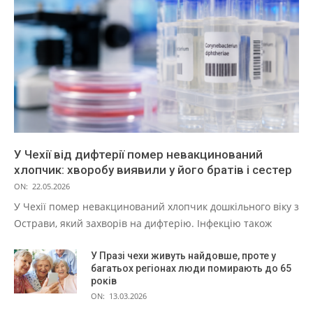
У Чехії від дифтерії помер невакцинований
хлопчик: хворобу виявили у його братів і сестер
ON:
22.05.2026
У Чехії помер невакцинований хлопчик дошкільного віку з
Острави, який захворів на дифтерію. Інфекцію також
У Празі чехи живуть найдовше, проте у
багатьох регіонах люди помирають до 65
років
ON:
13.03.2026