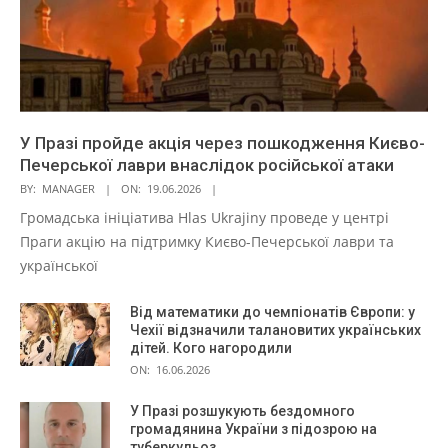
У Празі пройде акція через пошкодження Києво-
Печерської лаври внаслідок російської атаки
BY:
MANAGER
ON:
19.06.2026
Громадська ініціатива Hlas Ukrajiny проведе у центрі
Праги акцію на підтримку Києво-Печерської лаври та
української
Від математики до чемпіонатів Європи: у
Чехії відзначили талановитих українських
дітей. Кого нагородили
ON:
16.06.2026
У Празі розшукують бездомного
громадянина України з підозрою на
туберкульоз