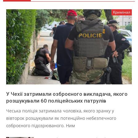
Кримінал
У Чехії затримали озброєного викладача, якого
розшукували 60 поліцейських патрулів
Чеська поліція затримала чоловіка, якого зранку у
вівторок розшукували як потенційно небезпечного
озброєного підозрюваного. Ним