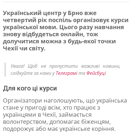
Український центр у Брно вже
четвертий рік поспіль організовує курси
У
української мови. Цього разу навчання
Ч
знову відбудеться онлайн, тож
е
долучитися можна з будь-якої точки
Чехії чи світу.
х
і
Увага! Щоб не пропустити важливі новини,
ї
слідкуйте за нами у
Телеграмі
та
Фейсбуці
с
т
Для кого ці курси
а
Організатори наголошують, що українська
р
стане у пригоді всім, хто працює з
українцями в Чехії, займається
т
волонтерством, допомагає біженцям,
у
подорожує або має українське коріння.