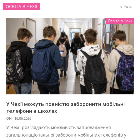
ОСВІТА В ЧЕХІЇ
VIEW ALL
VIEW ALL
Освіта в Чехії
У Чехії можуть повністю заборонити мобільні
телефони в школах
ON:
16.06.2026
У Чехії розглядають можливість запровадження
загальнонаціональної заборони мобільних телефонів у