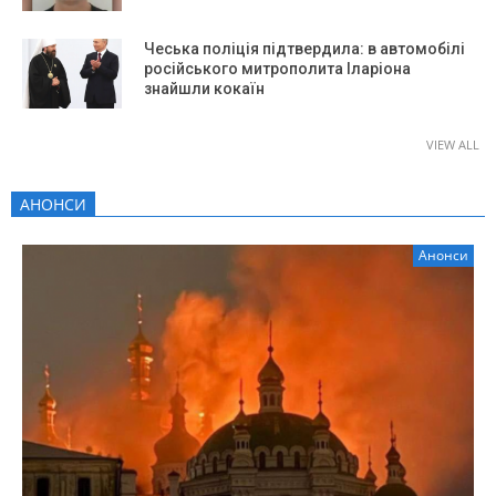
Чеська поліція підтвердила: в автомобілі
російського митрополита Іларіона
знайшли кокаїн
VIEW ALL
АНОНСИ
Анонси