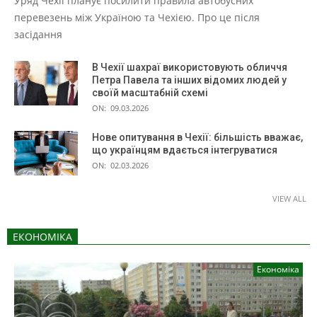
Уряд Чехії планує посилити правила автобусних
перевезень між Україною та Чехією. Про це після
засідання
В Чехії шахраї використовують обличчя
Петра Павела та інших відомих людей у
своїй масштабній схемі
ON:
09.03.2026
Нове опитування в Чехії: більшість вважає,
що українцям вдається інтегруватися
ON:
02.03.2026
VIEW ALL
ЕКОНОМІКА
Економіка