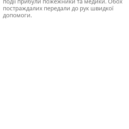
події прибули пожежники та медики. Обох
постраждалих передали до рук швидкої
і
допомоги.
о
ч
е
в
и
д
е
ц
ь
б
л
и
с