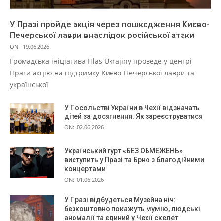
У Празі пройде акція через пошкодження Києво-
Печерської лаври внаслідок російської атаки
ON:
19.06.2026
Громадська ініціатива Hlas Ukrajiny проведе у центрі
Праги акцію на підтримку Києво-Печерської лаври та
української
У Посольстві України в Чехії відзначать
дітей за досягнення. Як зареєструватися
ON:
02.06.2026
Український гурт «БЕЗ ОБМЕЖЕНЬ»
виступить у Празі та Брно з благодійними
концертами
ON:
01.06.2026
У Празі відбудеться Музейна ніч:
безкоштовно покажуть мумію, людські
аномалії та єдиний у Чехії скелет