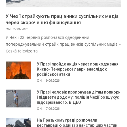
У Чехії страйкують працівники суспільних медіа
через скорочення фінансування
ON:
22.06.2026
У Чехії 22 червня розпочався одноденний
попереджувальний страйк працівників суспільних медіа –
Česká televize та
У Празі пройде акція через пошкодження
Києво-Печерської лаври внаслідок
російської атаки
ON:
19.06.2026
У Празі чоловік пропонував дітям попкорн
і підвезти додому: поліція Чехії розшукує
підозрюваного. ВІДЕО
ON:
17.06.2026
На Празькому граді розпочали
реставрацію однієї з найстаріших частин