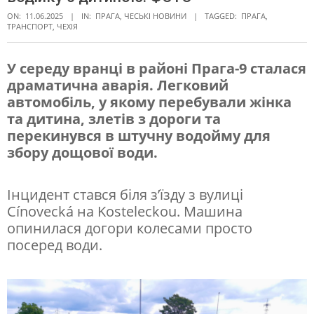
ON:
11.06.2025
IN:
ПРАГА
,
ЧЕСЬКІ НОВИНИ
TAGGED:
ПРАГА
,
ТРАНСПОРТ
,
ЧЕХІЯ
У середу вранці в районі Прага-9 сталася
драматична аварія. Легковий
П
автомобіль, у якому перебували жінка
е
та дитина, злетів з дороги та
р
перекинувся в штучну водойму для
збору дощової води.
е
к
Інцидент стався біля з’їзду з вулиці
и
Cínovecká на Kosteleckou. Машина
н
опинилася догори колесами просто
посеред води.
у
л
и
с