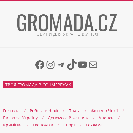
Skip
GROMADA.CZ
to
content
НОВИНИ ДЛЯ УКРАЇНЦІВ У ЧЕХІЇ
Facebook
Instagram
Telegram
TikTok
YouTube
Mail
ТВОЯ ГРОМАДА В СОЦМЕРЕЖАХ
Головна
Робота в Чехії
Прага
Життя в Чеxії
Битва за Україну
Допомога біженцям
Анонси
Кримінал
Економіка
Спорт
Реклама