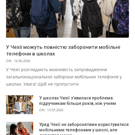
У Чехії можуть повністю заборонити мобільні
телефони в школах
ON:
16.06.2026
У Чехії розглядають можливість запровадження
загальнонаціональної заборони мобільних телефонів у
школах. Увага! Щоб не пропустити
У школах Чехії з’явилася проблема:
підручникам більше років, ніж учням
ON:
13.03.2026
Уряд Чехії не заборонятиме користуватися
мобільними телефонами у школі, але