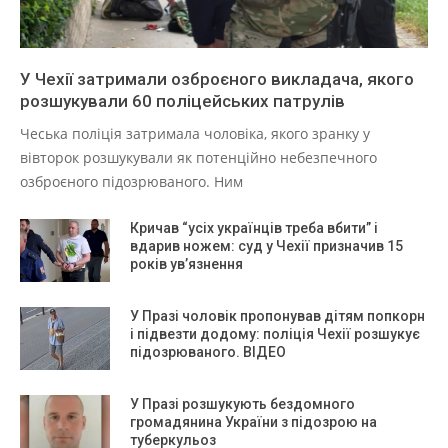
У Чехії затримали озброєного викладача, якого
розшукували 60 поліцейських патрулів
Чеська поліція затримала чоловіка, якого зранку у
вівторок розшукували як потенційно небезпечного
озброєного підозрюваного. Ним
Кричав “усіх українців треба вбити” і
вдарив ножем: суд у Чехії призначив 15
років ув’язнення
У Празі чоловік пропонував дітям попкорн
і підвезти додому: поліція Чехії розшукує
підозрюваного. ВІДЕО
У Празі розшукують бездомного
громадянина України з підозрою на
туберкульоз