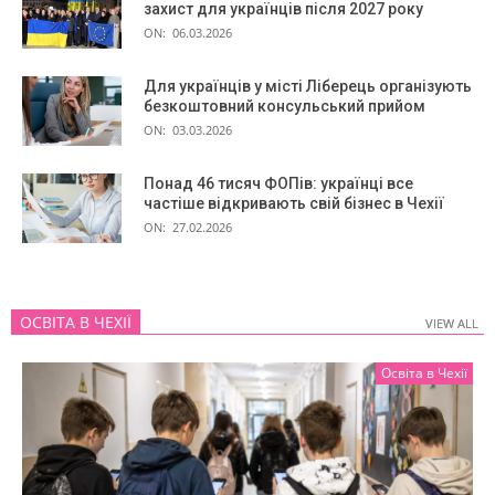
захист для українців після 2027 року
ON:
06.03.2026
Для українців у місті Ліберець організують
безкоштовний консульський прийом
ON:
03.03.2026
Понад 46 тисяч ФОПів: українці все
частіше відкривають свій бізнес в Чехії
ON:
27.02.2026
ОСВІТА В ЧЕХІЇ
VIEW ALL
VIEW ALL
Освіта в Чехії