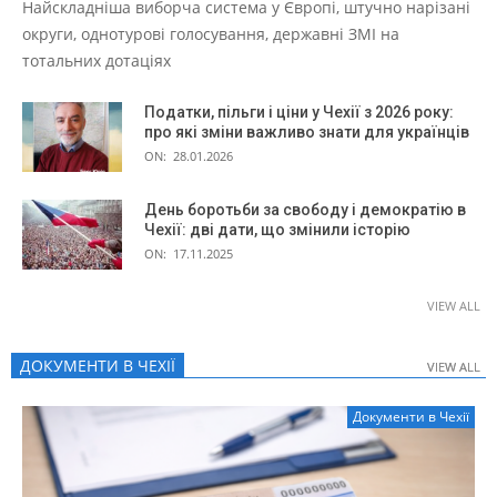
Найскладніша виборча система у Європі, штучно нарізані
округи, однотурові голосування, державні ЗМІ на
тотальних дотаціях
Податки, пільги і ціни у Чехії з 2026 року:
про які зміни важливо знати для українців
ON:
28.01.2026
День боротьби за свободу і демократію в
Чехії: дві дати, що змінили історію
ON:
17.11.2025
VIEW ALL
ДОКУМЕНТИ В ЧЕХІЇ
VIEW ALL
VIEW ALL
Документи в Чехії