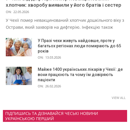
хлопчик: хворобу виявили у його братів і сестер
ON:
22.05.2026
У Чехії помер невакцинований хлопчик дошкільного віку з
Острави, який захворів на дифтерію. Інфекцію також
У Празі чехи живуть найдовше, проте у
багатьох регіонах люди помирають до 65
років
ON:
13.03.2026
Майже 1400 українських лікарів у Чехії: де
вони працюють та чому їм довіряють
пацієнти
ON:
26.02.2026
VIEW ALL
ПІДПИШИСЬ ТА ДІЗНАВАЙСЯ ЧЕСЬКІ НОВИНИ
УКРАЇНСЬКОЮ ПЕРШИЙ