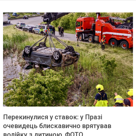
Перекинулися у ставок: у Празі
очевидець блискавично врятував
водійку з дитиною. ФОТО