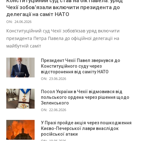
Конституційний суд став на бік Павела: уряд
Чехії зобов’язали включити президента до
делегації на саміт НАТО
ON:
24.06.2026
Конституційний суд Чехії зобов’язав уряд включити
президента Петра Павела до офіційної делегації на
майбутній саміт
Президент Чехії Павел звернувся до
Конституційного суду через
відсторонення від саміту НАТО
ON:
23.06.2026
Посол України в Чехії відмовився від
польського ордена через рішення щодо
Зеленського
ON:
22.06.2026
У Празі пройде акція через пошкодження
Києво-Печерської лаври внаслідок
російської атаки
ON:
19.06.2026