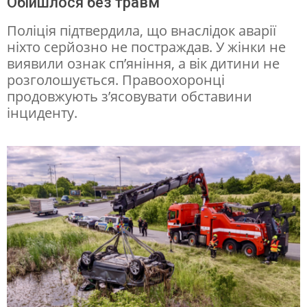
Обійшлося без травм
в
Поліція підтвердила, що внаслідок аварії
в
ніхто серйозно не постраждав. У жінки не
виявили ознак сп’яніння, а вік дитини не
о
розголошується. Правоохоронці
д
продовжують з’ясовувати обставини
і
інциденту.
й
к
у
з
д
и
т
и
н