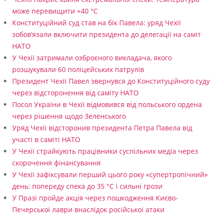
може перевищити +40 °C
Конституційний суд став на бік Павела: уряд Чехії
зобов’язали включити президента до делегації на саміт
НАТО
У Чехії затримали озброєного викладача, якого
розшукували 60 поліцейських патрулів
Президент Чехії Павел звернувся до Конституційного суду
через відсторонення від саміту НАТО
Посол України в Чехії відмовився від польського ордена
через рішення щодо Зеленського
Уряд Чехії відсторонив президента Петра Павела від
участі в саміті НАТО
У Чехії страйкують працівники суспільних медіа через
скорочення фінансування
У Чехії зафіксували перший цього року «супертропічний»
день: попереду спека до 35 °C і сильні грози
У Празі пройде акція через пошкодження Києво-
Печерської лаври внаслідок російської атаки