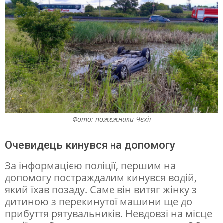
я
у
с
т
а
в
о
Фото: пожежники Чехії
к
:
Очевидець кинувся на допомогу
у
За інформацією поліції, першим на
П
допомогу постраждалим кинувся водій,
який їхав позаду. Саме він витяг жінку з
р
дитиною з перекинутої машини ще до
а
прибуття рятувальників. Невдовзі на місце
з