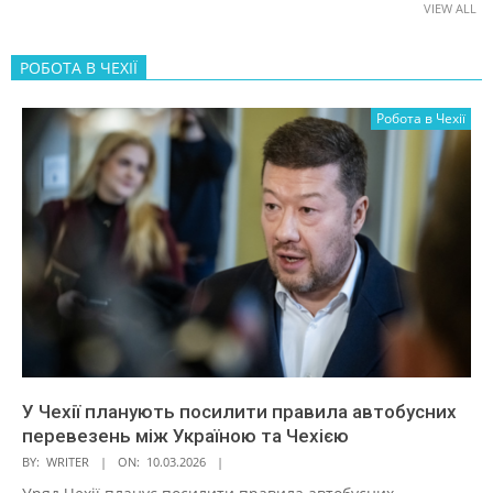
VIEW ALL
РОБОТА В ЧЕХІЇ
Робота в Чехії
У Чехії планують посилити правила автобусних
перевезень між Україною та Чехією
BY:
WRITER
ON:
10.03.2026