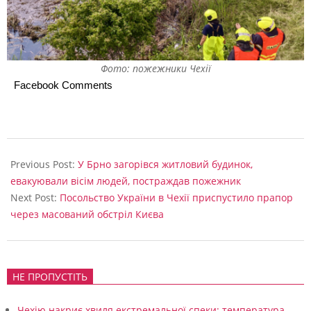
о
ю
.
Фото: пожежники Чехії
Ф
Facebook Comments
О
Т
2025-
О
06-
Previous Post:
У Брно загорівся житловий будинок,
11
евакуювали вісім людей, постраждав пожежник
Next Post:
Посольство України в Чехії приспустило прапор
через масований обстріл Києва
НЕ ПРОПУСТІТЬ
Чехію накриє хвиля екстремальної спеки: температура