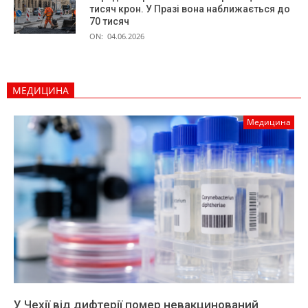
тисяч крон. У Празі вона наближається до
70 тисяч
ON:
04.06.2026
МЕДИЦИНА
Медицина
У Чехії від дифтерії помер невакцинований