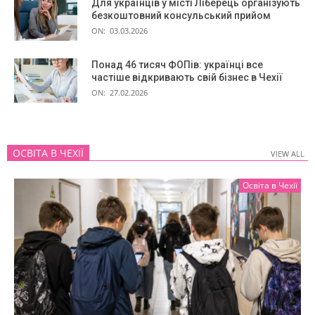
Для українців у місті Ліберець організують
безкоштовний консульський прийом
ON:
03.03.2026
Понад 46 тисяч ФОПів: українці все
частіше відкривають свій бізнес в Чехії
ON:
27.02.2026
ОСВІТА В ЧЕХІЇ
VIEW ALL
VIEW ALL
Освіта в Чехії