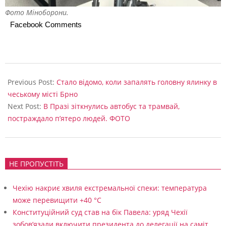
Фото Міноборони.
т
Facebook Comments
и
.
Є
2024-
б
11-
Previous Post:
Стало відомо, коли запалять головну ялинку в
12
а
чеському місті Брно
Next Post:
В Празі зіткнулись автобус та трамвай,
ж
постраждало п’ятеро людей. ФОТО
а
ю
ч
НЕ ПРОПУСТІТЬ
і
Чехію накриє хвиля екстремальної спеки: температура
і
може перевищити +40 °C
з
Конституційний суд став на бік Павела: уряд Чехії
Ч
зобов’язали включити президента до делегації на саміт