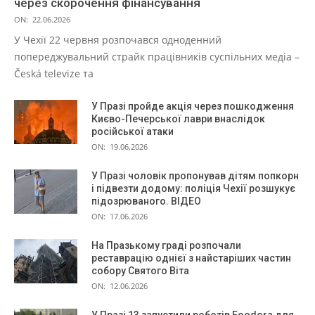
через скорочення фінансування
ON:
22.06.2026
У Чехії 22 червня розпочався одноденний
попереджувальний страйк працівників суспільних медіа –
Česká televize та
У Празі пройде акція через пошкодження
Києво-Печерської лаври внаслідок
російської атаки
ON:
19.06.2026
У Празі чоловік пропонував дітям попкорн
і підвезти додому: поліція Чехії розшукує
підозрюваного. ВІДЕО
ON:
17.06.2026
На Празькому граді розпочали
реставрацію однієї з найстаріших частин
собору Святого Віта
ON:
12.06.2026