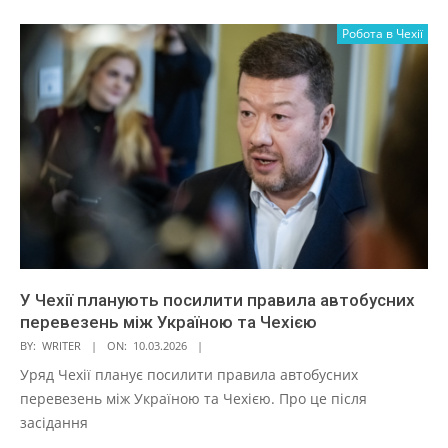
Робота в Чехії
У Чехії планують посилити правила автобусних
перевезень між Україною та Чехією
BY:
WRITER
ON:
10.03.2026
Уряд Чехії планує посилити правила автобусних
перевезень між Україною та Чехією. Про це після
засідання