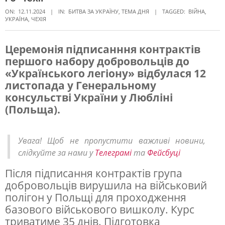
ON:
12.11.2024
IN:
БИТВА ЗА УКРАЇНУ
,
ТЕМА ДНЯ
TAGGED:
ВІЙНА
,
УКРАЇНА
,
ЧЕХІЯ
Церемонія підписанння контрактів
першого набору добровольців до
П
«Українського легіону» відбулася 12
е
листопада у Генеральному
р
консульстві України у Любліні
(Польща).
ш
і
Увага! Щоб не пропустити важливі новини,
д
слідкуйте за нами у
Телеграмі
та
Фейсбуці
о
Після підписання контрактів група
б
добровольців вирушила на військовий
р
полігон у Польщі для проходження
о
базового військового вишколу. Курс
триватиме 35 днів. Підготовка
в