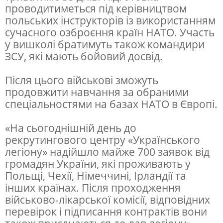
проводитиметься під керівництвом
о
польських інструкторів із використанням
л
сучасного озброєння країн НАТО. Участь
у вишколі братимуть також командири
ь
ЗСУ, які мають бойовий досвід.
ц
і
Після цього військові зможуть
продовжити навчання за обраними
«
спеціальностями на базах НАТО в Європі.
У
к
«На сьогоднішній день до
рекрутингового центру «Українського
р
легіону» надійшло майже 700 заявок від
а
громадян України, які проживають у
ї
Польщі, Чехії, Німеччині, Ірландії та
інших країнах. Після проходження
н
військово-лікарської комісії, відповідних
с
перевірок і підписання контрактів вони
ь