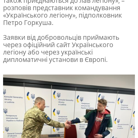
також приєднаються до лав легіону», –
розповів представник командування
к
«Українського легіону», підполковник
о
Петро Горкуша.
г
Заявки від добровольців приймають
о
через офіційний сайт Українського
л
легіону або через українські
е
дипломатичні установи в Європі.
г
і
о
н
у
»
п
і