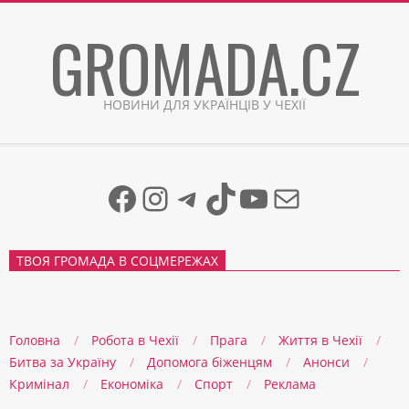
Skip
GROMADA.CZ
to
content
НОВИНИ ДЛЯ УКРАЇНЦІВ У ЧЕХІЇ
Facebook
Instagram
Telegram
TikTok
YouTube
Mail
ТВОЯ ГРОМАДА В СОЦМЕРЕЖАХ
Головна
Робота в Чехії
Прага
Життя в Чеxії
Битва за Україну
Допомога біженцям
Анонси
Кримінал
Економіка
Спорт
Реклама