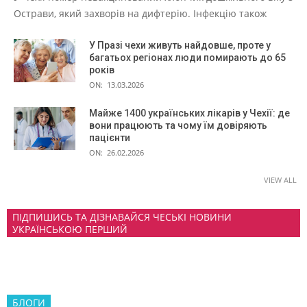
Острави, який захворів на дифтерію. Інфекцію також
У Празі чехи живуть найдовше, проте у
багатьох регіонах люди помирають до 65
років
ON:
13.03.2026
Майже 1400 українських лікарів у Чехії: де
вони працюють та чому їм довіряють
пацієнти
ON:
26.02.2026
VIEW ALL
ПІДПИШИСЬ ТА ДІЗНАВАЙСЯ ЧЕСЬКІ НОВИНИ
УКРАЇНСЬКОЮ ПЕРШИЙ
БЛОГИ