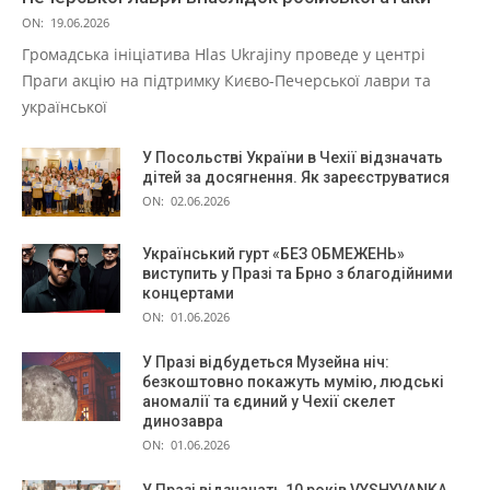
ON:
19.06.2026
Громадська ініціатива Hlas Ukrajiny проведе у центрі
Праги акцію на підтримку Києво-Печерської лаври та
української
У Посольстві України в Чехії відзначать
дітей за досягнення. Як зареєструватися
ON:
02.06.2026
Український гурт «БЕЗ ОБМЕЖЕНЬ»
виступить у Празі та Брно з благодійними
концертами
ON:
01.06.2026
У Празі відбудеться Музейна ніч:
безкоштовно покажуть мумію, людські
аномалії та єдиний у Чехії скелет
динозавра
ON:
01.06.2026