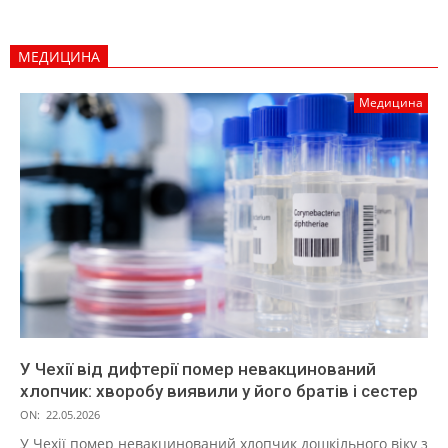
МЕДИЦИНА
Медицина
У Чехії від дифтерії помер невакцинований
хлопчик: хворобу виявили у його братів і сестер
ON:
22.05.2026
У Чехії помер невакцинований хлопчик дошкільного віку з