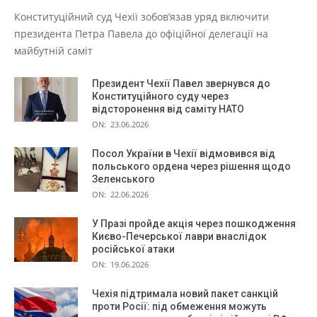
Конституційний суд Чехії зобов’язав уряд включити
президента Петра Павела до офіційної делегації на
майбутній саміт
Президент Чехії Павел звернувся до
Конституційного суду через
відсторонення від саміту НАТО
ON:
23.06.2026
Посол України в Чехії відмовився від
польського ордена через рішення щодо
Зеленського
ON:
22.06.2026
У Празі пройде акція через пошкодження
Києво-Печерської лаври внаслідок
російської атаки
ON:
19.06.2026
Чехія підтримала новий пакет санкцій
проти Росії: під обмеження можуть