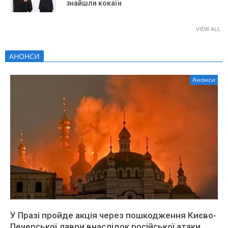
знайшли кокаїн
VIEW ALL
АНОНСИ
Анонси
У Празі пройде акція через пошкодження Києво-
Печерської лаври внаслідок російської атаки