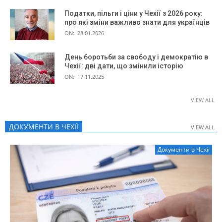
Податки, пільги і ціни у Чехії з 2026 року:
про які зміни важливо знати для українців
ON:
28.01.2026
День боротьби за свободу і демократію в
Чехії: дві дати, що змінили історію
ON:
17.11.2025
VIEW ALL
ДОКУМЕНТИ В ЧЕХІЇ
VIEW ALL
VIEW ALL
Документи в Чехії