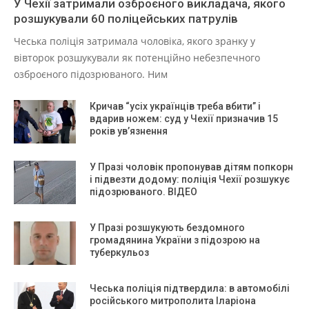
У Чехії затримали озброєного викладача, якого
розшукували 60 поліцейських патрулів
Чеська поліція затримала чоловіка, якого зранку у
вівторок розшукували як потенційно небезпечного
озброєного підозрюваного. Ним
Кричав “усіх українців треба вбити” і
вдарив ножем: суд у Чехії призначив 15
років ув’язнення
У Празі чоловік пропонував дітям попкорн
і підвезти додому: поліція Чехії розшукує
підозрюваного. ВІДЕО
У Празі розшукують бездомного
громадянина України з підозрою на
туберкульоз
Чеська поліція підтвердила: в автомобілі
російського митрополита Іларіона