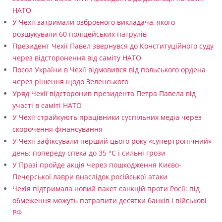
НАТО
е
У Чехії затримали озброєного викладача, якого
х
розшукували 60 поліцейських патрулів
і
Президент Чехії Павел звернувся до Конституційного суду
через відсторонення від саміту НАТО
ї
Посол України в Чехії відмовився від польського ордена
через рішення щодо Зеленського
Уряд Чехії відсторонив президента Петра Павела від
участі в саміті НАТО
У Чехії страйкують працівники суспільних медіа через
скорочення фінансування
У Чехії зафіксували перший цього року «супертропічний»
день: попереду спека до 35 °C і сильні грози
У Празі пройде акція через пошкодження Києво-
Печерської лаври внаслідок російської атаки
Чехія підтримала новий пакет санкцій проти Росії: під
обмеження можуть потрапити десятки банків і військові
РФ