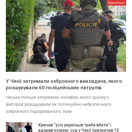
Кримінал
У Чехії затримали озброєного викладача, якого
розшукували 60 поліцейських патрулів
Чеська поліція затримала чоловіка, якого зранку у
вівторок розшукували як потенційно небезпечного
озброєного підозрюваного. Ним
Кричав “усіх українців треба вбити” і
вдарив ножем: суд у Чехії призначив 15