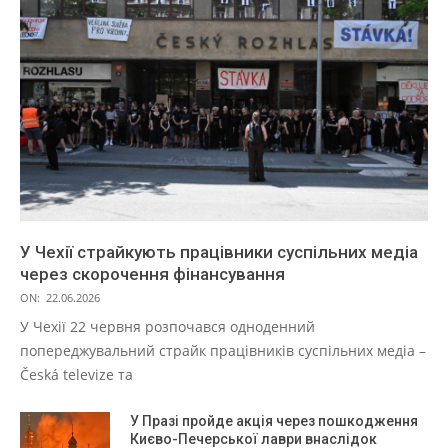
У Чехії страйкують працівники суспільних медіа
через скорочення фінансування
ON:
22.06.2026
У Чехії 22 червня розпочався одноденний
попереджувальний страйк працівників суспільних медіа –
Česká televize та
У Празі пройде акція через пошкодження
Києво-Печерської лаври внаслідок