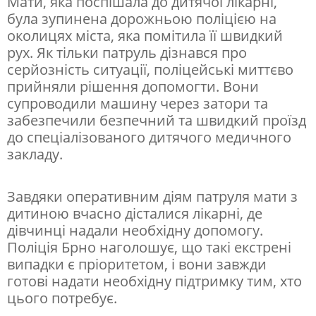
Мати, яка поспішала до дитячої лікарні,
була зупинена дорожньою поліцією на
і
околицях міста, яка помітила її швидкий
:
рух. Як тільки патруль дізнався про
П
серйозність ситуації, поліцейські миттєво
прийняли рішення допомогти. Вони
о
супроводили машину через затори та
л
забезпечили безпечний та швидкий проїзд
і
до спеціалізованого дитячого медичного
закладу.
ц
і
Завдяки оперативним діям патруля мати з
я
дитиною вчасно дісталися лікарні, де
Б
дівчинці надали необхідну допомогу.
р
Поліція Брно наголошує, що такі екстрені
випадки є пріоритетом, і вони завжди
н
готові надати необхідну підтримку тим, хто
о
цього потребує.
р