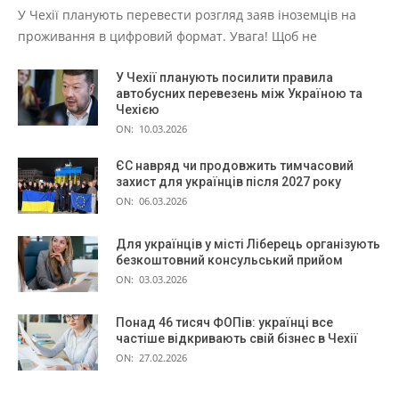
У Чехії планують перевести розгляд заяв іноземців на
проживання в цифровий формат. Увага! Щоб не
У Чехії планують посилити правила
автобусних перевезень між Україною та
Чехією
ON:
10.03.2026
ЄС навряд чи продовжить тимчасовий
захист для українців після 2027 року
ON:
06.03.2026
Для українців у місті Ліберець організують
безкоштовний консульський прийом
ON:
03.03.2026
Понад 46 тисяч ФОПів: українці все
частіше відкривають свій бізнес в Чехії
ON:
27.02.2026