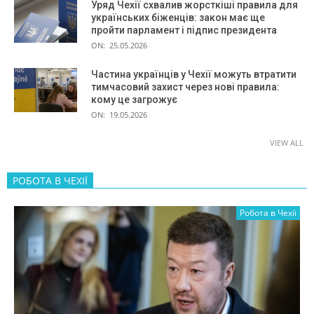
Уряд Чехії схвалив жорсткіші правила для
українських біженців: закон має ще
пройти парламент і підпис президента
ON:
25.05.2026
Частина українців у Чехії можуть втратити
тимчасовий захист через нові правила:
кому це загрожує
ON:
19.05.2026
VIEW ALL
РОБОТА В ЧЕХІЇ
Робота в Чехії