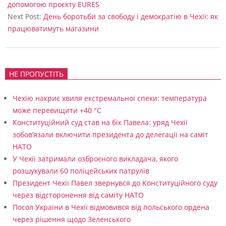
04
допомогою проєкту EURES
и
Next Post:
День боротьби за свободу і демократію в Чехії: як
працюватимуть магазини
з
о
н
НЕ ПРОПУСТІТЬ
к
о
Чехію накриє хвиля екстремальної спеки: температура
л
може перевищити +40 °C
Конституційний суд став на бік Павела: уряд Чехії
о
зобов’язали включити президента до делегації на саміт
г
НАТО
і
У Чехії затримали озброєного викладача, якого
розшукували 60 поліцейських патрулів
є
Президент Чехії Павел звернувся до Конституційного суду
ю
через відсторонення від саміту НАТО
,
Посол України в Чехії відмовився від польського ордена
через рішення щодо Зеленського
с