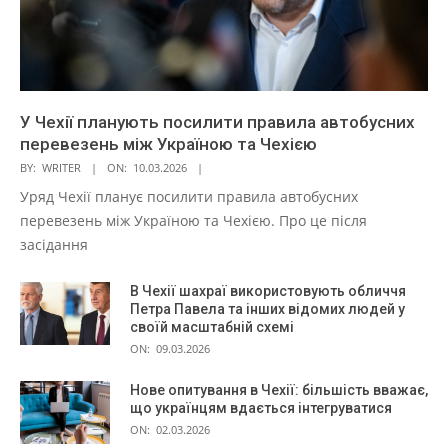
У Чехії планують посилити правила автобусних
перевезень між Україною та Чехією
BY:
WRITER
ON:
10.03.2026
Уряд Чехії планує посилити правила автобусних
перевезень між Україною та Чехією. Про це після
засідання
В Чехії шахраї використовують обличчя
Петра Павела та інших відомих людей у
своїй масштабній схемі
ON:
09.03.2026
Нове опитування в Чехії: більшість вважає,
що українцям вдається інтегруватися
ON:
02.03.2026