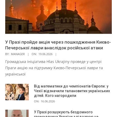
У Празі пройде акція через пошкодження Києво-
Печерської лаври внаслідок російської атаки
BY:
MANAGER
ON:
19.06.2026
Громадська ініціатива Hlas Ukrajiny проведе у центрі
Праги акцію на підтримку Києво-Печерської лаври та
української
Від математики до чемпіонатів Європи: у
Чехії відзначили талановитих українських
дітей. Кого нагородили
ON:
16.06.2026
У Празі розшукують бездомного
громадянина України з підозрою на