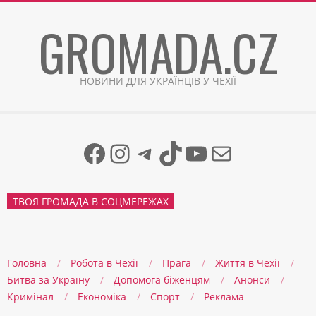
Skip
GROMADA.CZ
to
content
НОВИНИ ДЛЯ УКРАЇНЦІВ У ЧЕХІЇ
Facebook
Instagram
Telegram
TikTok
YouTube
Mail
ТВОЯ ГРОМАДА В СОЦМЕРЕЖАХ
Головна
Робота в Чехії
Прага
Життя в Чеxії
Битва за Україну
Допомога біженцям
Анонси
Кримінал
Економіка
Спорт
Реклама