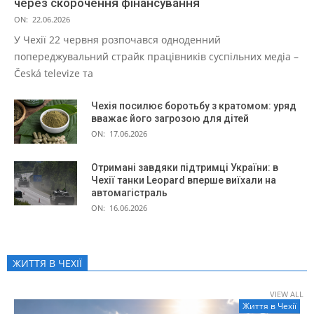
через скорочення фінансування
ON:
22.06.2026
У Чехії 22 червня розпочався одноденний
попереджувальний страйк працівників суспільних медіа –
Česká televize та
Чехія посилює боротьбу з кратомом: уряд
вважає його загрозою для дітей
ON:
17.06.2026
Отримані завдяки підтримці України: в
Чехії танки Leopard вперше виїхали на
автомагістраль
ON:
16.06.2026
ЖИТТЯ В ЧЕXІЇ
VIEW ALL
Життя в Чеxії