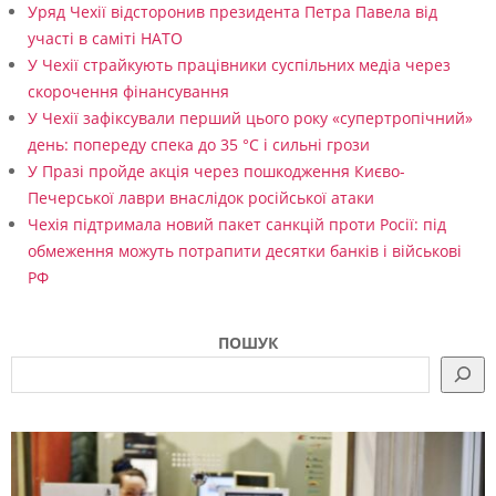
Уряд Чехії відсторонив президента Петра Павела від
у
участі в саміті НАТО
п
У Чехії страйкують працівники суспільних медіа через
скорочення фінансування
р
У Чехії зафіксували перший цього року «супертропічний»
о
день: попереду спека до 35 °C і сильні грози
в
У Празі пройде акція через пошкодження Києво-
Печерської лаври внаслідок російської атаки
о
Чехія підтримала новий пакет санкцій проти Росії: під
д
обмеження можуть потрапити десятки банків і військові
ж
РФ
у
ПОШУК
ю
ч
и
ї
ї