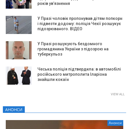
років ув’язнення
У Празі чоловік пропонував дітям попкорн
і підвезти додому: поліція Чехії розшукує
підозрюваного. ВІДЕО
У Празі розшукують бездомного
громадянина України з підозрою на
туберкульоз
Чеська поліція підтвердила: в автомобілі
російського митрополита Іларіона
знайшли кокаїн
VIEW ALL
АНОНСИ
Анонси