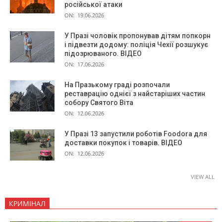
російської атаки
ON:
19.06.2026
У Празі чоловік пропонував дітям попкорн
і підвезти додому: поліція Чехії розшукує
підозрюваного. ВІДЕО
ON:
17.06.2026
На Празькому граді розпочали
реставрацію однієї з найстаріших частин
собору Святого Віта
ON:
12.06.2026
У Празі 13 запустили роботів Foodora для
доставки покупок і товарів. ВІДЕО
ON:
12.06.2026
VIEW ALL
КРИМІНАЛ