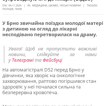
ON:
04.11.2024
IN:
МЕДИЦИНА
,
ЦІКАВО
,
ЧЕСЬКІ НОВИНИ
TAGGED:
ПОЛІЦІЯ
,
ЧЕХІЯ
У Брно звичайна поїздка молодої матері
з дитиною на огляд до лікарні
Д
несподівано перетворилася на драму.
р
а
Увага! Щоб не пропустити важливі
м
новини, слідкуйте за нами
у
Телеграмі
та
Фейсбуці
а
н
На автомагістралі D52 перед Брно у
а
дівчинки, яка хворіє на онкологічне
захворювання, раптово погіршився стан
т
здоров’я: у неї почалася сильна та
р
безперервна кровотеча.
а
с