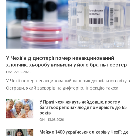
У Чехії від дифтерії помер невакцинований
хлопчик: хворобу виявили у його братів і сестер
ON:
22.05.2026
У Чехії помер невакцинований хлопчик дошкільного віку з
Острави, який захворів на дифтерію. Інфекцію також
У Празі чехи живуть найдовше, проте у
багатьох регіонах люди помирають до 65
років
ON:
13.03.2026
Майже 1400 українських лікарів у Чехії: де