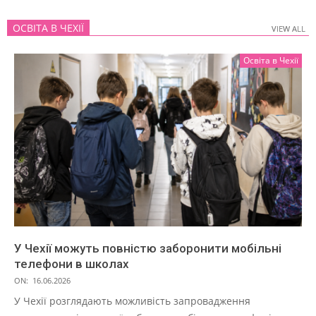
ОСВІТА В ЧЕХІЇ
VIEW ALL
VIEW ALL
Освіта в Чехії
У Чехії можуть повністю заборонити мобільні
телефони в школах
ON:
16.06.2026
У Чехії розглядають можливість запровадження