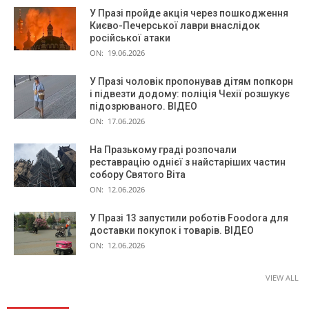
У Празі пройде акція через пошкодження
Києво-Печерської лаври внаслідок
російської атаки
ON:
19.06.2026
У Празі чоловік пропонував дітям попкорн
і підвезти додому: поліція Чехії розшукує
підозрюваного. ВІДЕО
ON:
17.06.2026
На Празькому граді розпочали
реставрацію однієї з найстаріших частин
собору Святого Віта
ON:
12.06.2026
У Празі 13 запустили роботів Foodora для
доставки покупок і товарів. ВІДЕО
ON:
12.06.2026
VIEW ALL