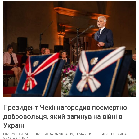
Президент Чехії нагородив посмертно
добровольця, який загинув на війні в
Україні
ON:
29.10.2024
IN:
БИТВА ЗА УКРАЇНУ
,
ТЕМА ДНЯ
TAGGED:
ВІЙНА
,
УКРАЇНА
,
ЧЕХІЯ