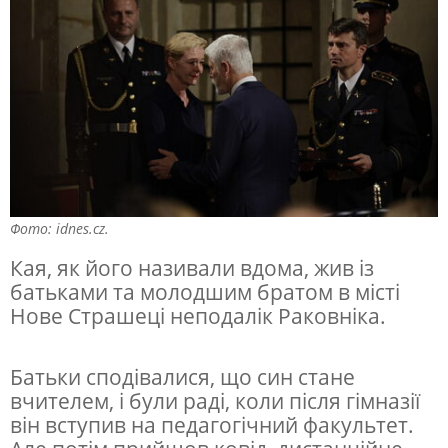
м
е
р
т
н
о
д
Фото: idnes.cz.
о
Кая, як його називали вдома, жив із
б
батьками та молодшим братом в місті
р
Нове Страшеці неподалік Раковніка.
о
в
Батьки сподівалися, що син стане
вчителем, і були раді, коли після гімназії
о
він вступив на педагогічний факультет.
л