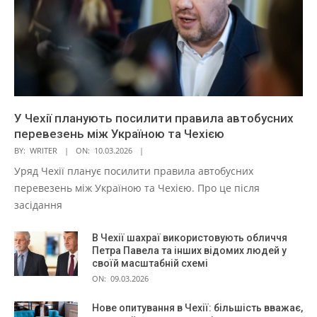
У Чехії планують посилити правила автобусних
перевезень між Україною та Чехією
BY:
WRITER
ON:
10.03.2026
Уряд Чехії планує посилити правила автобусних
перевезень між Україною та Чехією. Про це після
засідання
В Чехії шахраї використовують обличчя
Петра Павела та інших відомих людей у
своїй масштабній схемі
ON:
09.03.2026
Нове опитування в Чехії: більшість вважає,