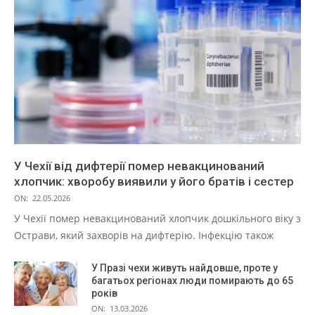
У Чехії від дифтерії помер невакцинований
хлопчик: хворобу виявили у його братів і сестер
ON:
22.05.2026
У Чехії помер невакцинований хлопчик дошкільного віку з
Острави, який захворів на дифтерію. Інфекцію також
У Празі чехи живуть найдовше, проте у
багатьох регіонах люди помирають до 65
років
ON:
13.03.2026