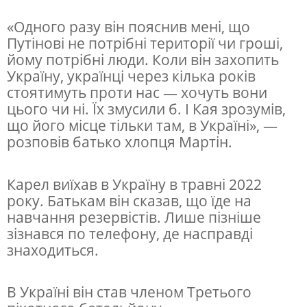
в
«Одного разу він пояснив мені, що
н
Путінові не потрібні території чи гроші,
йому потрібні люди. Коли він захопить
а
Україну, українці через кілька років
в
стоятимуть проти нас — хочуть вони
і
цього чи ні. Їх змусили б. І Кая зрозумів,
що його місце тільки там, в Україні», —
й
розповів батько хлопця Мартін.
н
і
Карел виїхав в Україну в травні 2022
в
року. Батькам він сказав, що їде на
У
навчання резервістів. Лише пізніше
зізнався по телефону, де насправді
к
знаходиться.
р
а
В Україні він став членом Третього
ї