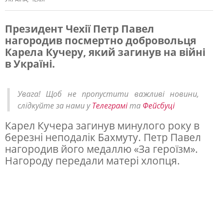
Президент Чехії Петр Павел
нагородив посмертно добровольця
П
Карела Кучеру, який загинув на війні
р
в Україні.
е
з
Увага! Щоб не пропустити важливі новини,
и
слідкуйте за нами у
Телеграмі
та
Фейсбуці
д
Карел Кучера загинув минулого року в
е
березні неподалік Бахмуту. Петр Павел
нагородив його медаллю «За героїзм».
н
Нагороду передали матері хлопця.
т
Ч
е
х