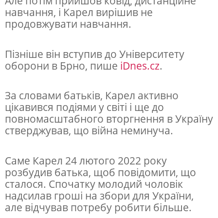
Але потім прийшов ковід, дистанційне
ь
навчання, і Карел вирішив не
продовжувати навчання.
ц
я
Пізніше він вступив до Університету
,
оборони в Брно, пише
iDnes.cz
.
я
к
За словами батьків, Карел активно
и
цікавився подіями у світі і ще до
повномасштабного вторгнення в Україну
й
стверджував, що війна неминуча.
з
а
Саме Карел 24 лютого 2022 року
г
розбудив батька, щоб повідомити, що
и
сталося. Спочатку молодий чоловік
надсилав гроші на збори для України,
н
але відчував потребу робити більше.
у