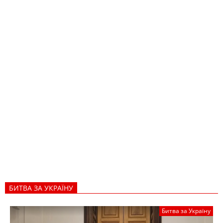
БИТВА ЗА УКРАЇНУ
Битва за Україну