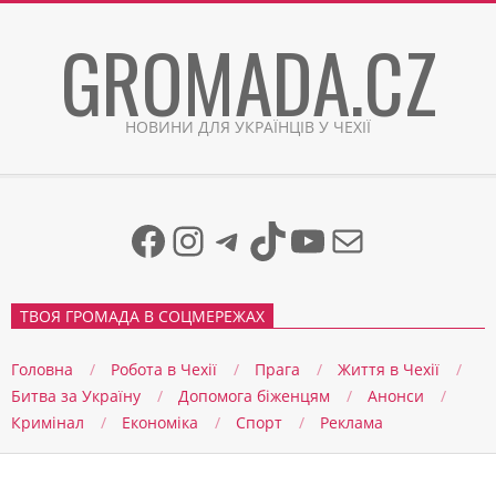
Skip
GROMADA.CZ
to
content
НОВИНИ ДЛЯ УКРАЇНЦІВ У ЧЕХІЇ
Facebook
Instagram
Telegram
TikTok
YouTube
Mail
ТВОЯ ГРОМАДА В СОЦМЕРЕЖАХ
Головна
Робота в Чехії
Прага
Життя в Чеxії
Битва за Україну
Допомога біженцям
Анонси
Кримінал
Економіка
Спорт
Реклама