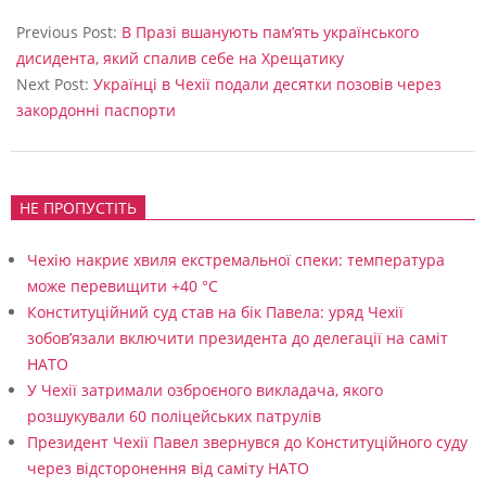
2024-
10-
Previous Post:
В Празі вшанують пам’ять українського
29
дисидента, який спалив себе на Хрещатику
Next Post:
Українці в Чехії подали десятки позовів через
закордонні паспорти
НЕ ПРОПУСТІТЬ
Чехію накриє хвиля екстремальної спеки: температура
може перевищити +40 °C
Конституційний суд став на бік Павела: уряд Чехії
зобов’язали включити президента до делегації на саміт
НАТО
У Чехії затримали озброєного викладача, якого
розшукували 60 поліцейських патрулів
Президент Чехії Павел звернувся до Конституційного суду
через відсторонення від саміту НАТО