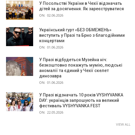
У Посольстві України в Чехії відзначать
дітей за досягнення. Як зареєструватися
ON:
02.06.2026
Український гурт «БЕЗ ОБМЕЖЕНЬ»
виступить у Празі та Брно з благодійними
концертами
ON:
01.06.2026
У Празі відбудеться Музейна ніч:
безкоштовно покажуть мумію, людські
аномалії та єдиний у Чехії скелет
динозавра
ON:
01.06.2026
У Празі відзначать 10 років VYSHYVANKA
DAY: українців запрошують на великий
фестиваль VYSHYVANKA FEST
ON:
22.05.2026
VIEW ALL