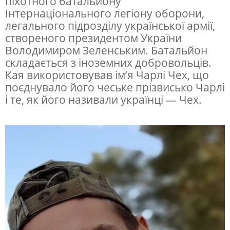
піхотного батальйону
н
Інтернаціонального легіону оборони,
легального підрозділу української армії,
і
створеного президентом України
Володимиром Зеленським. Батальйон
складається з іноземних добровольців.
Кая використовував ім’я Чарлі Чех, що
поєднувало його чеське прізвисько Чарлі
і те, як його називали українці — Чех.