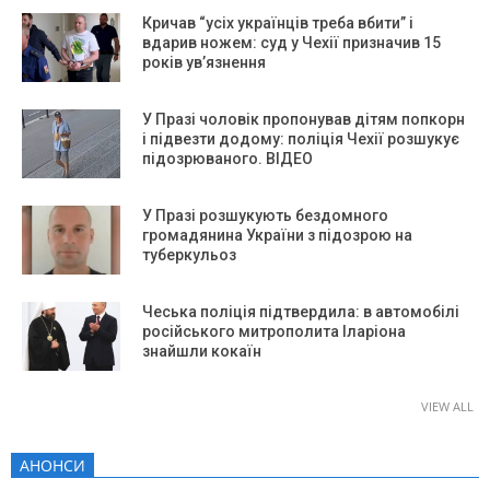
Кричав “усіх українців треба вбити” і
вдарив ножем: суд у Чехії призначив 15
років ув’язнення
У Празі чоловік пропонував дітям попкорн
і підвезти додому: поліція Чехії розшукує
підозрюваного. ВІДЕО
У Празі розшукують бездомного
громадянина України з підозрою на
туберкульоз
Чеська поліція підтвердила: в автомобілі
російського митрополита Іларіона
знайшли кокаїн
VIEW ALL
АНОНСИ