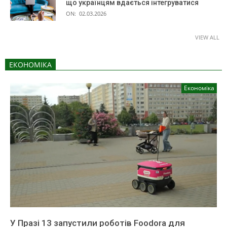
що українцям вдається інтегруватися
ON:
02.03.2026
VIEW ALL
ЕКОНОМІКА
Економіка
У Празі 13 запустили роботів Foodora для