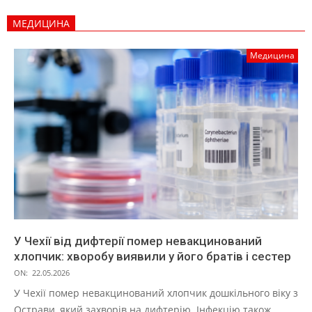
МЕДИЦИНА
Медицина
У Чехії від дифтерії помер невакцинований
хлопчик: хворобу виявили у його братів і сестер
ON:
22.05.2026
У Чехії помер невакцинований хлопчик дошкільного віку з
Острави, який захворів на дифтерію. Інфекцію також