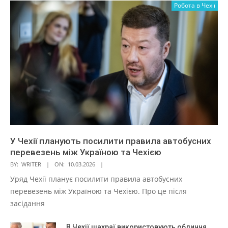
Робота в Чехії
У Чехії планують посилити правила автобусних
перевезень між Україною та Чехією
BY:
WRITER
ON:
10.03.2026
Уряд Чехії планує посилити правила автобусних
перевезень між Україною та Чехією. Про це після
засідання
В Чехії шахраї використовують обличчя