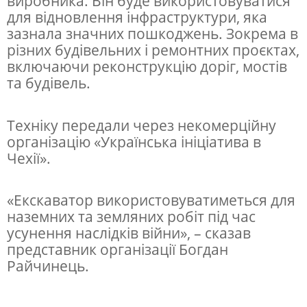
виробника. Він буде використовуватися
т
для відновлення інфраструктури, яка
зазнала значних пошкоджень. Зокрема в
в
різних будівельних і ремонтних проєктах,
о
включаючи реконструкцію доріг, мостів
м
та будівель.
у
Ч
Техніку передали через некомерційну
організацію «Українська ініціатива в
е
Чехії».
х
і
«Екскаватор використовуватиметься для
ї
наземних та земляних робіт під час
п
усунення наслідків війни», – сказав
представник організації Богдан
е
Райчинець.
р
е