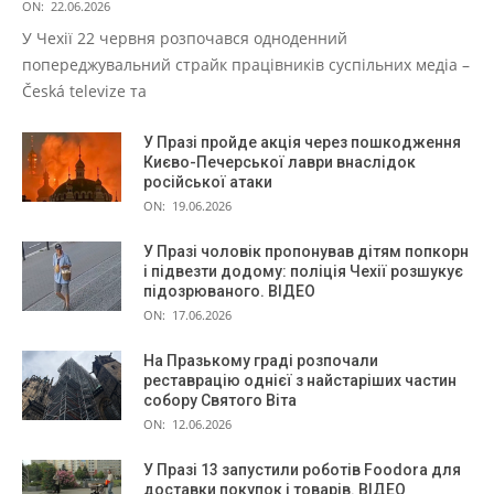
ON:
22.06.2026
У Чехії 22 червня розпочався одноденний
попереджувальний страйк працівників суспільних медіа –
Česká televize та
У Празі пройде акція через пошкодження
Києво-Печерської лаври внаслідок
російської атаки
ON:
19.06.2026
У Празі чоловік пропонував дітям попкорн
і підвезти додому: поліція Чехії розшукує
підозрюваного. ВІДЕО
ON:
17.06.2026
На Празькому граді розпочали
реставрацію однієї з найстаріших частин
собору Святого Віта
ON:
12.06.2026
У Празі 13 запустили роботів Foodora для
доставки покупок і товарів. ВІДЕО