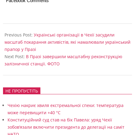
Facebook Comments
с
к
а
2024-
в
10-
Previous Post:
Українські організації в Чехії засудили
24
масштаб покарання активістів, які намалювали український
а
прапор у Празі
т
Next Post:
В Празі завершили масштабну реконструкцію
о
залізничної станції. ФОТО
р
НЕ ПРОПУСТІТЬ
Чехію накриє хвиля екстремальної спеки: температура
може перевищити +40 °C
Конституційний суд став на бік Павела: уряд Чехії
зобов’язали включити президента до делегації на саміт
НАТО