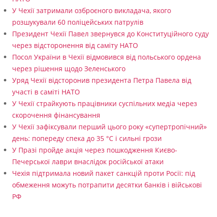
У Чехії затримали озброєного викладача, якого
розшукували 60 поліцейських патрулів
Президент Чехії Павел звернувся до Конституційного суду
через відсторонення від саміту НАТО
Посол України в Чехії відмовився від польського ордена
через рішення щодо Зеленського
Уряд Чехії відсторонив президента Петра Павела від
участі в саміті НАТО
У Чехії страйкують працівники суспільних медіа через
скорочення фінансування
У Чехії зафіксували перший цього року «супертропічний»
день: попереду спека до 35 °C і сильні грози
У Празі пройде акція через пошкодження Києво-
Печерської лаври внаслідок російської атаки
Чехія підтримала новий пакет санкцій проти Росії: під
обмеження можуть потрапити десятки банків і військові
РФ