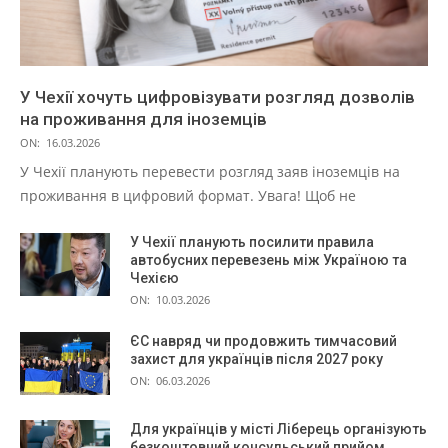
У Чехії хочуть цифровізувати розгляд дозволів
на проживання для іноземців
ON:
16.03.2026
У Чехії планують перевести розгляд заяв іноземців на
проживання в цифровий формат. Увага! Щоб не
У Чехії планують посилити правила
автобусних перевезень між Україною та
Чехією
ON:
10.03.2026
ЄС навряд чи продовжить тимчасовий
захист для українців після 2027 року
ON:
06.03.2026
Для українців у місті Ліберець організують
безкоштовний консульський прийом