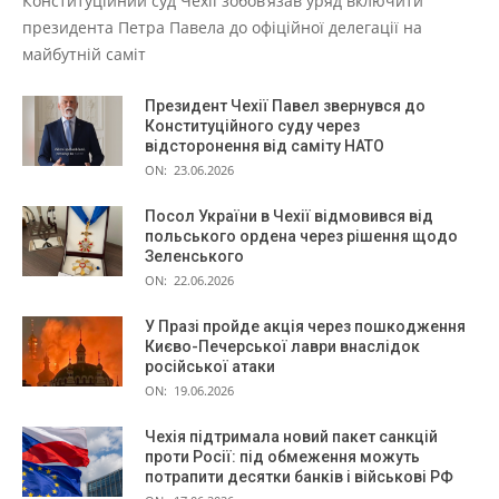
Конституційний суд Чехії зобов’язав уряд включити
президента Петра Павела до офіційної делегації на
майбутній саміт
Президент Чехії Павел звернувся до
Конституційного суду через
відсторонення від саміту НАТО
ON:
23.06.2026
Посол України в Чехії відмовився від
польського ордена через рішення щодо
Зеленського
ON:
22.06.2026
У Празі пройде акція через пошкодження
Києво-Печерської лаври внаслідок
російської атаки
ON:
19.06.2026
Чехія підтримала новий пакет санкцій
проти Росії: під обмеження можуть
потрапити десятки банків і військові РФ