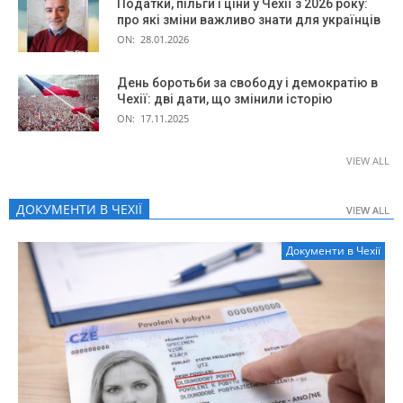
Податки, пільги і ціни у Чехії з 2026 року:
про які зміни важливо знати для українців
ON:
28.01.2026
День боротьби за свободу і демократію в
Чехії: дві дати, що змінили історію
ON:
17.11.2025
VIEW ALL
ДОКУМЕНТИ В ЧЕХІЇ
VIEW ALL
VIEW ALL
Документи в Чехії