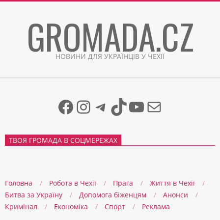
Skip
GROMADA.CZ
to
content
НОВИНИ ДЛЯ УКРАЇНЦІВ У ЧЕХІЇ
Facebook
Instagram
Telegram
TikTok
YouTube
Mail
ТВОЯ ГРОМАДА В СОЦМЕРЕЖАХ
Головна
Робота в Чехії
Прага
Життя в Чеxії
Битва за Україну
Допомога біженцям
Анонси
Кримінал
Економіка
Спорт
Реклама