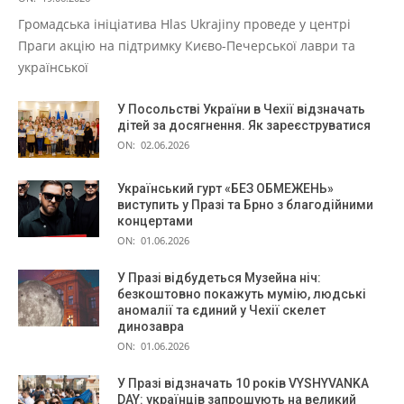
Громадська ініціатива Hlas Ukrajiny проведе у центрі
Праги акцію на підтримку Києво-Печерської лаври та
української
У Посольстві України в Чехії відзначать
дітей за досягнення. Як зареєструватися
ON:
02.06.2026
Український гурт «БЕЗ ОБМЕЖЕНЬ»
виступить у Празі та Брно з благодійними
концертами
ON:
01.06.2026
У Празі відбудеться Музейна ніч:
безкоштовно покажуть мумію, людські
аномалії та єдиний у Чехії скелет
динозавра
ON:
01.06.2026
У Празі відзначать 10 років VYSHYVANKA
DAY: українців запрошують на великий