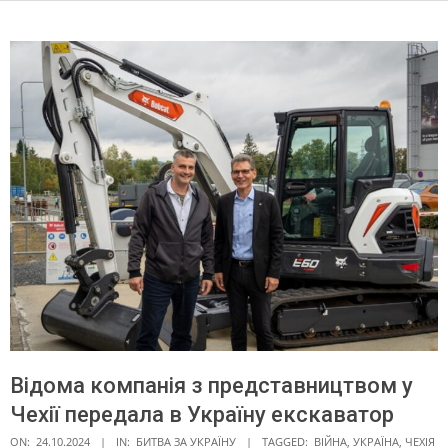
Відома компанія з представництвом у
Чехії передала в Україну екскаватор
ON:
24.10.2024
IN:
БИТВА ЗА УКРАЇНУ
TAGGED:
ВІЙНА
,
УКРАЇНА
,
ЧЕХІЯ