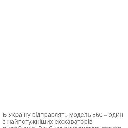
і
я
з
п
р
е
д
с
т
а
в
н
В Україну відправлять модель E60 – один
и
з найпотужніших екскаваторів
ц