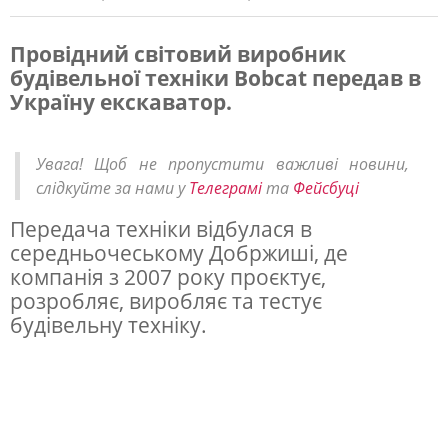
Провідний світовий виробник
будівельної техніки Bobcat передав в
В
Україну екскаватор.
і
д
Увага! Щоб не пропустити важливі новини,
о
слідкуйте за нами у
Телеграмі
та
Фейсбуці
м
Передача техніки відбулася в
а
середньочеському Добржиші, де
к
компанія з 2007 року проєктує,
розробляє, виробляє та тестує
о
будівельну техніку.
м
п
а
н