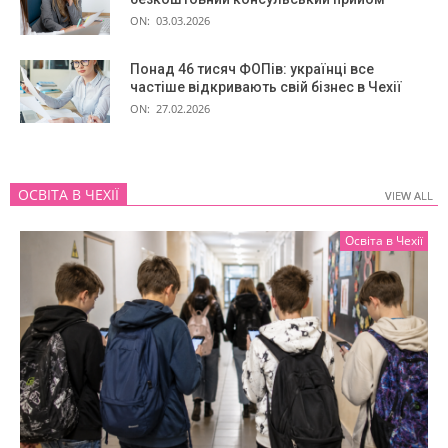
ON:
03.03.2026
Понад 46 тисяч ФОПів: українці все
частіше відкривають свій бізнес в Чехії
ON:
27.02.2026
ОСВІТА В ЧЕХІЇ
VIEW ALL
VIEW ALL
Освіта в Чехії