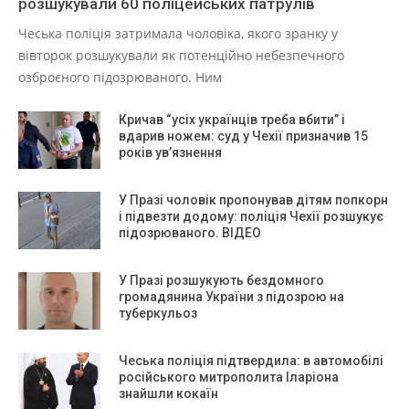
розшукували 60 поліцейських патрулів
Чеська поліція затримала чоловіка, якого зранку у
вівторок розшукували як потенційно небезпечного
озброєного підозрюваного. Ним
Кричав “усіх українців треба вбити” і
вдарив ножем: суд у Чехії призначив 15
років ув’язнення
У Празі чоловік пропонував дітям попкорн
і підвезти додому: поліція Чехії розшукує
підозрюваного. ВІДЕО
У Празі розшукують бездомного
громадянина України з підозрою на
туберкульоз
Чеська поліція підтвердила: в автомобілі
російського митрополита Іларіона
знайшли кокаїн