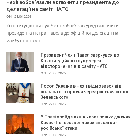
Чехії зобов’язали включити президента до
делегації на саміт НАТО
ON:
24.06.2026
Конституційний суд Чехії зобов’язав уряд включити
президента Петра Павела до офіційної делегації на
майбутній саміт
Президент Чехії Павел звернувся до
Конституційного суду через
відсторонення від саміту НАТО
ON:
23.06.2026
Посол України в Чехії відмовився від
польського ордена через рішення щодо
Зеленського
ON:
22.06.2026
У Празі пройде акція через пошкодження
Києво-Печерської лаври внаслідок
російської атаки
ON:
19.06.2026