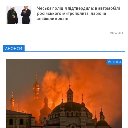
Чеська поліція підтвердила: в автомобілі
російського митрополита Іларіона
знайшли кокаїн
VIEW ALL
АНОНСИ
Анонси