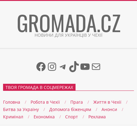
Skip
GROMADA.CZ
to
content
НОВИНИ ДЛЯ УКРАЇНЦІВ У ЧЕХІЇ
Facebook
Instagram
Telegram
TikTok
YouTube
Mail
ТВОЯ ГРОМАДА В СОЦМЕРЕЖАХ
Головна
Робота в Чехії
Прага
Життя в Чеxії
Битва за Україну
Допомога біженцям
Анонси
Кримінал
Економіка
Спорт
Реклама