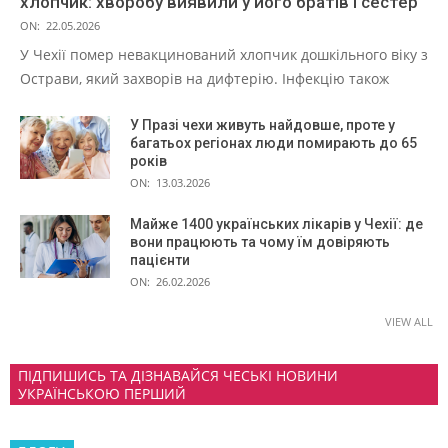
хлопчик: хворобу виявили у його братів і сестер
ON:
22.05.2026
У Чехії помер невакцинований хлопчик дошкільного віку з
Острави, який захворів на дифтерію. Інфекцію також
У Празі чехи живуть найдовше, проте у
багатьох регіонах люди помирають до 65
років
ON:
13.03.2026
Майже 1400 українських лікарів у Чехії: де
вони працюють та чому їм довіряють
пацієнти
ON:
26.02.2026
VIEW ALL
ПІДПИШИСЬ ТА ДІЗНАВАЙСЯ ЧЕСЬКІ НОВИНИ
УКРАЇНСЬКОЮ ПЕРШИЙ