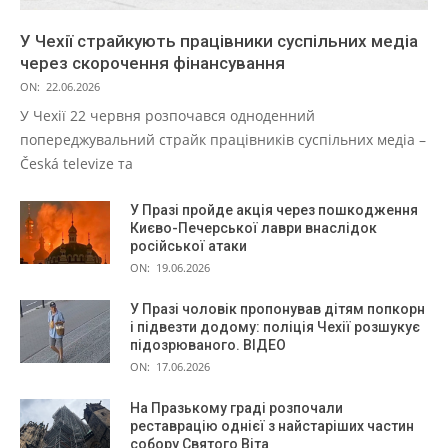
У Чехії страйкують працівники суспільних медіа
через скорочення фінансування
ON:
22.06.2026
У Чехії 22 червня розпочався одноденний
попереджувальний страйк працівників суспільних медіа –
Česká televize та
У Празі пройде акція через пошкодження
Києво-Печерської лаври внаслідок
російської атаки
ON:
19.06.2026
У Празі чоловік пропонував дітям попкорн
і підвезти додому: поліція Чехії розшукує
підозрюваного. ВІДЕО
ON:
17.06.2026
На Празькому граді розпочали
реставрацію однієї з найстаріших частин
собору Святого Віта