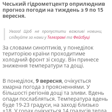
Чеський гідрометцентр оприлюднив
прогноз погоди на тиждень з 9 по 15
З
вересня.
н
а
Увага! Щоб не пропустити важливі новини,
ч
слідкуйте за нами у
Телеграмі
та
Фейсбуці
н
За словами синоптиків, у понеділок
е
територією країни проходитиме
п
холодний фронт зі сходу. Він принесе
зниження температури та дощі.
о
х
В понеділок,
9 вересня
, очікується
о
хмарна погода з проясненнями. У
л
більшості регіонів дощі та зливи. Вдень
о
опади послабляться. Температура вдень
буде 19-23 градуси, на заході близько
д
+18. У горах очікується 14 градусів тепла.