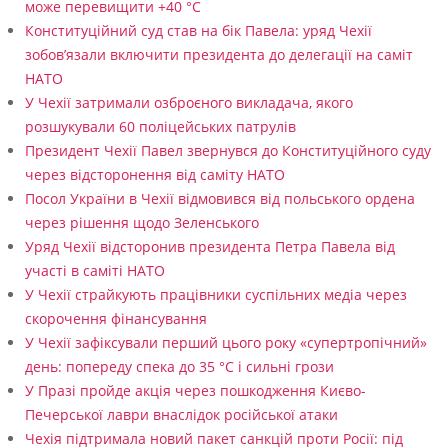
може перевищити +40 °C
Конституційний суд став на бік Павела: уряд Чехії
зобов’язали включити президента до делегації на саміт
НАТО
У Чехії затримали озброєного викладача, якого
розшукували 60 поліцейських патрулів
Президент Чехії Павел звернувся до Конституційного суду
через відсторонення від саміту НАТО
Посол України в Чехії відмовився від польського ордена
через рішення щодо Зеленського
Уряд Чехії відсторонив президента Петра Павела від
участі в саміті НАТО
У Чехії страйкують працівники суспільних медіа через
скорочення фінансування
У Чехії зафіксували перший цього року «супертропічний»
день: попереду спека до 35 °C і сильні грози
У Празі пройде акція через пошкодження Києво-
Печерської лаври внаслідок російської атаки
Чехія підтримала новий пакет санкцій проти Росії: під