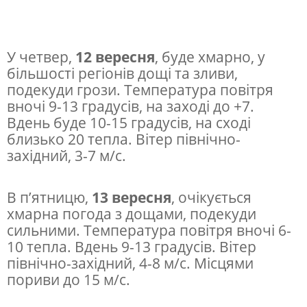
ж
д
е
У четвер,
12 вересня
, буде хмарно, у
більшості регіонів дощі та зливи,
н
подекуди грози. Температура повітря
ь
вночі 9-13 градусів, на заході до +7.
в
Вдень буде 10-15 градусів, на сході
близько 20 тепла. Вітер північно-
Ч
західний, 3-7 м/с.
е
х
В п’ятницю,
13 вересня
, очікується
і
хмарна погода з дощами, подекуди
ї
сильними. Температура повітря вночі 6-
10 тепла. Вдень 9-13 градусів. Вітер
північно-західний, 4-8 м/с. Місцями
пориви до 15 м/с.