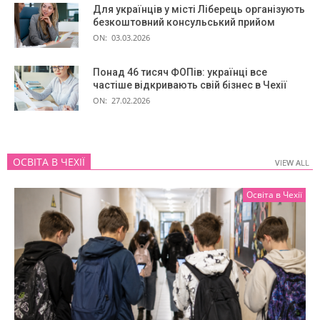
Для українців у місті Ліберець організують
безкоштовний консульський прийом
ON:
03.03.2026
Понад 46 тисяч ФОПів: українці все
частіше відкривають свій бізнес в Чехії
ON:
27.02.2026
ОСВІТА В ЧЕХІЇ
VIEW ALL
VIEW ALL
Освіта в Чехії