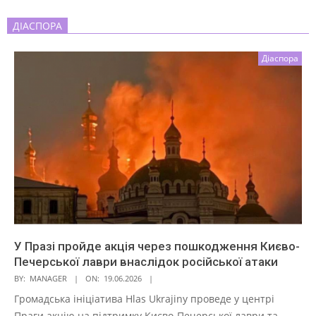
ДІАСПОРА
Діаспора
У Празі пройде акція через пошкодження Києво-
Печерської лаври внаслідок російської атаки
BY:
MANAGER
ON:
19.06.2026
Громадська ініціатива Hlas Ukrajiny проведе у центрі
Праги акцію на підтримку Києво-Печерської лаври та