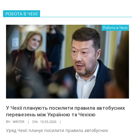
РОБОТА В ЧЕХІЇ
Робота в Чехії
У Чехії планують посилити правила автобусних
перевезень між Україною та Чехією
BY:
WRITER
ON:
10.03.2026
Уряд Чехії планує посилити правила автобусних