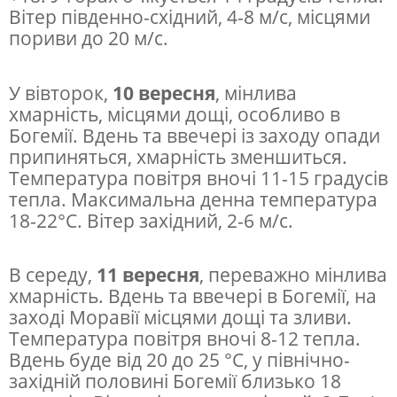
а
Вітер південно-східний, 4-8 м/с, місцями
н
пориви до 20 м/с.
н
У вівторок,
10 вересня
, мінлива
я
хмарність, місцями дощі, особливо в
т
Богемії. Вдень та ввечері із заходу опади
а
припиняться, хмарність зменшиться.
Температура повітря вночі 11-15 градусів
д
тепла. Максимальна денна температура
о
18-22°C. Вітер західний, 2-6 м/с.
щ
і
В середу,
11 вересня
, переважно мінлива
:
хмарність. Вдень та ввечері в Богемії, на
заході Моравії місцями дощі та зливи.
п
Температура повітря вночі 8-12 тепла.
р
Вдень буде від 20 до 25 °C, у північно-
о
західній половині Богемії близько 18