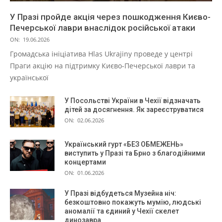
У Празі пройде акція через пошкодження Києво-
Печерської лаври внаслідок російської атаки
ON:
19.06.2026
Громадська ініціатива Hlas Ukrajiny проведе у центрі
Праги акцію на підтримку Києво-Печерської лаври та
української
У Посольстві України в Чехії відзначать
дітей за досягнення. Як зареєструватися
ON:
02.06.2026
Український гурт «БЕЗ ОБМЕЖЕНЬ»
виступить у Празі та Брно з благодійними
концертами
ON:
01.06.2026
У Празі відбудеться Музейна ніч:
безкоштовно покажуть мумію, людські
аномалії та єдиний у Чехії скелет
динозавра