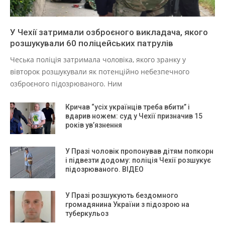
У Чехії затримали озброєного викладача, якого
розшукували 60 поліцейських патрулів
Чеська поліція затримала чоловіка, якого зранку у
вівторок розшукували як потенційно небезпечного
озброєного підозрюваного. Ним
Кричав “усіх українців треба вбити” і
вдарив ножем: суд у Чехії призначив 15
років ув’язнення
У Празі чоловік пропонував дітям попкорн
і підвезти додому: поліція Чехії розшукує
підозрюваного. ВІДЕО
У Празі розшукують бездомного
громадянина України з підозрою на
туберкульоз