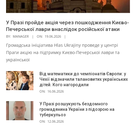
У Празі пройде акція через пошкодження Києво-
Печерської лаври внаслідок російської атаки
BY:
MANAGER
ON:
19.06.2026
Громадська ініціатива Hlas Ukrajiny проведе у центрі
Праги акцію на підтримку Києво-Печерської лаври та
української
Від математики до чемпіонатів Європи: у
Чехії відзначили талановитих українських
дітей. Кого нагородили
ON:
16.06.2026
У Празі розшукують бездомного
громадянина України з підозрою на
туберкульоз
ON:
12.06.2026