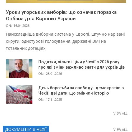
Уроки угорських виборів: що означає поразка
Орбана для Європи і України
ON:
16.04.2026
Найскладніша виборча система у Європі, штучно нарізані
округи, однотурові голосування, державні ЗМІ на
тотальних дотаціях
Податки, пільги і ціни у Чехії з 2026 року:
про які зміни важливо знати для українців
ON:
28.01.2026
День боротьби за свободу і демократію в
Чехії: дві дати, що змінили історію
ON:
17.11.2025
VIEW ALL
ДОКУМЕНТИ В ЧЕХІЇ
VIEW ALL
VIEW ALL