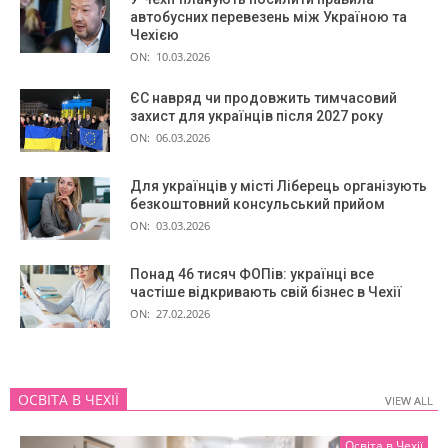
автобусних перевезень між Україною та
Чехією
ON:
10.03.2026
ЄС навряд чи продовжить тимчасовий
захист для українців після 2027 року
ON:
06.03.2026
Для українців у місті Ліберець організують
безкоштовний консульський прийом
ON:
03.03.2026
Понад 46 тисяч ФОПів: українці все
частіше відкривають свій бізнес в Чехії
ON:
27.02.2026
ОСВІТА В ЧЕХІЇ
VIEW ALL
VIEW ALL
Освіта в Чехії