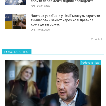
пройти парламент і підпис президента
ON:
25.05.2026
Частина українців у Чехії можуть втратити
тимчасовий захист через нові правила:
кому це загрожує
ON:
19.05.2026
VIEW ALL
РОБОТА В ЧЕХІЇ
Робота в Чехії