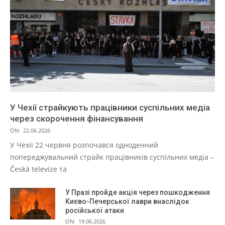
У Чехії страйкують працівники суспільних медіа
через скорочення фінансування
ON:
22.06.2026
У Чехії 22 червня розпочався одноденний
попереджувальний страйк працівників суспільних медіа –
Česká televize та
У Празі пройде акція через пошкодження
Києво-Печерської лаври внаслідок
російської атаки
ON:
19.06.2026