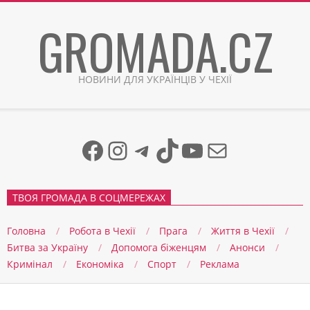
Skip
GROMADA.CZ
to
content
НОВИНИ ДЛЯ УКРАЇНЦІВ У ЧЕХІЇ
Facebook
Instagram
Telegram
TikTok
YouTube
Mail
ТВОЯ ГРОМАДА В СОЦМЕРЕЖАХ
Головна
Робота в Чехії
Прага
Життя в Чеxії
Битва за Україну
Допомога біженцям
Анонси
Кримінал
Економіка
Спорт
Реклама