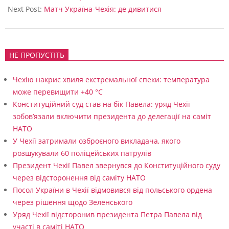
у
Next Post:
Матч Україна-Чехія: де дивитися
в
і
д
НЕ ПРОПУСТІТЬ
б
Чехію накриє хвиля екстремальної спеки: температура
у
може перевищити +40 °C
д
Конституційний суд став на бік Павела: уряд Чехії
зобов’язали включити президента до делегації на саміт
е
НАТО
т
У Чехії затримали озброєного викладача, якого
ь
розшукували 60 поліцейських патрулів
Президент Чехії Павел звернувся до Конституційного суду
с
через відсторонення від саміту НАТО
я
Посол України в Чехії відмовився від польського ордена
в
через рішення щодо Зеленського
Уряд Чехії відсторонив президента Петра Павела від
П
участі в саміті НАТО