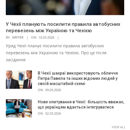
У Чехії планують посилити правила автобусних
перевезень між Україною та Чехією
BY:
WRITER
ON:
10.03.2026
Уряд Чехії планує посилити правила автобусних
перевезень між Україною та Чехією. Про це після
засідання
В Чехії шахраї використовують обличчя
Петра Павела та інших відомих людей у
своїй масштабній схемі
ON:
09.03.2026
Нове опитування в Чехії: більшість вважає,
що українцям вдається інтегруватися
ON:
02.03.2026
VIEW ALL