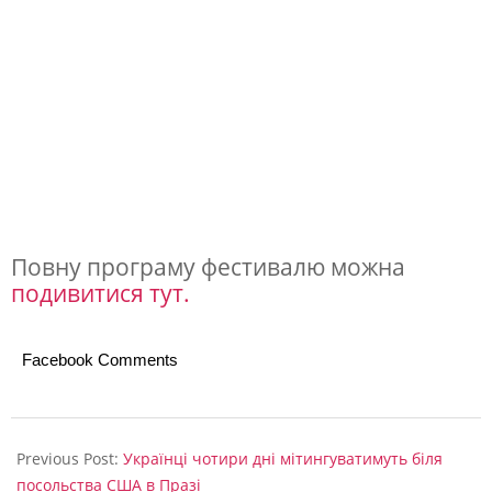
і
н
с
т
а
л
я
ц
Повну програму фестивалю можна
подивитися тут.
і
й
з
Facebook Comments
н
о
2024-
09-
Previous Post:
Українці чотири дні мітингуватимуть біля
в
09
посольства США в Празі