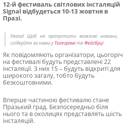
12-й фестиваль світлових інсталяцій
Signal відбудеться 10-13 жовтня в
В
Празі.
р
а
Увага! Щоб не пропустити важливі новини,
ж
слідкуйте за нами у
Телеграмі
та
Фейсбуці
а
Як повідомляють організатори, цьогоріч
ю
на фестивалі будуть представлені 22
ч
інсталяції. З них 15 – будуть відкриті для
широкого загалу, тобто будуть
и
безкоштовними.
й
ф
Вперше частиною фестивалю стане
е
Празький град. Безпосередньо біля
с
нього та в околицях представлять шість
інсталяцій.
т