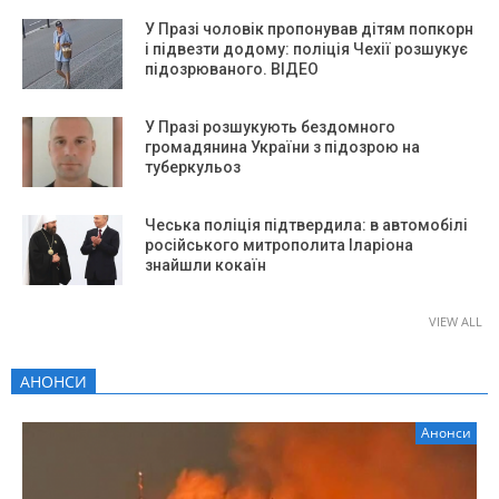
У Празі чоловік пропонував дітям попкорн
і підвезти додому: поліція Чехії розшукує
підозрюваного. ВІДЕО
У Празі розшукують бездомного
громадянина України з підозрою на
туберкульоз
Чеська поліція підтвердила: в автомобілі
російського митрополита Іларіона
знайшли кокаїн
VIEW ALL
АНОНСИ
Анонси