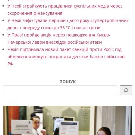
р
У Чехії страйкують працівники суспільних медіа через
а
скорочення фінансування
У Чехії зафіксували перший цього року «супертропічний»
з
день: попереду спека до 35 °C і сильні грози
і
У Празі пройде акція через пошкодження Києво-
Печерської лаври внаслідок російської атаки
Чехія підтримала новий пакет санкцій проти Росії: під
обмеження можуть потрапити десятки банків і військові
РФ
ПОШУК