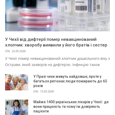
У Чехії від дифтерії помер невакцинований
хлопчик: хворобу виявили у його братів і сестер
ON:
22.05.2026
У Чехії помер невакцинований хлопчик дошкільного віку з
Острави, який захворів на дифтерію. Інфекцію також
У Празі чехи живуть найдовше, проте у
багатьох регіонах люди помирають до 65
років
ON:
13.03.2026
Майже 1400 українських лікарів у Чехії: де
вони працюють та чому їм довіряють
пацієнти