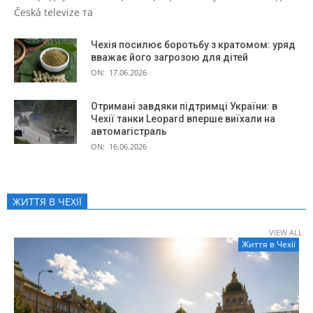
Česká televize та
Чехія посилює боротьбу з кратомом: уряд
вважає його загрозою для дітей
ON:
17.06.2026
Отримані завдяки підтримці України: в
Чехії танки Leopard вперше виїхали на
автомагістраль
ON:
16.06.2026
ЖИТТЯ В ЧЕXІЇ
VIEW ALL
Життя в Чеxії