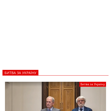
БИТВА ЗА УКРАЇНУ
Битва за Україну