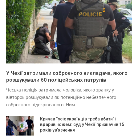
У Чехії затримали озброєного викладача, якого
розшукували 60 поліцейських патрулів
Чеська поліція затримала чоловіка, якого зранку у
вівторок розшукували як потенційно небезпечного
озброєного підозрюваного. Ним
Кричав “усіх українців треба вбити” і
вдарив ножем: суд у Чехії призначив 15
років ув’язнення