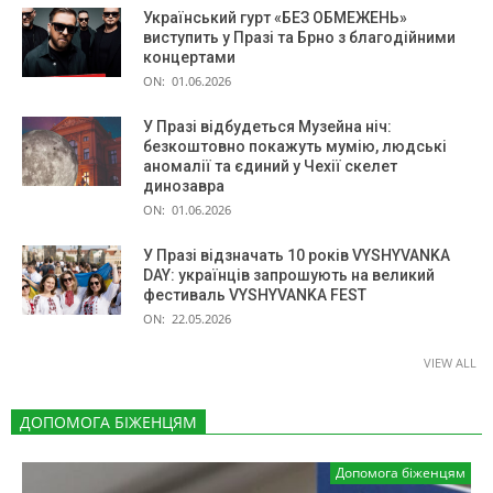
Український гурт «БЕЗ ОБМЕЖЕНЬ»
виступить у Празі та Брно з благодійними
концертами
ON:
01.06.2026
У Празі відбудеться Музейна ніч:
безкоштовно покажуть мумію, людські
аномалії та єдиний у Чехії скелет
динозавра
ON:
01.06.2026
У Празі відзначать 10 років VYSHYVANKA
DAY: українців запрошують на великий
фестиваль VYSHYVANKA FEST
ON:
22.05.2026
VIEW ALL
ДОПОМОГА БІЖЕНЦЯМ
Допомога біженцям