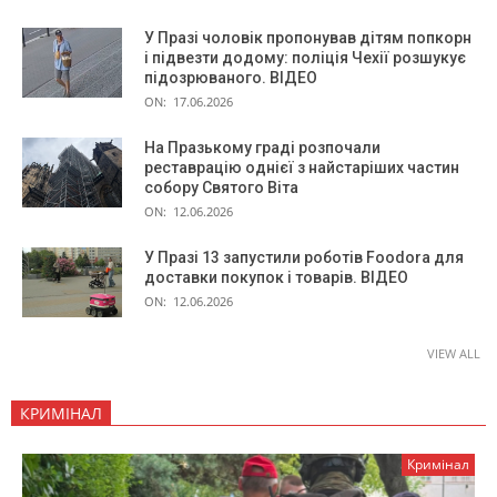
У Празі чоловік пропонував дітям попкорн
і підвезти додому: поліція Чехії розшукує
підозрюваного. ВІДЕО
ON:
17.06.2026
На Празькому граді розпочали
реставрацію однієї з найстаріших частин
собору Святого Віта
ON:
12.06.2026
У Празі 13 запустили роботів Foodora для
доставки покупок і товарів. ВІДЕО
ON:
12.06.2026
VIEW ALL
КРИМІНАЛ
Кримінал