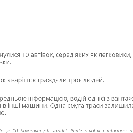
нулися 10 автівок, серед яких як легковики, 
вки.
ок аварії постраждали троє людей.
редньою інформацією, водій однієї з вантаж
я в інші машини. Одна смуга траси залишил
ю.
ě je 10 havarovaných vozidel. Podle prvotních informací mě