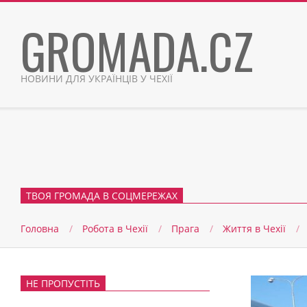
Skip
GROMADA.CZ
to
content
НОВИНИ ДЛЯ УКРАЇНЦІВ У ЧЕХІЇ
ТВОЯ ГРОМАДА В СОЦМЕРЕЖАХ
Головна
Робота в Чехії
Прага
Життя в Чеxії
НЕ ПРОПУСТІТЬ