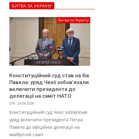
е
БИТВА ЗА УКРАЇНУ
х
і
Битва за Україну
ї
.
В
І
Д
Конституційний суд став на бік
Е
Павела: уряд Чехії зобов’язали
О
включити президента до
делегації на саміт НАТО
ON:
24.06.2026
Конституційний суд Чехії зобов’язав
уряд включити президента Петра
Павела до офіційної делегації на
майбутній саміт