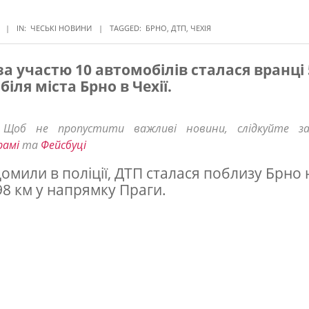
IN:
ЧЕСЬКІ НОВИНИ
TAGGED:
БРНО
,
ДТП
,
ЧЕХІЯ
за участю 10 автомобілів сталася вранці 
біля міста Брно в Чехії.
! Щоб не пропустити важливі новини, слідкуйте з
рамі
та
Фейсбуці
домили в поліції, ДТП сталася поблизу Брно 
98 км у напрямку Праги.