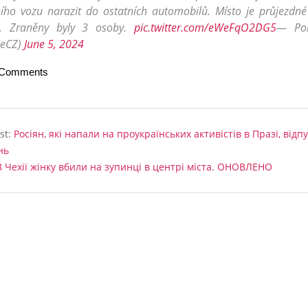
ího vozu narazit do ostatních automobilů. Místo je průjezdn
. Zraněny byly 3 osoby.
pic.twitter.com/eWeFqO2DG5
— Pol
ieCZ)
June 5, 2024
 Comments
st:
Росіян, які напали на проукраїнських активістів в Празі, відп
нь
В Чехії жінку вбили на зупинці в центрі міста. ОНОВЛЕНО