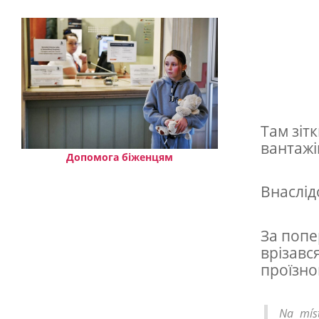
в
а
р
і
я
з
Там зітк
а
вантажі
у
Допомога біженцям
ч
Внаслід
а
с
За попе
т
врізавс
проїзно
ю
1
Na míst