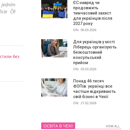
ЄС навряд чи
é jedním
продовжить
icie ČR
тимчасовий захист
для українців після
2027 року
ON:
06.03.2026
Для українців у місті
Ліберець організують
безкоштовний
устили без
консульський
прийом
ON:
03.03.2026
Понад 46 тисяч
ФОПів: українці все
частіше відкривають
свій бізнес в Чехії
ON:
27.02.2026
ОСВІТА В ЧЕХІЇ
VIEW ALL
VIEW ALL