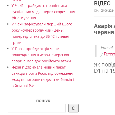
ВІДЕО
У Чехії страйкують працівники
ON:
05.06.2024
суспільних медіа через скорочення
фінансування
У Чехії зафіксували перший цього
Аварія 
року «супертропічний» день:
червня 
М
попереду спека до 35 °C і сильні
а
грози
Увага
с
У Празі пройде акція через
у
Телег
пошкодження Києво-Печерської
ш
лаври внаслідок російської атаки
Як пові
т
Чехія підтримала новий пакет
D1 на 1
а
санкцій проти Росії: під обмеження
можуть потрапити десятки банків і
б
військові РФ
н
а
ПОШУК
а