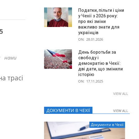
Податки, пільги і ціни
у Чехії з 2026 року:
про які зміни
важливо знати для
5
українців
ON:
28.01.2026
День боротьби за
а нами
свободу і
демократію в Чехії:
дві дати, що змінили
історію
на трасі
ON:
17.11.2025
VIEW ALL
ДОКУМЕНТИ В ЧЕХІЇ
VIEW ALL
VIEW ALL
Документи в Чехії