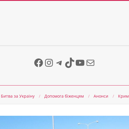
Facebook
Instagram
Telegram
TikTok
YouTube
Mail
Битва за Україну
Допомога біженцям
Анонси
Крим