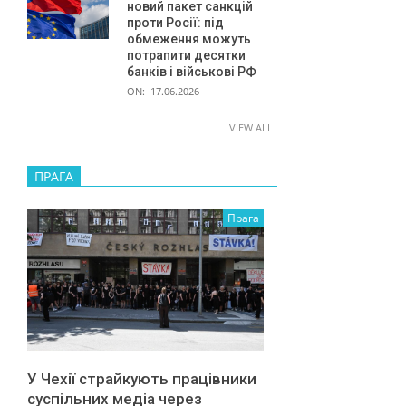
новий пакет санкцій
проти Росії: під
обмеження можуть
потрапити десятки
банків і військові РФ
ON:
17.06.2026
VIEW ALL
ПРАГА
Прага
У Чехії страйкують працівники
суспільних медіа через