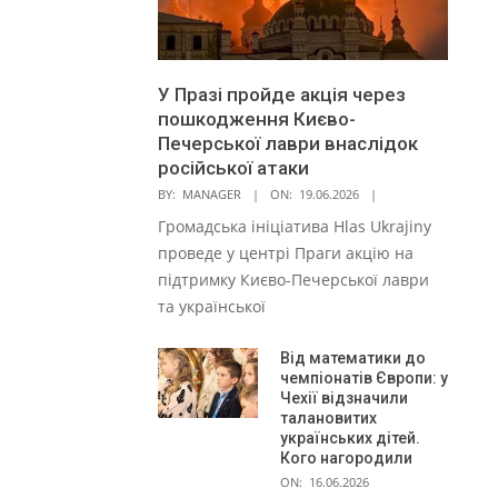
У Празі пройде акція через
пошкодження Києво-
Печерської лаври внаслідок
російської атаки
BY:
MANAGER
ON:
19.06.2026
Громадська ініціатива Hlas Ukrajiny
проведе у центрі Праги акцію на
підтримку Києво-Печерської лаври
та української
Від математики до
чемпіонатів Європи: у
Чехії відзначили
талановитих
українських дітей.
Кого нагородили
ON:
16.06.2026