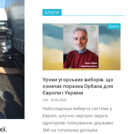
БЛОГИ
Блоги
Уроки угорських виборів: що
означає поразка Орбана для
Європи і України
ON:
16.04.2026
Найскладніша виборча система у
Європі, штучно нарізані округи,
однотурові голосування, державні
ії.
ЗМІ на тотальних дотаціях