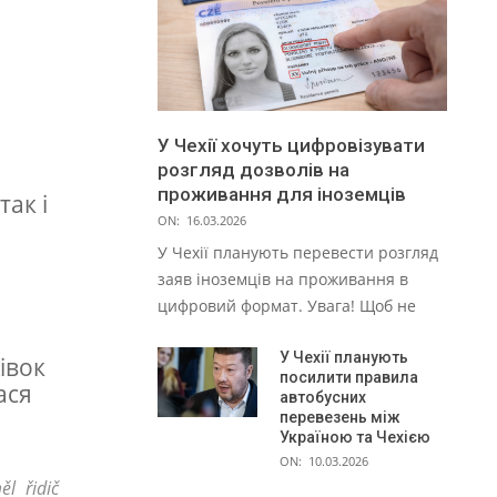
У Чехії хочуть цифровізувати
розгляд дозволів на
проживання для іноземців
так і
ON:
16.03.2026
У Чехії планують перевести розгляд
заяв іноземців на проживання в
цифровий формат. Увага! Щоб не
У Чехії планують
івок
посилити правила
ася
автобусних
перевезень між
Україною та Чехією
ON:
10.03.2026
l řidič