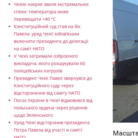
Чехію накриє хвиля екстремальної
спеки: температура може
перевищити +40 °C
Конституційний суд став на бік
Павела: уряд Чехії зобов’язали
включити президента до делегації
на саміт НАТО
У Чехії затримали озброєного
викладача, якого розшукували 60
поліцейських патрулів
Президент Чехії Павел звернувся до
Конституційного суду через
відсторонення від саміту НАТО
Посол України в Чехії відмовився від
польського ордена через рішення
щодо Зеленського
Уряд Чехії відсторонив президента
Петра Павела від участі в саміті
Масштаб
НАТО