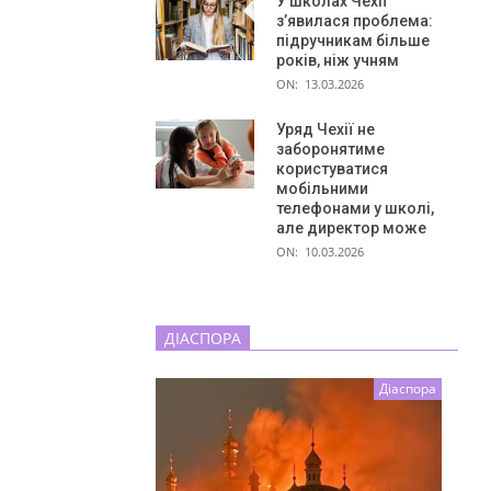
У школах Чехії
з’явилася проблема:
підручникам більше
років, ніж учням
ON:
13.03.2026
Уряд Чехії не
заборонятиме
користуватися
мобільними
телефонами у школі,
але директор може
ON:
10.03.2026
ДІАСПОРА
Діаспора