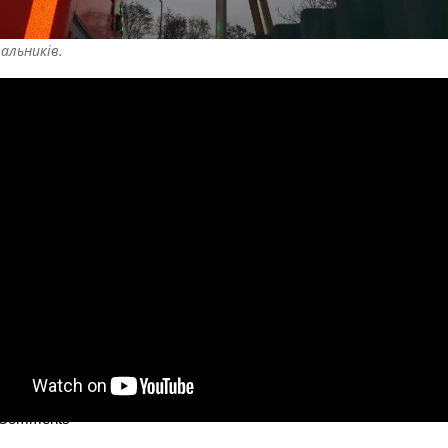
альників.
 Comments