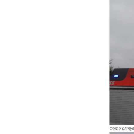
в
а
л
и
є
н
о
т
а
,
я
к
и
й
Фото рятув