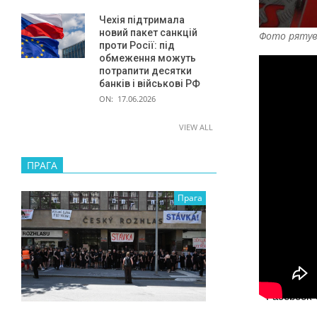
І
Чехія підтримала
Д
новий пакет санкцій
Фото рятув
проти Росії: під
Е
обмеження можуть
О
потрапити десятки
банків і військові РФ
ON:
17.06.2026
VIEW ALL
ПРАГА
Прага
Facebook