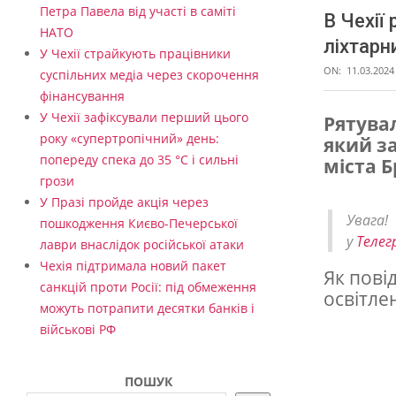
Петра Павела від участі в саміті
В Чехії
НАТО
ліхтарн
У Чехії страйкують працівники
ON:
11.03.2024
суспільних медіа через скорочення
фінансування
У Чехії зафіксували перший цього
Рятува
року «супертропічний» день:
який за
В
попереду спека до 35 °C і сильні
міста Б
Ч
грози
е
У Празі пройде акція через
Увага
пошкодження Києво-Печерської
х
у
Телег
лаври внаслідок російської атаки
і
Чехія підтримала новий пакет
Як пові
ї
санкцій проти Росії: під обмеження
освітлен
можуть потрапити десятки банків і
р
військові РФ
я
т
ПОШУК