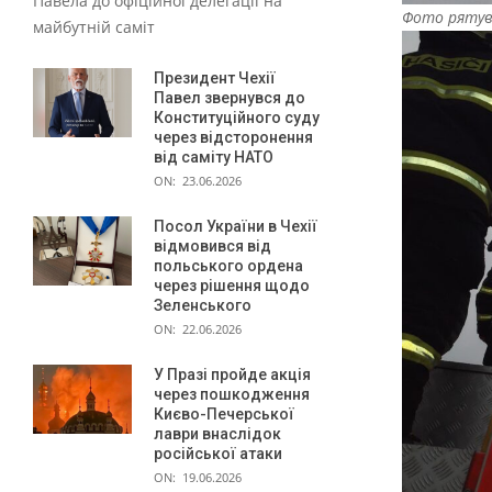
Павела до офіційної делегації на
и
Фото рятув
майбутній саміт
й
с
Президент Чехії
Павел звернувся до
т
Конституційного суду
через відсторонення
о
від саміту НАТО
в
ON:
23.06.2026
п
Посол України в Чехії
відмовився від
.
польського ордена
Ф
через рішення щодо
Зеленського
О
ON:
22.06.2026
Т
У Празі пройде акція
О
через пошкодження
Києво-Печерської
,
лаври внаслідок
російської атаки
В
ON:
19.06.2026