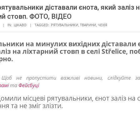
 рятувальники діставали єнота, який заліз 
ий стовп. ФОТО, ВІДЕО
IN:
ЦІКАВО
TAGGED:
РЯТУВАЛЬНИКИ
,
ТВАРИНИ
,
ЧЕХІЯ
льники на минулих вихідних діставали 
ліз на ліхтарний стовп в селі Střelice, п
рно.
! Щоб не пропустити важливі новини, слідкуйте з
рамі
та
Фейсбуці
домили місцеві рятувальники, єнот заліз на 
ня та не зміг злізти.