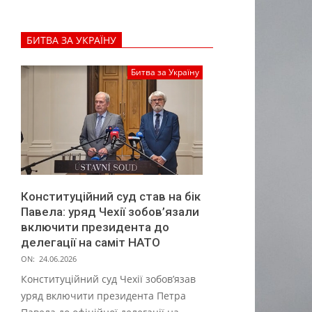
з
а
БИТВА ЗА УКРАЇНУ
л
і
Битва за Україну
з
н
а
л
і
Конституційний суд став на бік
х
Павела: уряд Чехії зобов’язали
т
включити президента до
делегації на саміт НАТО
а
ON:
24.06.2026
р
Конституційний суд Чехії зобов’язав
н
уряд включити президента Петра