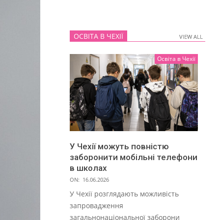
ОСВІТА В ЧЕХІЇ
VIEW ALL
VIEW ALL
Освіта в Чехії
У Чехії можуть повністю
заборонити мобільні телефони
в школах
ON:
16.06.2026
У Чехії розглядають можливість
запровадження
загальнонаціональної заборони