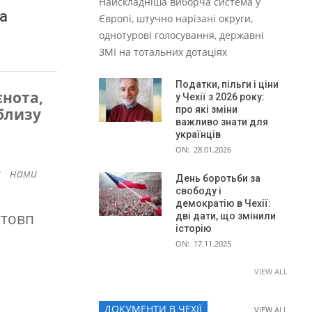
Найскладніша виборча система у
на
Європі, штучно нарізані округи,
однотурові голосування, державні
ЗМІ на тотальних дотаціях
Податки, пільги і ціни
єнота,
у Чехії з 2026 року:
про які зміни
облизу
важливо знати для
українців
ON:
28.01.2026
а нами
День боротьби за
свободу і
демократію в Чехії:
стовп
дві дати, що змінили
історію
ON:
17.11.2025
VIEW ALL
ДОКУМЕНТИ В ЧЕХІЇ
VIEW ALL
VIEW ALL