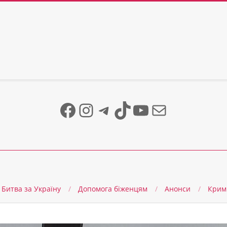
Facebook
Instagram
Telegram
TikTok
YouTube
Mail
Битва за Україну
Допомога біженцям
Анонси
Крим