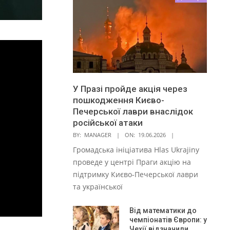
У Празі пройде акція через
пошкодження Києво-
Печерської лаври внаслідок
російської атаки
BY:
MANAGER
ON:
19.06.2026
Громадська ініціатива Hlas Ukrajiny
проведе у центрі Праги акцію на
підтримку Києво-Печерської лаври
та української
Від математики до
чемпіонатів Європи: у
Чехії відзначили