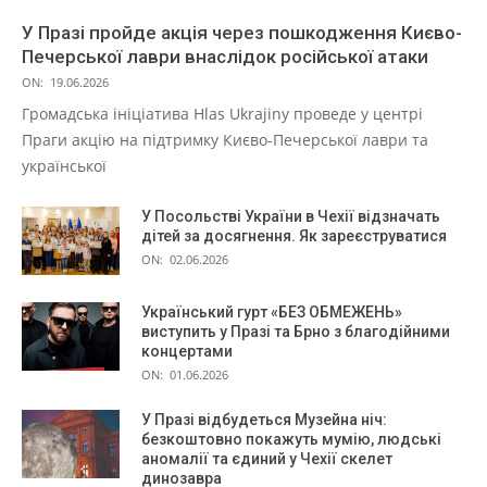
У Празі пройде акція через пошкодження Києво-
Печерської лаври внаслідок російської атаки
ON:
19.06.2026
Громадська ініціатива Hlas Ukrajiny проведе у центрі
Праги акцію на підтримку Києво-Печерської лаври та
української
У Посольстві України в Чехії відзначать
дітей за досягнення. Як зареєструватися
ON:
02.06.2026
Український гурт «БЕЗ ОБМЕЖЕНЬ»
виступить у Празі та Брно з благодійними
концертами
ON:
01.06.2026
У Празі відбудеться Музейна ніч:
безкоштовно покажуть мумію, людські
аномалії та єдиний у Чехії скелет
динозавра