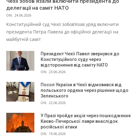
Чехії зобов’язали включити президента до
делегації на саміт НАТО
ON:
24.06.2026
Конституційний суд Чехії зобов’язав уряд включити
президента Петра Павела до офіційної делегації на
майбутній саміт
Президент Чехії Павел звернувся до
Конституційного суду через
відсторонення від саміту НАТО
ON:
23.06.2026
Посол України в Чехії відмовився від
польського ордена через рішення щодо
Зеленського
ON:
22.06.2026
У Празі пройде акція через пошкодження
Києво-Печерської лаври внаслідок
російської атаки
ON:
19.06.2026