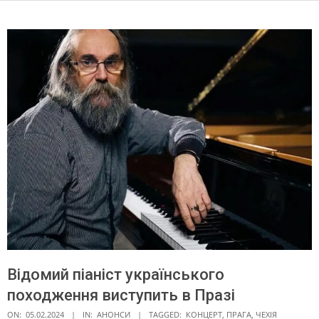
Відомий піаніст українського
походження виступить в Празі
ON:
05.02.2024
IN:
АНОНСИ
TAGGED:
КОНЦЕРТ
,
ПРАГА
,
ЧЕХІЯ