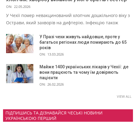
ON:
22.05.2026
У Чехії помер невакцинований хлопчик дошкільного віку з
Острави, який захворів на дифтерію. Інфекцію також
У Празі чехи живуть найдовше, проте у
багатьох регіонах люди помирають до 65
років
ON:
13.03.2026
Майже 1400 українських лікарів у Чехії: де
вони працюють та чому їм довіряють
пацієнти
ON:
26.02.2026
VIEW ALL
ПІДПИШИСЬ ТА ДІЗНАВАЙСЯ ЧЕСЬКІ НОВИНИ
УКРАЇНСЬКОЮ ПЕРШИЙ