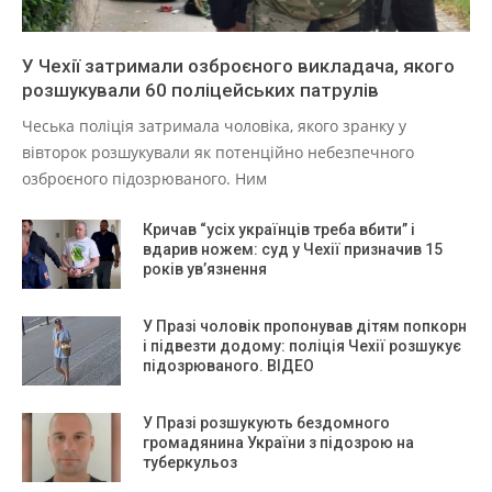
У Чехії затримали озброєного викладача, якого
розшукували 60 поліцейських патрулів
Чеська поліція затримала чоловіка, якого зранку у
вівторок розшукували як потенційно небезпечного
озброєного підозрюваного. Ним
Кричав “усіх українців треба вбити” і
вдарив ножем: суд у Чехії призначив 15
років ув’язнення
У Празі чоловік пропонував дітям попкорн
і підвезти додому: поліція Чехії розшукує
підозрюваного. ВІДЕО
У Празі розшукують бездомного
громадянина України з підозрою на
туберкульоз