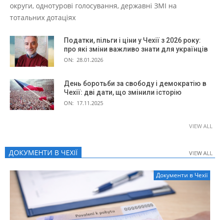
округи, однотурові голосування, державні ЗМІ на
тотальних дотаціях
Податки, пільги і ціни у Чехії з 2026 року:
про які зміни важливо знати для українців
ON:
28.01.2026
День боротьби за свободу і демократію в
Чехії: дві дати, що змінили історію
ON:
17.11.2025
VIEW ALL
ДОКУМЕНТИ В ЧЕХІЇ
VIEW ALL
VIEW ALL
Документи в Чехії