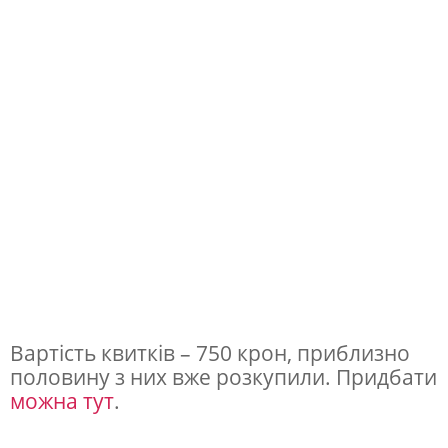
с
т
у
к
р
а
ї
н
с
ь
к
Вартість квитків – 750 крон, приблизно
о
половину з них вже розкупили. Придбати
можна тут
.
г
о