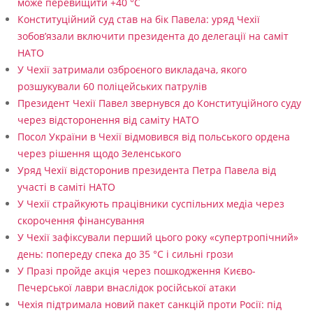
може перевищити +40 °C
Конституційний суд став на бік Павела: уряд Чехії
зобов’язали включити президента до делегації на саміт
НАТО
У Чехії затримали озброєного викладача, якого
розшукували 60 поліцейських патрулів
Президент Чехії Павел звернувся до Конституційного суду
через відсторонення від саміту НАТО
Посол України в Чехії відмовився від польського ордена
через рішення щодо Зеленського
Уряд Чехії відсторонив президента Петра Павела від
участі в саміті НАТО
У Чехії страйкують працівники суспільних медіа через
скорочення фінансування
У Чехії зафіксували перший цього року «супертропічний»
день: попереду спека до 35 °C і сильні грози
У Празі пройде акція через пошкодження Києво-
Печерської лаври внаслідок російської атаки
Чехія підтримала новий пакет санкцій проти Росії: під