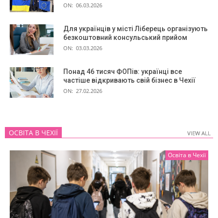
ON:
06.03.2026
Для українців у місті Ліберець організують
безкоштовний консульський прийом
ON:
03.03.2026
Понад 46 тисяч ФОПів: українці все
частіше відкривають свій бізнес в Чехії
ON:
27.02.2026
ОСВІТА В ЧЕХІЇ
VIEW ALL
VIEW ALL
Освіта в Чехії