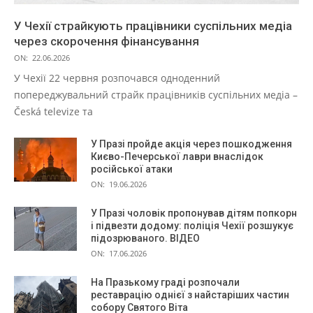
У Чехії страйкують працівники суспільних медіа
через скорочення фінансування
ON:
22.06.2026
У Чехії 22 червня розпочався одноденний
попереджувальний страйк працівників суспільних медіа –
Česká televize та
У Празі пройде акція через пошкодження
Києво-Печерської лаври внаслідок
російської атаки
ON:
19.06.2026
У Празі чоловік пропонував дітям попкорн
і підвезти додому: поліція Чехії розшукує
підозрюваного. ВІДЕО
ON:
17.06.2026
На Празькому граді розпочали
реставрацію однієї з найстаріших частин
собору Святого Віта