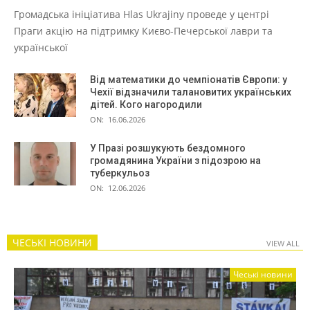
Громадська ініціатива Hlas Ukrajiny проведе у центрі
Праги акцію на підтримку Києво-Печерської лаври та
української
Від математики до чемпіонатів Європи: у
Чехії відзначили талановитих українських
дітей. Кого нагородили
ON:
16.06.2026
У Празі розшукують бездомного
громадянина України з підозрою на
туберкульоз
ON:
12.06.2026
ЧЕСЬКІ НОВИНИ
VIEW ALL
Чеські новини