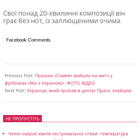
Свої понад 20-хвилинні композиції він
грає без нот, із заплющеними очима.
Facebook Comments
2024-
02-
Previous Post:
Празька «Славія» вийшла на матч у
05
футболках «Ми з Україною». ФОТО, ВІДЕО
Next Post:
Українця, який пропав в центрі Праги, знайшли
НЕ ПРОПУСТІТЬ
Чехію накриє хвиля екстремальної спеки: температура