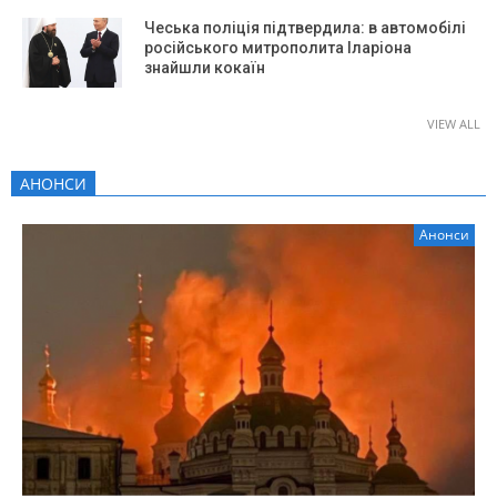
Чеська поліція підтвердила: в автомобілі
російського митрополита Іларіона
знайшли кокаїн
VIEW ALL
АНОНСИ
Анонси