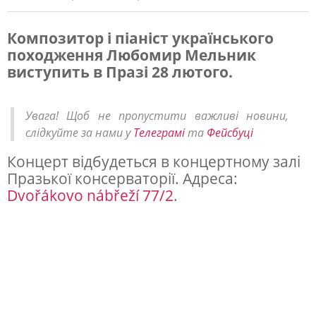
Композитор і піаніст українського
походження Любомир Мельник
В
виступить в Празі 28 лютого.
і
д
Увага! Щоб не пропустити важливі новини,
о
слідкуйте за нами у
Телеграмі
та
Фейсбуці
м
Концерт відбудеться в концертному залі
и
Празької консерваторії. Адреса:
й
Dvořákovo nábřeží 77/2
.
п
і
а
н
і