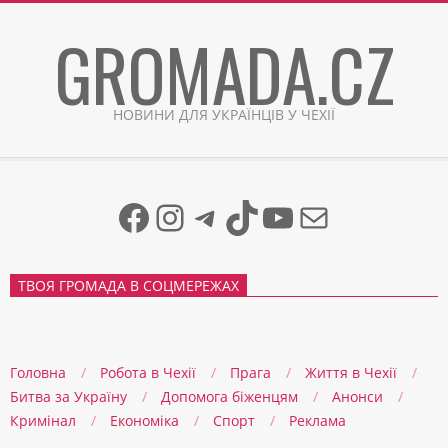
Skip
GROMADA.CZ
to
content
НОВИНИ ДЛЯ УКРАЇНЦІВ У ЧЕХІЇ
Facebook
Instagram
Telegram
TikTok
YouTube
Mail
ТВОЯ ГРОМАДА В СОЦМЕРЕЖАХ
Головна
Робота в Чехії
Прага
Життя в Чеxії
Битва за Україну
Допомога біженцям
Анонси
Кримінал
Економіка
Спорт
Реклама