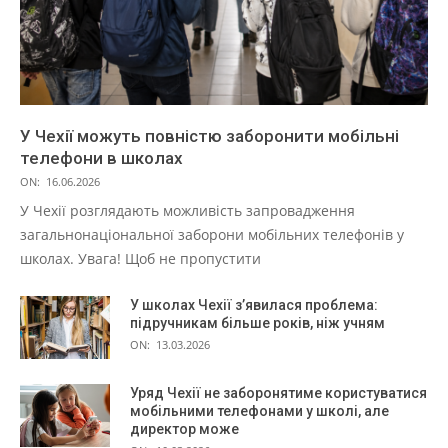
У Чехії можуть повністю заборонити мобільні
телефони в школах
ON:
16.06.2026
У Чехії розглядають можливість запровадження
загальнонаціональної заборони мобільних телефонів у
школах. Увага! Щоб не пропустити
У школах Чехії з’явилася проблема:
підручникам більше років, ніж учням
ON:
13.03.2026
Уряд Чехії не заборонятиме користуватися
мобільними телефонами у школі, але
директор може