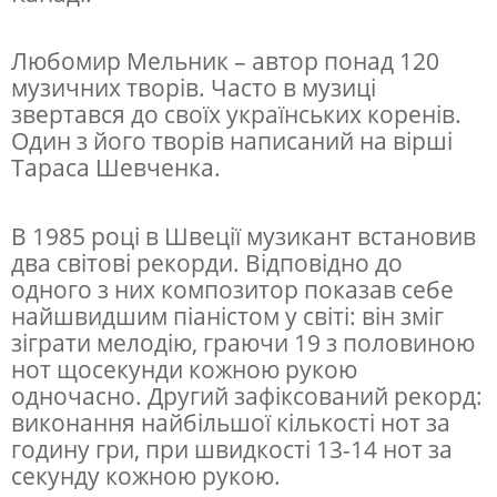
у
п
Любомир Мельник – автор понад 120
музичних творів. Часто в музиці
и
звертався до своїх українських коренів.
т
Один з його творів написаний на вірші
ь
Тараса Шевченка.
в
П
В 1985 році в Швеції музикант встановив
два світові рекорди. Відповідно до
р
одного з них композитор показав себе
а
найшвидшим піаністом у світі: він зміг
з
зіграти мелодію, граючи 19 з половиною
нот щосекунди кожною рукою
і
одночасно. Другий зафіксований рекорд:
виконання найбільшої кількості нот за
годину гри, при швидкості 13-14 нот за
секунду кожною рукою.