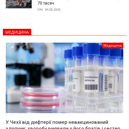
70 тисяч
ON:
04.06.2026
МЕДИЦИНА
Медицина
У Чехії від дифтерії помер невакцинований
хлопчик: хворобу виявили у його братів і сестер