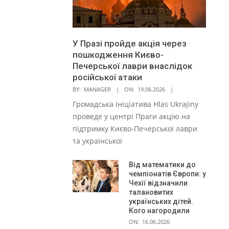
У Празі пройде акція через
пошкодження Києво-
Печерської лаври внаслідок
російської атаки
BY:
MANAGER
ON:
19.06.2026
Громадська ініціатива Hlas Ukrajiny
проведе у центрі Праги акцію на
підтримку Києво-Печерської лаври
та української
Від математики до
чемпіонатів Європи: у
Чехії відзначили
талановитих
українських дітей.
Кого нагородили
ON:
16.06.2026