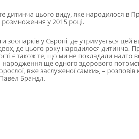
те дитинча цього виду, яке народилося в Пр
 розмноження у 2015 році.
ти зоопарків у Європі, де утримується цей в
 двох, де цього року народилося дитинча. 
ості є також те, що ми не покладали надто 
а народження ще одного здорового потомст
орослої, вже заслуженої самки», – розповів
 Павел Брандл.