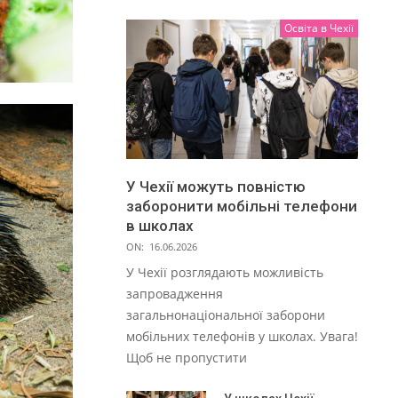
Освіта в Чехії
У Чехії можуть повністю
заборонити мобільні телефони
в школах
ON:
16.06.2026
У Чехії розглядають можливість
запровадження
загальнонаціональної заборони
мобільних телефонів у школах. Увага!
Щоб не пропустити