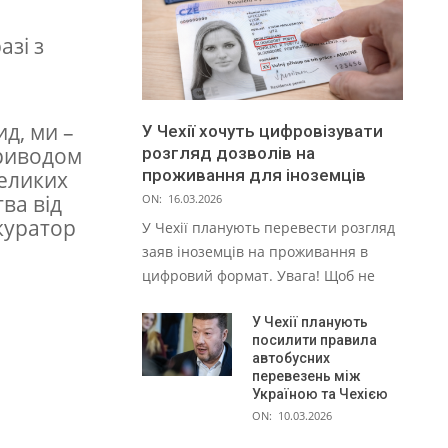
азі з
ид, ми –
У Чехії хочуть цифровізувати
Приводом
розгляд дозволів на
проживання для іноземців
великих
ва від
ON:
16.03.2026
 куратор
У Чехії планують перевести розгляд
заяв іноземців на проживання в
цифровий формат. Увага! Щоб не
У Чехії планують
посилити правила
автобусних
перевезень між
Україною та Чехією
ON:
10.03.2026