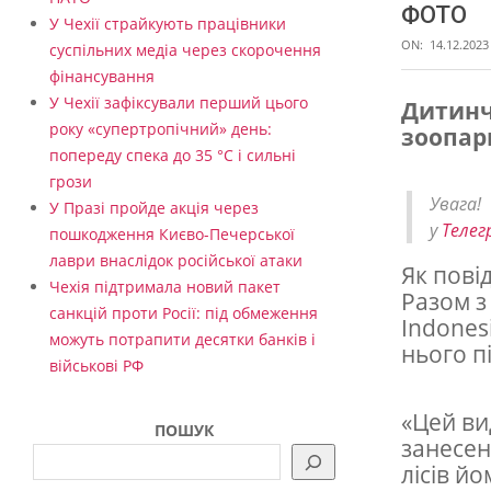
ФОТО
У Чехії страйкують працівники
ON:
14.12.2023
суспільних медіа через скорочення
фінансування
У Чехії зафіксували перший цього
Дитинч
року «супертропічний» день:
зоопар
В
попереду спека до 35 °C і сильні
з
грози
Увага
о
У Празі пройде акція через
у
Телег
пошкодження Києво-Печерської
о
лаври внаслідок російської атаки
Як пові
п
Чехія підтримала новий пакет
Разом з
а
санкцій проти Росії: під обмеження
Indones
можуть потрапити десятки банків і
р
нього п
військові РФ
к
у
«Цей ви
ПОШУК
занесен
П
лісів й