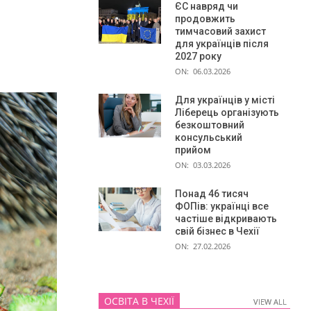
ЄС навряд чи
продовжить
тимчасовий захист
для українців після
2027 року
ON:
06.03.2026
Для українців у місті
Ліберець організують
безкоштовний
консульський
прийом
ON:
03.03.2026
Понад 46 тисяч
ФОПів: українці все
частіше відкривають
свій бізнес в Чехії
ON:
27.02.2026
ОСВІТА В ЧЕХІЇ
VIEW ALL
VIEW ALL