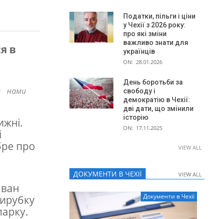
Податки, пільги і ціни
у Чехії з 2026 року:
про які зміни
важливо знати для
я в
українців
ON:
28.01.2026
День боротьби за
а нами
свободу і
демократію в Чехії:
дві дати, що змінили
історію
ижні.
ON:
17.11.2025
і
бре про
VIEW ALL
ДОКУМЕНТИ В ЧЕХІЇ
VIEW ALL
VIEW ALL
аван
Документи в Чехії
вирубку
парку.