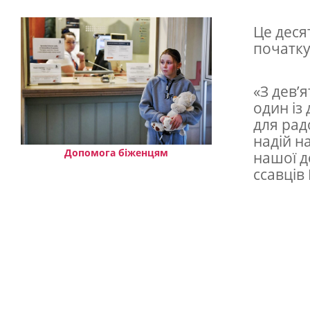
р
а
Це деся
г
початку
и
н
«З дев’я
один із
а
для рад
р
надій н
о
Допомога біженцям
нашої д
ссавців
д
и
в
с
я
м