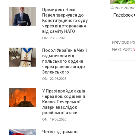
Фото: zoop
Президент Чехії
Facebook
Павел звернувся до
Конституційного суду
через відсторонення
від саміту НАТО
2023-
ON:
23.06.2026
12-
Previous Po
14
Next Post:
Посол України в Чехії
відмовився від
польського ордена
через рішення щодо
Зеленського
ON:
22.06.2026
У Празі пройде акція
через пошкодження
Києво-Печерської
лаври внаслідок
російської атаки
ON:
19.06.2026
Чехія підтримала