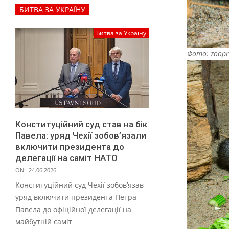
н
БИТВА ЗА УКРАЇНУ
и
г
Битва за Україну
и
Фото: zoop
.
Ф
О
Т
Конституційний суд став на бік
О
Павела: уряд Чехії зобов’язали
включити президента до
делегації на саміт НАТО
ON:
24.06.2026
Конституційний суд Чехії зобов’язав
уряд включити президента Петра
Павела до офіційної делегації на
майбутній саміт