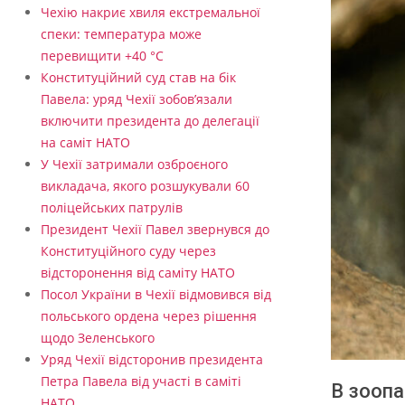
Чехію накриє хвиля екстремальної
спеки: температура може
перевищити +40 °C
Конституційний суд став на бік
Павела: уряд Чехії зобов’язали
включити президента до делегації
на саміт НАТО
У Чехії затримали озброєного
викладача, якого розшукували 60
поліцейських патрулів
Президент Чехії Павел звернувся до
Конституційного суду через
відсторонення від саміту НАТО
Посол України в Чехії відмовився від
польського ордена через рішення
щодо Зеленського
Уряд Чехії відсторонив президента
Петра Павела від участі в саміті
В зоопа
НАТО