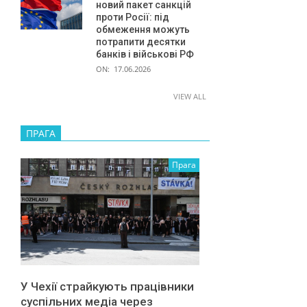
новий пакет санкцій
проти Росії: під
обмеження можуть
потрапити десятки
банків і військові РФ
ON:
17.06.2026
VIEW ALL
ПРАГА
Прага
У Чехії страйкують працівники
суспільних медіа через