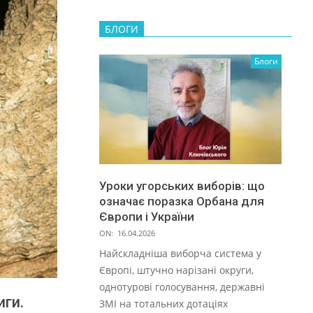
БЛОГИ
Блоги
Уроки угорських виборів: що
означає поразка Орбана для
Європи і України
ON:
16.04.2026
Найскладніша виборча система у
Європі, штучно нарізані округи,
однотурові голосування, державні
иги.
ЗМІ на тотальних дотаціях