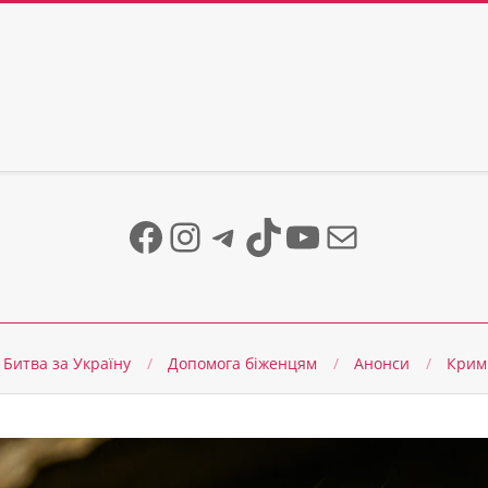
Facebook
Instagram
Telegram
TikTok
YouTube
Mail
Битва за Україну
Допомога біженцям
Анонси
Крим