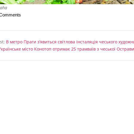
raha
 Comments
st:
В метро Праги з’явиться світлова інсталяція чеського художн
Українське місто Конотоп отримає 25 трамваїв з чеської Острав