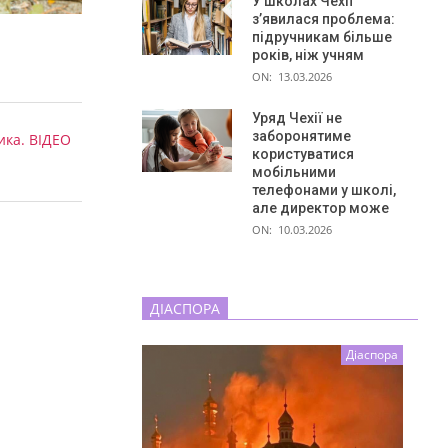
У школах Чехії
з’явилася проблема:
підручникам більше
років, ніж учням
ON:
13.03.2026
Уряд Чехії не
заборонятиме
ика. ВІДЕО
користуватися
и
мобільними
телефонами у школі,
але директор може
ON:
10.03.2026
ДІАСПОРА
Діаспора