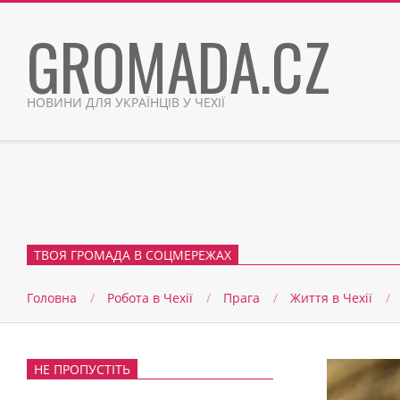
Skip
GROMADA.CZ
to
content
НОВИНИ ДЛЯ УКРАЇНЦІВ У ЧЕХІЇ
ТВОЯ ГРОМАДА В СОЦМЕРЕЖАХ
Головна
Робота в Чехії
Прага
Життя в Чеxії
НЕ ПРОПУСТІТЬ