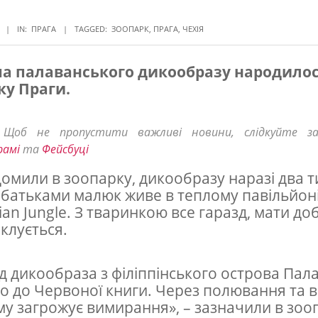
IN:
ПРАГА
TAGGED:
ЗООПАРК
,
ПРАГА
,
ЧЕХІЯ
а палаванського дикообразу народилос
ку Праги.
! Щоб не пропустити важливі новини, слідкуйте з
рамі
та
Фейсбуці
домили в зоопарку, дикообразу наразі два т
 батьками малюк живе в теплому павільйон
ian Jungle. З тваринкою все гаразд, мати до
іклується.
д дикообраза з філіппінського острова Пал
о до Червоної книги. Через полювання та 
ому загрожує вимирання», – зазначили в зоо