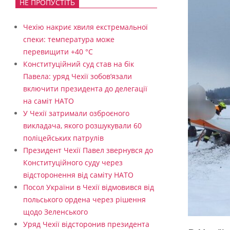
НЕ ПРОПУСТІТЬ
Чехію накриє хвиля екстремальної
спеки: температура може
перевищити +40 °C
Конституційний суд став на бік
Павела: уряд Чехії зобов’язали
включити президента до делегації
на саміт НАТО
У Чехії затримали озброєного
викладача, якого розшукували 60
поліцейських патрулів
Президент Чехії Павел звернувся до
Конституційного суду через
відсторонення від саміту НАТО
Посол України в Чехії відмовився від
польського ордена через рішення
щодо Зеленського
Уряд Чехії відсторонив президента