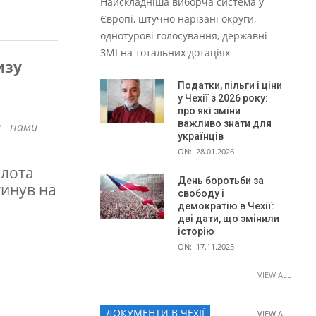
Найскладніша виборча система у
Європі, штучно нарізані округи,
однотурові голосування, державні
ЗМІ на тотальних дотаціях
изу
Податки, пільги і ціни
у Чехії з 2026 року:
про які зміни
важливо знати для
а нами
українців
ON:
28.01.2026
ілота
День боротьби за
гинув на
свободу і
демократію в Чехії:
дві дати, що змінили
історію
ON:
17.11.2025
VIEW ALL
ДОКУМЕНТИ В ЧЕХІЇ
VIEW ALL
VIEW ALL