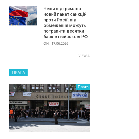
Чехія підтримала
новий пакет санкцій
проти Росії: під
обмеження можуть
потрапити десятки
банків і військові РФ
ON:
17.06.2026
VIEW ALL
ПРАГА
Прага