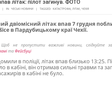
 впав літак: пілот загинув. ФОТО
IN:
ЧЕСЬКІ НОВИНИ
TAGGED:
КАТАСТРОФА
,
ЛІТАК
,
ЧЕХІЯ
ий двіомісний літак впав 7 грудня побл
šice в Пардубицькому краї Чехії.
! Щоб не пропустити важливі новини, слідкуйте з
рамі
та
Фейсбуці
омили в поліції, літак впав близько 13:25. П
ло в кабіні, він отримав сильні травми та за
асажирів в кабіні не було.