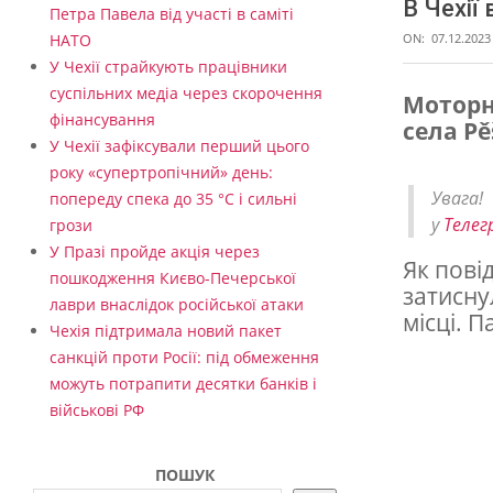
В Чехії
Петра Павела від участі в саміті
ON:
07.12.2023
НАТО
У Чехії страйкують працівники
суспільних медіа через скорочення
Моторн
фінансування
села Pě
В
У Чехії зафіксували перший цього
Ч
року «супертропічний» день:
Увага
попереду спека до 35 °C і сильні
е
у
Телег
грози
х
У Празі пройде акція через
Як повід
і
пошкодження Києво-Печерської
затисну
лаври внаслідок російської атаки
ї
місці. П
Чехія підтримала новий пакет
в
санкцій проти Росії: під обмеження
п
можуть потрапити десятки банків і
військові РФ
а
в
ПОШУК
л