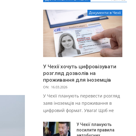
Документи в Чехії
У Чехії хочуть цифровізувати
розгляд дозволів на
проживання для іноземців
ON:
16.03.2026
У Чехії планують перевести розгляд
заяв іноземців на проживання в
цифровий формат. Увага! Щоб не
У Чехії планують
посилити правила
автобусних