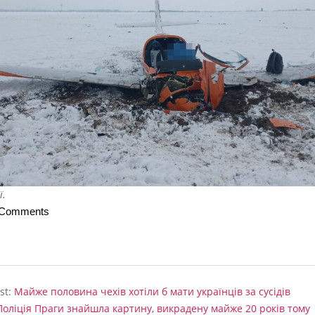
ї.
 Comments
st:
Майже половина чехів хотіли б мати українців за сусідів
Поліція Праги знайшла картину, викрадену майже 20 років тому