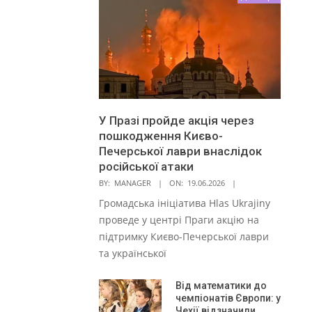
У Празі пройде акція через
пошкодження Києво-
Печерської лаври внаслідок
російської атаки
BY:
MANAGER
ON:
19.06.2026
Громадська ініціатива Hlas Ukrajiny
проведе у центрі Праги акцію на
підтримку Києво-Печерської лаври
та української
Від математики до
чемпіонатів Європи: у
Чехії відзначили