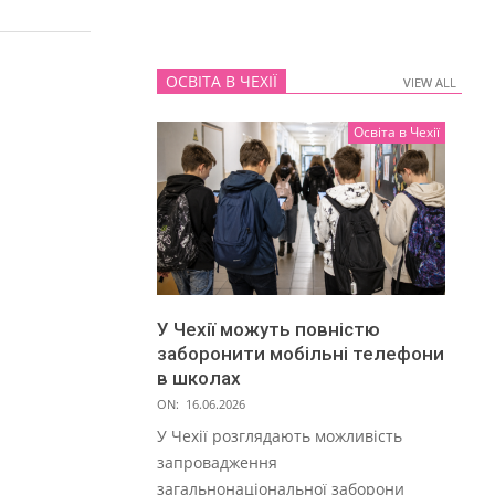
ОСВІТА В ЧЕХІЇ
VIEW ALL
VIEW ALL
Освіта в Чехії
У Чехії можуть повністю
заборонити мобільні телефони
в школах
ON:
16.06.2026
У Чехії розглядають можливість
запровадження
загальнонаціональної заборони