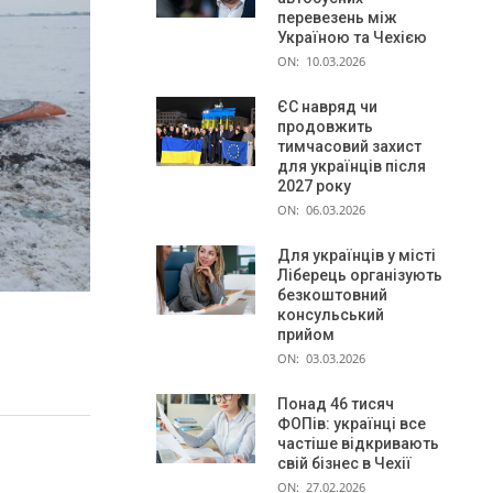
перевезень між
Україною та Чехією
ON:
10.03.2026
ЄС навряд чи
продовжить
тимчасовий захист
для українців після
2027 року
ON:
06.03.2026
Для українців у місті
Ліберець організують
безкоштовний
консульський
прийом
ON:
03.03.2026
Понад 46 тисяч
ФОПів: українці все
частіше відкривають
свій бізнес в Чехії
ON:
27.02.2026