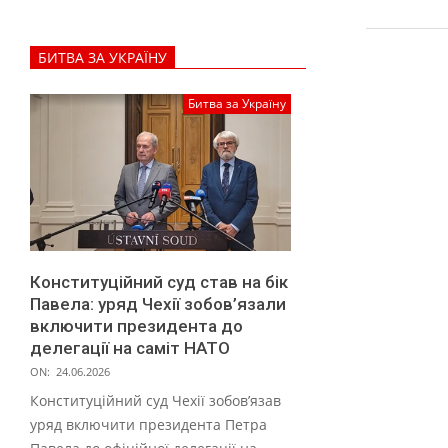
БИТВА ЗА УКРАЇНУ
Битва за Україну
Конституційний суд став на бік
Павела: уряд Чехії зобов’язали
включити президента до
делегації на саміт НАТО
ON:
24.06.2026
Конституційний суд Чехії зобов’язав
уряд включити президента Петра