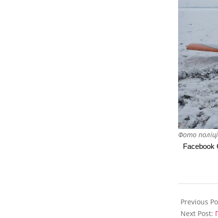
н
у
в
.
Ф
О
Т
О
Фото поліці
Facebook
2023-
12-
Previous Po
07
Next Post: