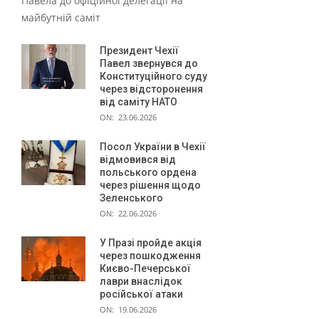
Павела до офіційної делегації на
майбутній саміт
Президент Чехії
Павел звернувся до
Конституційного суду
через відсторонення
від саміту НАТО
ON:
23.06.2026
Посол України в Чехії
відмовився від
польського ордена
через рішення щодо
Зеленського
ON:
22.06.2026
У Празі пройде акція
через пошкодження
Києво-Печерської
лаври внаслідок
російської атаки
ON:
19.06.2026