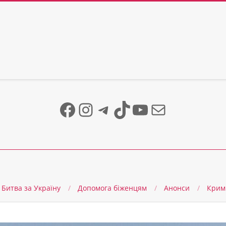
Facebook
Instagram
Telegram
TikTok
YouTube
Mail
Битва за Україну
Допомога біженцям
Анонси
Крим