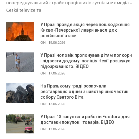
попереджувальний страйк працівників суспільних медіа –
Česká televize та
У Празі пройде акція через пошкодження
Києво-Печерської лаври внаслідок
російської атаки
ON:
19.06.2026
У Празі чоловік пропонував дітям попкорн
і підвезти додому: поліція Чехії розшукує
підозрюваного. ВІДЕО
ON:
17.06.2026
На Празькому граді розпочали
реставрацію однієї з найстаріших частин
собору Святого Віта
ON:
12.06.2026
У Празі 13 запустили роботів Foodora для
доставки покупок і товарів. ВІДЕО
ON:
12.06.2026