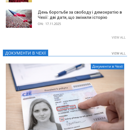
День боротьби за свободу і демократію в
Чехії: дві дати, що змінили історію
ON:
17.11.2025
VIEW ALL
ДОКУМЕНТИ В ЧЕХІЇ
VIEW ALL
VIEW ALL
Документи в Чехії