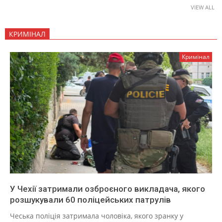
VIEW ALL
КРИМІНАЛ
Кримінал
У Чехії затримали озброєного викладача, якого
розшукували 60 поліцейських патрулів
Чеська поліція затримала чоловіка, якого зранку у