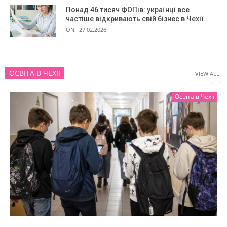
Понад 46 тисяч ФОПів: українці все
частіше відкривають свій бізнес в Чехії
ON:
27.02.2026
ОСВІТА В ЧЕХІЇ
VIEW ALL
VIEW ALL
Освіта в Чехії