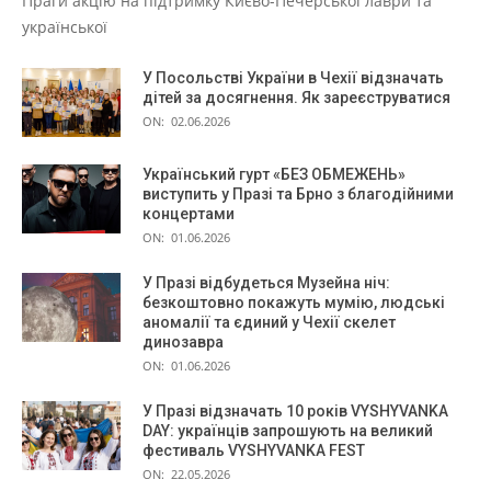
Праги акцію на підтримку Києво-Печерської лаври та
української
У Посольстві України в Чехії відзначать
дітей за досягнення. Як зареєструватися
ON:
02.06.2026
Український гурт «БЕЗ ОБМЕЖЕНЬ»
виступить у Празі та Брно з благодійними
концертами
ON:
01.06.2026
У Празі відбудеться Музейна ніч:
безкоштовно покажуть мумію, людські
аномалії та єдиний у Чехії скелет
динозавра
ON:
01.06.2026
У Празі відзначать 10 років VYSHYVANKA
DAY: українців запрошують на великий
фестиваль VYSHYVANKA FEST
ON:
22.05.2026