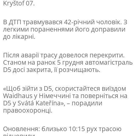
Kryštof 07.
е
л
В ДТП травмувався 42-річний чоловік. З
и
легкими пораненнями його доправили
к
до лікарні.
у
а
Після аварії трасу довелося перекрити.
Станом на ранок 5 грудня автомагістраль
в
D5 досі закрита, її розчищають.
а
р
«Щоб зійти з D5, скористайтеся виїздом
і
Waidhaus у Німеччині та поверніться на
ю
D5 у Svátá Kateřína», – порадили
правоохоронці.
п
е
Оновлення: близько 10:15 рух трасою
р