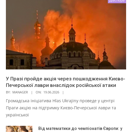
Діаспора
У Празі пройде акція через пошкодження Києво-
Печерської лаври внаслідок російської атаки
BY:
MANAGER
ON:
19.06.2026
Громадська ініціатива Hlas Ukrajiny проведе у центрі
Праги акцію на підтримку Києво-Печерської лаври та
української
Від математики до чемпіонатів Європи: у