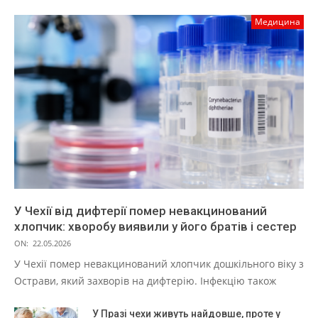
Медицина
У Чехії від дифтерії помер невакцинований
хлопчик: хворобу виявили у його братів і сестер
ON:
22.05.2026
У Чехії помер невакцинований хлопчик дошкільного віку з
Острави, який захворів на дифтерію. Інфекцію також
У Празі чехи живуть найдовше, проте у