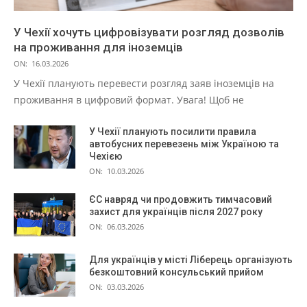
У Чехії хочуть цифровізувати розгляд дозволів
на проживання для іноземців
ON:
16.03.2026
У Чехії планують перевести розгляд заяв іноземців на
проживання в цифровий формат. Увага! Щоб не
У Чехії планують посилити правила
автобусних перевезень між Україною та
Чехією
ON:
10.03.2026
ЄС навряд чи продовжить тимчасовий
захист для українців після 2027 року
ON:
06.03.2026
Для українців у місті Ліберець організують
безкоштовний консульський прийом
ON:
03.03.2026