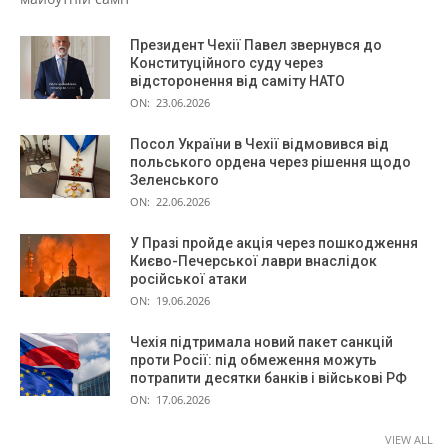
Президент Чехії Павел звернувся до
Конституційного суду через
відсторонення від саміту НАТО
ON:
23.06.2026
Посол України в Чехії відмовився від
польського ордена через рішення щодо
Зеленського
ON:
22.06.2026
У Празі пройде акція через пошкодження
Києво-Печерської лаври внаслідок
російської атаки
ON:
19.06.2026
Чехія підтримала новий пакет санкцій
проти Росії: під обмеження можуть
потрапити десятки банків і військові РФ
ON:
17.06.2026
VIEW ALL