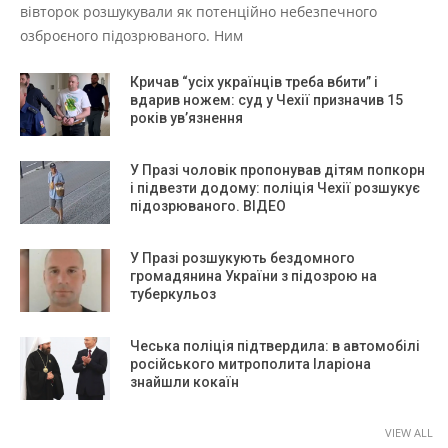
вівторок розшукували як потенційно небезпечного
озброєного підозрюваного. Ним
Кричав “усіх українців треба вбити” і
вдарив ножем: суд у Чехії призначив 15
років ув’язнення
У Празі чоловік пропонував дітям попкорн
і підвезти додому: поліція Чехії розшукує
підозрюваного. ВІДЕО
У Празі розшукують бездомного
громадянина України з підозрою на
туберкульоз
Чеська поліція підтвердила: в автомобілі
російського митрополита Іларіона
знайшли кокаїн
VIEW ALL