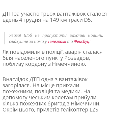
ДТП за участю трьох вантажівок сталося
вдень 4 грудня на 149 км траси D5.
В
Ч
Увага! Щоб не пропустити важливі новини,
е
слідкуйте за нами у
Телеграмі
та
Фейсбуці
х
Як повідомили в поліції, аварія сталася
і
біля населеного пункту Розвадов,
ї
поблизу кордону з Німеччиною.
ч
е
Внаслідок ДТП одна з вантажівок
р
загорілася. На місце приїхали
пожежники, поліція та медики. На
е
допомогу чеським колегам прибули
з
кілька пожежних бригад з Німеччини.
в
Окрім цього, прилетів гелікоптер LZS