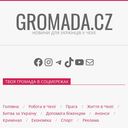
Skip
GROMADA.CZ
to
content
НОВИНИ ДЛЯ УКРАЇНЦІВ У ЧЕХІЇ
Facebook
Instagram
Telegram
TikTok
YouTube
Mail
ТВОЯ ГРОМАДА В СОЦМЕРЕЖАХ
Головна
Робота в Чехії
Прага
Життя в Чеxії
Битва за Україну
Допомога біженцям
Анонси
Кримінал
Економіка
Спорт
Реклама