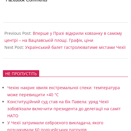
2023-
12-
Previous Post:
Вперше у Празі відкрили ковзанку в самому
05
центрі – на Вацлавській площі. Графік, ціни
Next Post:
Український балет гастролюватиме містами Чехії
НЕ ПРОПУСТІТЬ
Чехію накриє хвиля екстремальної спеки: температура
може перевищити +40 °C
Конституційний суд став на бік Павела: уряд Чехії
зобов’язали включити президента до делегації на саміт
НАТО
У Чехії затримали озброєного викладача, якого
розшукували 60 поліцейських патрулів