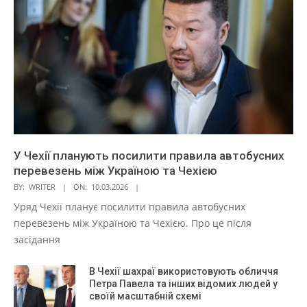
У Чехії планують посилити правила автобусних
перевезень між Україною та Чехією
BY:
WRITER
ON:
10.03.2026
Уряд Чехії планує посилити правила автобусних
перевезень між Україною та Чехією. Про це після
засідання
В Чехії шахраї використовують обличчя
Петра Павела та інших відомих людей у
своїй масштабній схемі