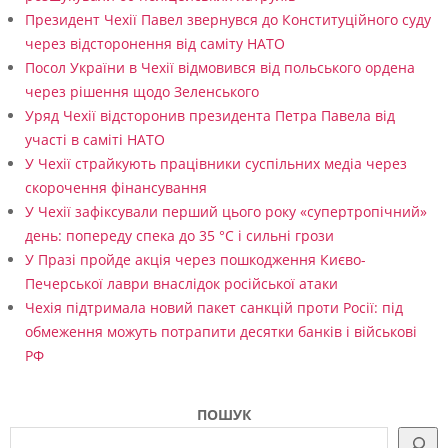
Президент Чехії Павел звернувся до Конституційного суду
через відсторонення від саміту НАТО
Посол України в Чехії відмовився від польського ордена
через рішення щодо Зеленського
Уряд Чехії відсторонив президента Петра Павела від
участі в саміті НАТО
У Чехії страйкують працівники суспільних медіа через
скорочення фінансування
У Чехії зафіксували перший цього року «супертропічний»
день: попереду спека до 35 °C і сильні грози
У Празі пройде акція через пошкодження Києво-
Печерської лаври внаслідок російської атаки
Чехія підтримала новий пакет санкцій проти Росії: під
обмеження можуть потрапити десятки банків і військові
РФ
ПОШУК