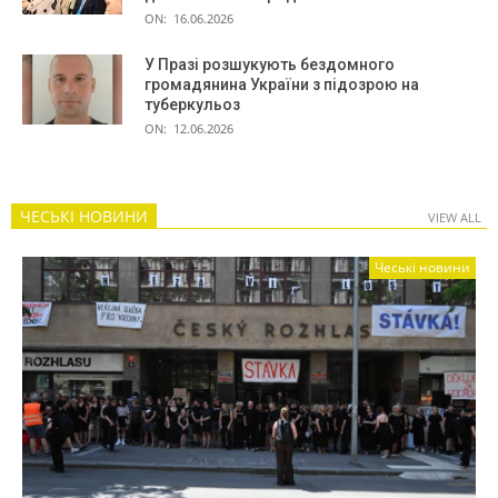
ON:
16.06.2026
У Празі розшукують бездомного
громадянина України з підозрою на
туберкульоз
ON:
12.06.2026
ЧЕСЬКІ НОВИНИ
VIEW ALL
Чеські новини