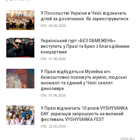
У Посольстві України в Чехії відзначать
дітей за досягнення. Як зареєструватися
ON:
02.06.2026
Український гурт «БЕЗ ОБМЕЖЕНЬ»
виступить у Празі та Брно з благодійними
концертами
ON:
01.06.2026
У Празі відбудеться Музейна ніч:
безкоштовно покажуть мумію, людські
аномалії та єдиний у Чехії скелет
динозавра
ON:
01.06.2026
У Празі відзначать 10 років VYSHYVANKA
DAY: українців запрошують на великий
фестиваль VYSHYVANKA FEST
ON:
22.05.2026
VIEW ALL