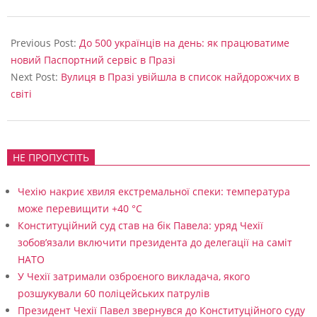
2023-
11-
Previous Post:
До 500 українців на день: як працюватиме
20
новий Паспортний сервіс в Празі
Next Post:
Вулиця в Празі увійшла в список найдорожчих в
світі
НЕ ПРОПУСТІТЬ
Чехію накриє хвиля екстремальної спеки: температура
може перевищити +40 °C
Конституційний суд став на бік Павела: уряд Чехії
зобов’язали включити президента до делегації на саміт
НАТО
У Чехії затримали озброєного викладача, якого
розшукували 60 поліцейських патрулів
Президент Чехії Павел звернувся до Конституційного суду