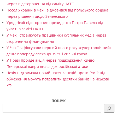
через відсторонення від саміту НАТО
Посол України в Чехії відмовився від польського ордена
через рішення щодо Зеленського
Уряд Чехії відсторонив президента Петра Павела від
участі в саміті НАТО
У Чехії страйкують працівники суспільних медіа через
скорочення фінансування
У Чехії зафіксували перший цього року «супертропічний»
день: попереду спека до 35 °C і сильні грози
У Празі пройде акція через пошкодження Києво-
Печерської лаври внаслідок російської атаки
Чехія підтримала новий пакет санкцій проти Росії: під
обмеження можуть потрапити десятки банків і військові
РФ
ПОШУК