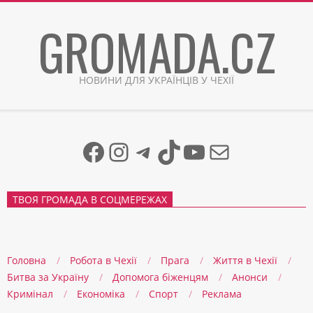
Skip
GROMADA.CZ
to
content
НОВИНИ ДЛЯ УКРАЇНЦІВ У ЧЕХІЇ
Facebook
Instagram
Telegram
TikTok
YouTube
Mail
ТВОЯ ГРОМАДА В СОЦМЕРЕЖАХ
Головна
Робота в Чехії
Прага
Життя в Чеxії
Битва за Україну
Допомога біженцям
Анонси
Кримінал
Економіка
Спорт
Реклама