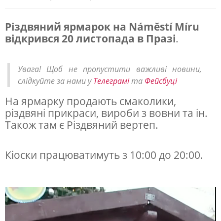
Різдвяний ярмарок на Náměstí Míru
відкрився 20 листопада в Празі
.
В
П
Увага! Щоб не пропустити важливі новини,
р
слідкуйте за нами у
Телеграмі
та
Фейсбуці
а
На ярмарку продають смаколики,
з
різдвяні прикраси, вироби з вовни та ін.
і
Також там є Різдвяний вертеп.
в
і
Кіоски працюватимуть з 10:00 до 20:00.
д
к
р
и