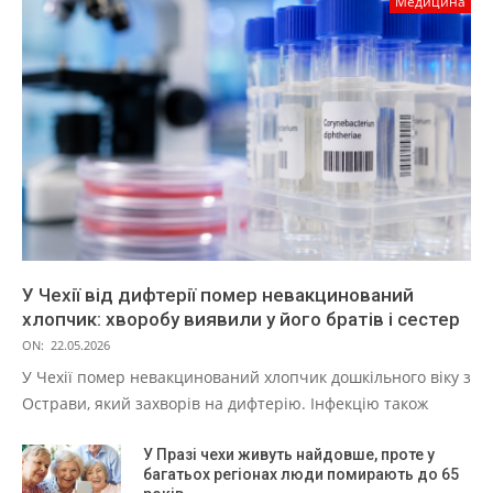
Медицина
У Чехії від дифтерії помер невакцинований
хлопчик: хворобу виявили у його братів і сестер
ON:
22.05.2026
У Чехії помер невакцинований хлопчик дошкільного віку з
Острави, який захворів на дифтерію. Інфекцію також
У Празі чехи живуть найдовше, проте у
багатьох регіонах люди помирають до 65