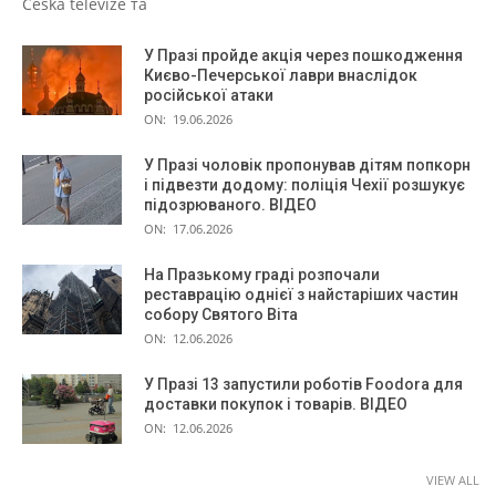
Česká televize та
У Празі пройде акція через пошкодження
Києво-Печерської лаври внаслідок
російської атаки
ON:
19.06.2026
У Празі чоловік пропонував дітям попкорн
і підвезти додому: поліція Чехії розшукує
підозрюваного. ВІДЕО
ON:
17.06.2026
На Празькому граді розпочали
реставрацію однієї з найстаріших частин
собору Святого Віта
ON:
12.06.2026
У Празі 13 запустили роботів Foodora для
доставки покупок і товарів. ВІДЕО
ON:
12.06.2026
VIEW ALL