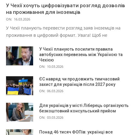
У Чехії хочуть цифровізувати розгляд дозволів
на проживання для іноземців
ON:
16.03.2026
У Чехії планують перевести розгляд заяв іноземців на
проживання в цифровий формат. Увага! Щоб не
У Чехії планують посилити правила
автобусних перевезень між Україною та
Чехією
ON:
10.03.2026
ЄС навряд чи продовжить тимчасовий
захист для українців після 2027 року
ON:
06.03.2026
Для українців у місті Ліберець організують
безкоштовний консульський прийом
ON:
03.03.2026
Понад 46 тисяч ФОПів: українці все