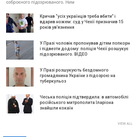
озброєного підозрюваного. Ним
Кричав “усіх українців треба вбити” і
вдарив ножем: суд у Чехії призначив 15
років ув’язнення
У Празі чоловік пропонував дітям попкорн
і підвезти додому: поліція Чехії розшукує
підозрюваного. ВІДЕО
У Празі розшукують бездомного
громадянина України з підозрою на
туберкульоз
Чеська поліція підтвердила: в автомобілі
російського митрополита Іларіона
знайшли кокаїн
VIEW ALL