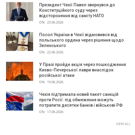
Президент Чехії Павел звернувся до
Конституційного суду через
відсторонення від саміту НАТО
ON:
23.06.2026
Посол України в Чехії відмовився від
польського ордена через рішення щодо
Зеленського
ON:
22.06.2026
У Празі пройде акція через пошкодження
Києво-Печерської лаври внаслідок
російської атаки
ON:
19.06.2026
Чехія підтримала новий пакет санкцій
проти Росії: під обмеження можуть
потрапити десятки банків і військові РФ
ON:
17.06.2026
VIEW ALL