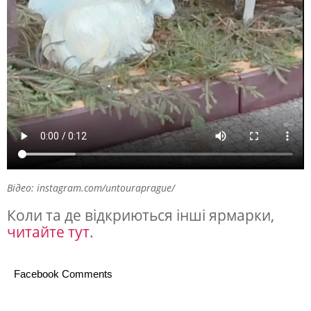
я
н
и
й
я
р
м
а
р
Відео: instagram.com/untouraprague/
о
Коли та де відкриються інші ярмарки,
читайте тут
.
к
.
Facebook Comments
В
І