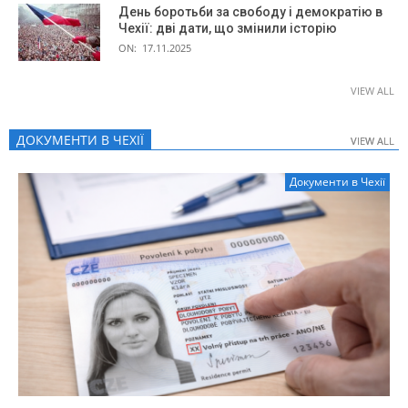
День боротьби за свободу і демократію в
Чехії: дві дати, що змінили історію
ON:
17.11.2025
VIEW ALL
ДОКУМЕНТИ В ЧЕХІЇ
VIEW ALL
VIEW ALL
Документи в Чехії