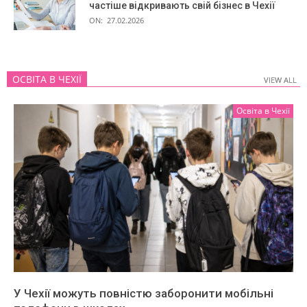
частіше відкривають свій бізнес в Чехії
ON:
27.02.2026
ОСВІТА В ЧЕХІЇ
VIEW ALL
VIEW ALL
Освіта в Чехії
У Чехії можуть повністю заборонити мобільні