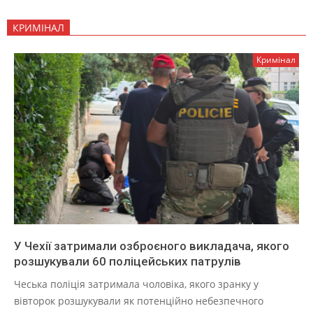
КРИМІНАЛ
Кримінал
У Чехії затримали озброєного викладача, якого
розшукували 60 поліцейських патрулів
Чеська поліція затримала чоловіка, якого зранку у
вівторок розшукували як потенційно небезпечного