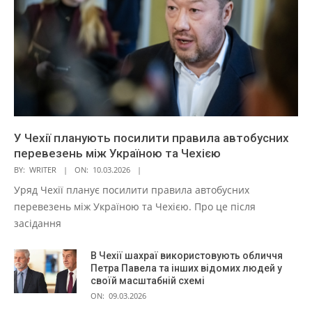
У Чехії планують посилити правила автобусних
перевезень між Україною та Чехією
BY:
WRITER
ON:
10.03.2026
Уряд Чехії планує посилити правила автобусних
перевезень між Україною та Чехією. Про це після
засідання
В Чехії шахраї використовують обличчя
Петра Павела та інших відомих людей у
своїй масштабній схемі
ON:
09.03.2026