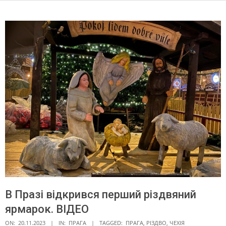
В Празі відкрився перший різдвяний
ярмарок. ВІДЕО
ON:
20.11.2023
IN:
ПРАГА
TAGGED:
ПРАГА
,
РІЗДВО
,
ЧЕХІЯ