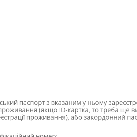
нський паспорт з вказаним у ньому зареєст
проживання (якщо ID-картка, то треба ще в
еєстрації проживання), або закордонний па
ифікаційний номер;