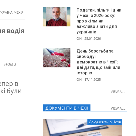
Податки, пільги і ціни
УКРАЇНА
,
ЧЕХІЯ
у Чехії з 2026 року:
про які зміни
важливо знати для
я водія
українців
ON:
28.01.2026
День боротьби за
свободу і
демократію в Чехії:
а нами
дві дати, що змінили
історію
ON:
17.11.2025
епер в
кі були
VIEW ALL
ДОКУМЕНТИ В ЧЕХІЇ
VIEW ALL
VIEW ALL
Документи в Чехії