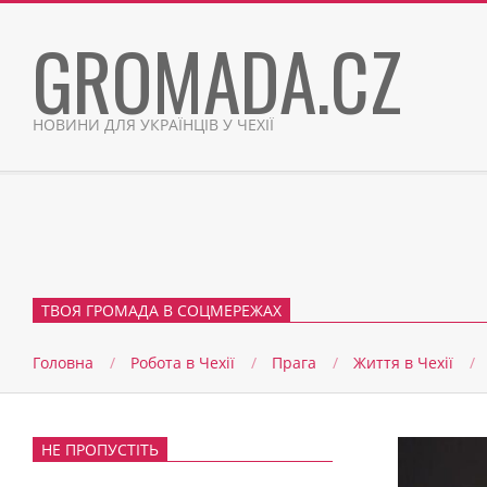
Skip
GROMADA.CZ
to
content
НОВИНИ ДЛЯ УКРАЇНЦІВ У ЧЕХІЇ
ТВОЯ ГРОМАДА В СОЦМЕРЕЖАХ
Головна
Робота в Чехії
Прага
Життя в Чеxії
НЕ ПРОПУСТІТЬ