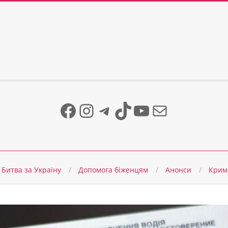
Facebook
Instagram
Telegram
TikTok
YouTube
Mail
Битва за Україну
Допомога біженцям
Анонси
Крим