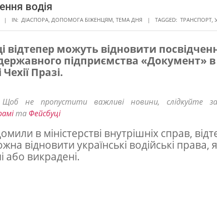
ення водія
IN:
ДІАСПОРА
,
ДОПОМОГА БІЖЕНЦЯМ
,
ТЕМА ДНЯ
TAGGED:
ТРАНСПОРТ
,
ці відтепер можуть відновити посвідченн
і державного підприємства «Документ» в
 Чехії Празі.
! Щоб не пропустити важливі новини, слідкуйте з
рамі
та
Фейсбуці
домили в міністерстві внутрішніх справ, відт
ожна відновити українські водійські права, я
і або викрадені.