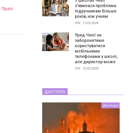
У школах Чехії
з’явилася проблема:
 Празі.
підручникам більше
років, ніж учням
ON:
13.03.2026
Уряд Чехії не
заборонятиме
користуватися
мобільними
телефонами у школі,
але директор може
ON:
10.03.2026
ДІАСПОРА
Діаспора