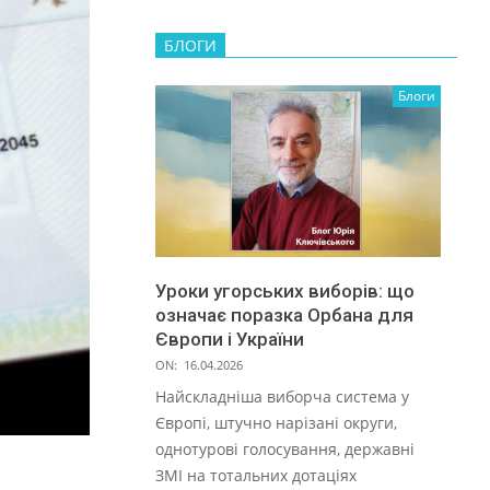
БЛОГИ
Блоги
Уроки угорських виборів: що
означає поразка Орбана для
Європи і України
ON:
16.04.2026
Найскладніша виборча система у
Європі, штучно нарізані округи,
однотурові голосування, державні
ЗМІ на тотальних дотаціях