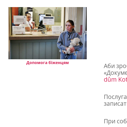
е
п
е
р
м
о
ж
н
Допомога біженцям
Аби зро
«Докуме
а
dům Ko
в
і
Послуга
д
записат
н
о
При соб