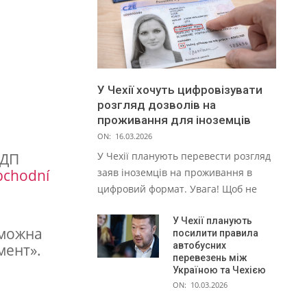
У Чехії хочуть цифровізувати
розгляд дозволів на
проживання для іноземців
ON:
16.03.2026
 ДП
У Чехії планують перевести розгляд
chodní
заяв іноземців на проживання в
цифровий формат. Увага! Щоб не
У Чехії планують
 можна
посилити правила
автобусних
мент».
перевезень між
Україною та Чехією
ON:
10.03.2026