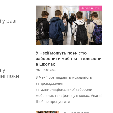
Освіта в Чехії
 у разі
У Чехії можуть повністю
заборонити мобільні телефони
в школах
 у
ON:
16.06.2026
ині поки
У Чехії розглядають можливість
запровадження
загальнонаціональної заборони
мобільних телефонів у школах. Увага!
Щоб не пропустити