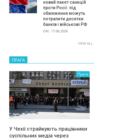
новий пакет санкцій
проти Росії: під
обмеження можуть
потрапити десятки
банків і військові РФ
ON:
17.06.2026
VIEW ALL
ПРАГА
Прага
У Чехії страйкують працівники
суспільних медіа через