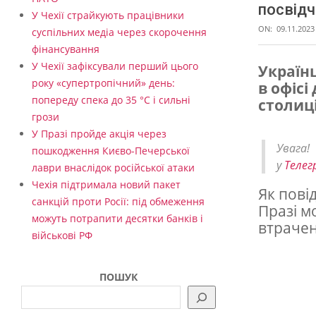
посвідч
У Чехії страйкують працівники
ON:
09.11.2023
суспільних медіа через скорочення
фінансування
У Чехії зафіксували перший цього
Україн
року «супертропічний» день:
в офіс
В
попереду спека до 35 °C і сильні
столиці
П
грози
р
У Празі пройде акція через
Увага
пошкодження Києво-Печерської
а
у
Телег
лаври внаслідок російської атаки
з
Чехія підтримала новий пакет
Як пові
і
санкцій проти Росії: під обмеження
Празі м
можуть потрапити десятки банків і
в
втрачен
військові РФ
і
д
ПОШУК
т