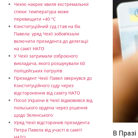
Чехію накриє хвиля екстремальної
спеки: температура може
перевищити +40 °C
Конституційний суд став на бік
Павела: уряд Чехії зобов’язали
включити президента до делегації
на саміт НАТО
У Чехії затримали озброєного
викладача, якого розшукували 60
поліцейських патрулів
Президент Чехії Павел звернувся до
Конституційного суду через
відсторонення від саміту НАТО
Посол України в Чехії відмовився від
польського ордена через рішення
щодо Зеленського
Уряд Чехії відсторонив президента
Петра Павела від участі в саміті
В Празі
НАТО