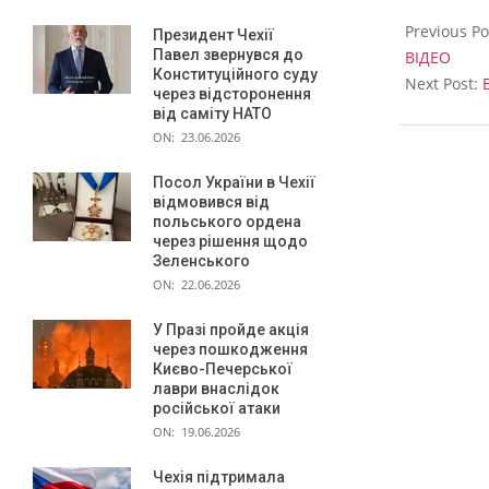
і
2023-
11-
я
Previous Po
Президент Чехії
09
Павел звернувся до
ВІДЕО
Конституційного суду
Next Post:
через відсторонення
від саміту НАТО
ON:
23.06.2026
Посол України в Чехії
відмовився від
польського ордена
через рішення щодо
Зеленського
ON:
22.06.2026
У Празі пройде акція
через пошкодження
Києво-Печерської
лаври внаслідок
російської атаки
ON:
19.06.2026
Чехія підтримала