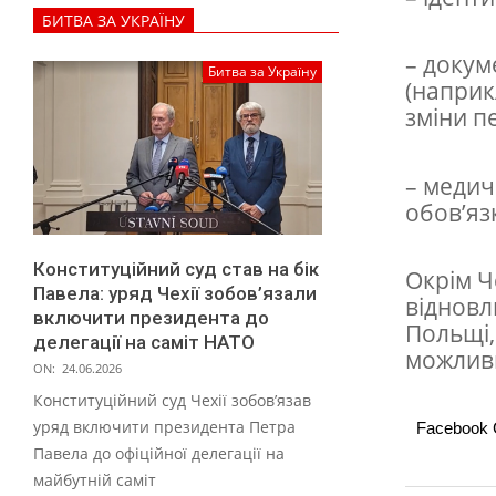
п
БИТВА ЗА УКРАЇНУ
о
– докум
с
Битва за Україну
(наприк
в
зміни п
і
д
– медич
обов’яз
ч
е
Конституційний суд став на бік
Окрім Че
н
Павела: уряд Чехії зобов’язали
відновл
н
включити президента до
Польщі,
делегації на саміт НАТО
я
можливи
ON:
24.06.2026
в
Конституційний суд Чехії зобов’язав
о
уряд включити президента Петра
Facebook
Павела до офіційної делегації на
д
майбутній саміт