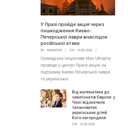
У Празі пройде акція через
пошкодження Києво-
Печерської лаври внаслідок
російської атаки
BY:
MANAGER
ON:
19.06.2026
Громадська ініціатива Hlas Ukrajiny
проведе у центрі Праги акцію на
підтримку Києво-Печерської лаври
та української
Від математики до
чемпіонатів Європи: у
Чехії відзначили
талановитих
українських дітей.
Кого нагородили
ON:
16.06.2026