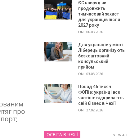
ЄС навряд чи
продовжить
тимчасовий захист
для українців після
2027 року
ON:
06.03.2026
Для українців у місті
Ліберець організують
безкоштовний
консульський
прийом
ON:
03.03.2026
Понад 46 тисяч
ФОПів: українці все
частіше відкривають
рованим
свій бізнес в Чехії
итяг про
ON:
27.02.2026
спорт;
ОСВІТА В ЧЕХІЇ
VIEW ALL
VIEW ALL