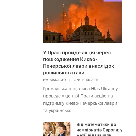
У Празі пройде акція через
пошкодження Києво-
Печерської лаври внаслідок
російської атаки
BY:
MANAGER
ON:
19.06.2026
Громадська ініціатива Hlas Ukrajiny
проведе у центрі Праги акцію на
підтримку Києво-Печерської лаври
та української
Від математики до
чемпіонатів Європи: у
Чехії відзначили