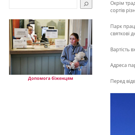
і
Окрім тра
сортів різ
д
н
Парк працю
і
святкові дн
:
Вартість в
в
Ч
Адреса па
е
х
Допомога біженцям
Перед від
і
ї
в
і
д