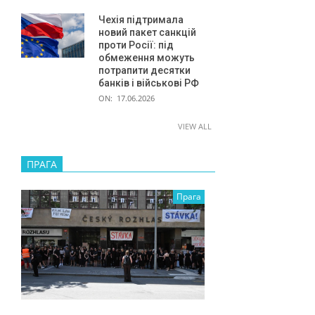
Чехія підтримала
новий пакет санкцій
проти Росії: під
обмеження можуть
потрапити десятки
банків і військові РФ
ON:
17.06.2026
VIEW ALL
ПРАГА
Прага