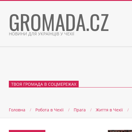
Skip
GROMADA.CZ
to
content
НОВИНИ ДЛЯ УКРАЇНЦІВ У ЧЕХІЇ
ТВОЯ ГРОМАДА В СОЦМЕРЕЖАХ
Головна
Робота в Чехії
Прага
Життя в Чеxії