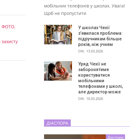
мобільних телефонів у школах. Увага!
Щоб не пропустити
. ФОТО,
У школах Чехії
з’явилася проблема:
підручникам більше
 захисту
років, ніж учням
ON:
13.03.2026
Уряд Чехії не
заборонятиме
користуватися
мобільними
телефонами у школі,
але директор може
ON:
10.03.2026
ДІАСПОРА
Діаспора