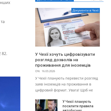
інших
Документи в Чехії
 та
2 82.
У Чехії хочуть цифровізувати
розгляд дозволів на
проживання для іноземців
ON:
16.03.2026
У Чехії планують перевести розгляд
заяв іноземців на проживання в
цифровий формат. Увага! Щоб не
У Чехії планують
посилити правила
автобусних