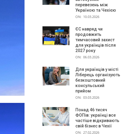
перевезень між
Україною та Чехією
ON:
10.03.2026
ЄС навряд чи
продовжить
тимчасовий захист
для українців після
2027 року
ON:
06.03.2026
Для українців у місті
Ліберець організують
безкоштовний
консульський
прийом
ON:
03.03.2026
Понад 46 тисяч
ФОПів: українці все
частіше відкривають
свій бізнес в Чехії
ON:
27.02.2026