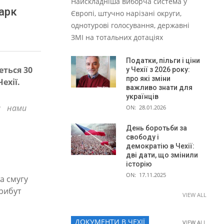
Найскладніша виборча система у
парк
Європі, штучно нарізані округи,
однотурові голосування, державні
ЗМІ на тотальних дотаціях
Податки, пільги і ціни
еться 30
у Чехії з 2026 року:
про які зміни
ехії.
важливо знати для
українців
а нами
ON:
28.01.2026
День боротьби за
свободу і
демократію в Чехії:
дві дати, що змінили
історію
ON:
17.11.2025
а смугу
трибут
VIEW ALL
ДОКУМЕНТИ В ЧЕХІЇ
VIEW ALL
VIEW ALL