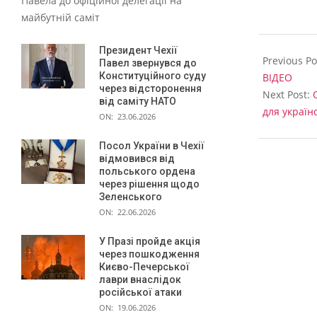
Павела до офіційної делегації на
а
майбутній саміт
г
2023-
Президент Чехії
09-
Previous Po
Павел звернувся до
29
Конституційного суду
ВІДЕО
через відсторонення
Next Post:
від саміту НАТО
для україн
ON:
23.06.2026
Посол України в Чехії
відмовився від
польського ордена
через рішення щодо
Зеленського
ON:
22.06.2026
У Празі пройде акція
через пошкодження
Києво-Печерської
лаври внаслідок
російської атаки
ON:
19.06.2026