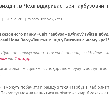
 вихідні: в Чехії відкривається гарбузовий 
IN:
АНОНСИ
TAGGED:
РОЗВАГИ
,
ЧЕХІЯ
 сезонного парку «Світ гарбуза» (Dýňový svět) відбуд
 селі Нова Вес-у-Лештини, що у Височинському краї Ч
! Щоб не пропустити важливі новини, слідкуйте з
рамі
та
Фейсбуці
рганізовані місцевим господарством, будуть доступні до
.
і зможуть побачити піраміду з тисяч гарбузів, лабіринт т
 Також тут можна навчитися вирізати «ліхтар Джека» – а