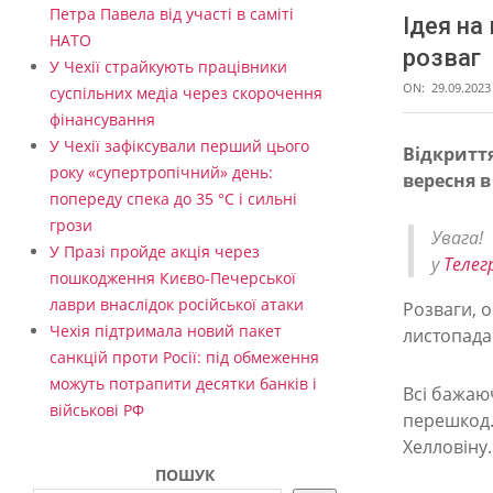
Петра Павела від участі в саміті
Ідея на
НАТО
розваг
У Чехії страйкують працівники
ON:
29.09.2023
суспільних медіа через скорочення
фінансування
У Чехії зафіксували перший цього
Відкриття
року «супертропічний» день:
вересня в
І
попереду спека до 35 °C і сильні
д
грози
Увага
е
У Празі пройде акція через
у
Телег
пошкодження Києво-Печерської
я
лаври внаслідок російської атаки
Розваги, о
н
Чехія підтримала новий пакет
листопада
а
санкцій проти Росії: під обмеження
можуть потрапити десятки банків і
в
Всі бажаюч
військові РФ
перешкод.
и
Хелловіну.
х
ПОШУК