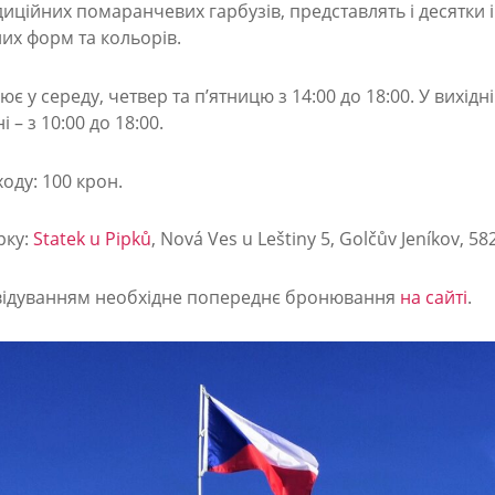
диційних помаранчевих гарбузів, представлять і десятки 
них форм та кольорів.
є у середу, четвер та п’ятницю з 14:00 до 18:00. У вихідні
і – з 10:00 до 18:00.
ходу: 100 крон.
рку:
Statek u Pipků
, Nová Ves u Leštiny 5, Golčův Jeníkov, 58
відуванням необхідне попереднє бронювання
на сайті
.