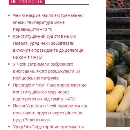
НЕ ПРОПУСТІТЬ
Чехію накриє хвиля екстремальної
спеки: температура може
перевищити +40 °C
Конституційний суд став на бік
Павела: уряд Чехії зобов’язали
включити президента до делегації
на саміт НАТО
У Чехії затримали озброєного
викладача, якого розшукували 60
поліцейських патрулів
Президент Чехії Павел звернувся до
Конституційного суду через
відсторонення від саміту НАТО
Посол України в Чехії відмовився від
польського ордена через рішення
щодо Зеленського
Уряд Чехії відсторонив президента