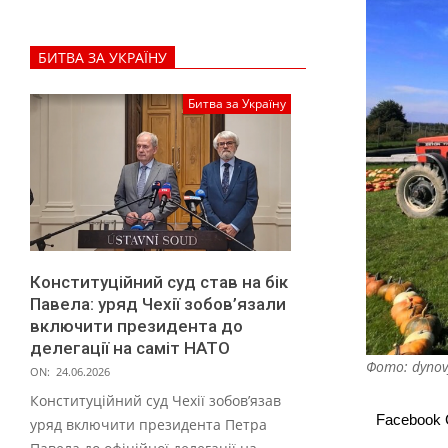
у
з
БИТВА ЗА УКРАЇНУ
о
в
Битва за Україну
и
й
п
а
р
Конституційний суд став на бік
к
Павела: уряд Чехії зобов’язали
р
включити президента до
делегації на саміт НАТО
о
Фото: dynov
ON:
24.06.2026
з
Конституційний суд Чехії зобов’язав
в
Facebook
уряд включити президента Петра