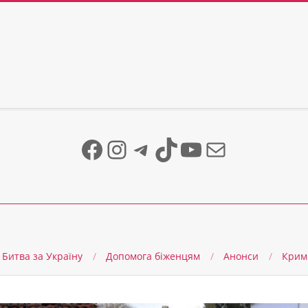
Facebook
Instagram
Telegram
TikTok
YouTube
Mail
Битва за Україну
Допомога біженцям
Анонси
Крим