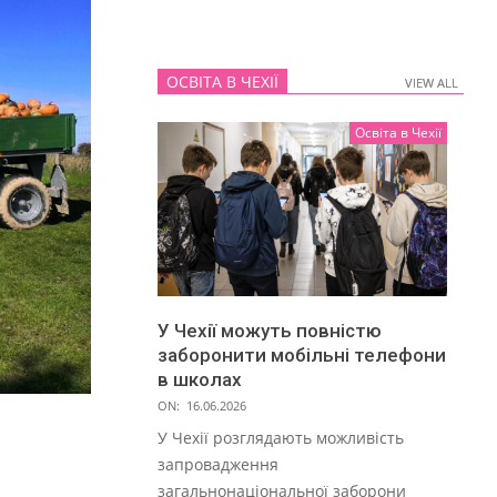
ОСВІТА В ЧЕХІЇ
VIEW ALL
VIEW ALL
Освіта в Чехії
У Чехії можуть повністю
заборонити мобільні телефони
в школах
ON:
16.06.2026
У Чехії розглядають можливість
запровадження
загальнонаціональної заборони