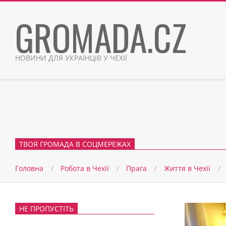
Skip
GROMADA.CZ
to
content
НОВИНИ ДЛЯ УКРАЇНЦІВ У ЧЕХІЇ
ТВОЯ ГРОМАДА В СОЦМЕРЕЖАХ
Головна
Робота в Чехії
Прага
Життя в Чеxії
НЕ ПРОПУСТІТЬ