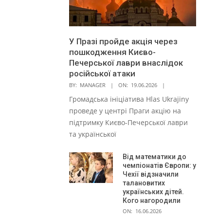
У Празі пройде акція через
пошкодження Києво-
Печерської лаври внаслідок
російської атаки
BY:
MANAGER
ON:
19.06.2026
Громадська ініціатива Hlas Ukrajiny
проведе у центрі Праги акцію на
підтримку Києво-Печерської лаври
та української
Від математики до
чемпіонатів Європи: у
Чехії відзначили
талановитих
українських дітей.
Кого нагородили
ON:
16.06.2026