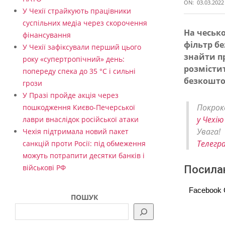
ON:
03.03.2022
У Чехії страйкують працівники
суспільних медіа через скорочення
На чесько
фінансування
фільтр б
Г
У Чехії зафіксували перший цього
знайти про
року «супертропічний» день:
о
розмістит
попереду спека до 35 °C і сильні
т
безкошто
грози
е
У Празі пройде акція через
Покрок
пошкодження Києво-Печерської
л
у Чехію
лаври внаслідок російської атаки
і
Увага!
Чехія підтримала новий пакет
в
Телегр
санкцій проти Росії: під обмеження
можуть потрапити десятки банків і
Ч
військові РФ
Посилан
е
х
Facebook
ПОШУК
і
ї