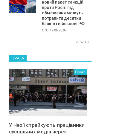
новий пакет санкцій
проти Росії: під
обмеження можуть
потрапити десятки
банків і військові РФ
ON:
17.06.2026
VIEW ALL
ПРАГА
Прага
У Чехії страйкують працівники
суспільних медіа через