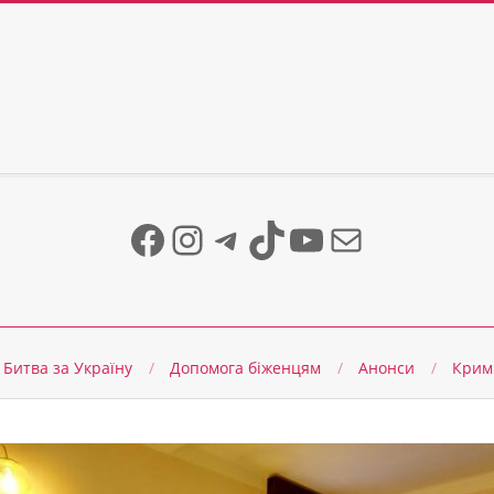
Facebook
Instagram
Telegram
TikTok
YouTube
Mail
Битва за Україну
Допомога біженцям
Анонси
Крим