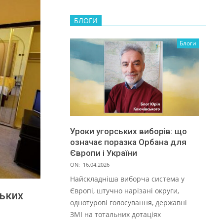
БЛОГИ
Блоги
Уроки угорських виборів: що
означає поразка Орбана для
Європи і України
ON:
16.04.2026
Найскладніша виборча система у
Європі, штучно нарізані округи,
ських
однотурові голосування, державні
ЗМІ на тотальних дотаціях