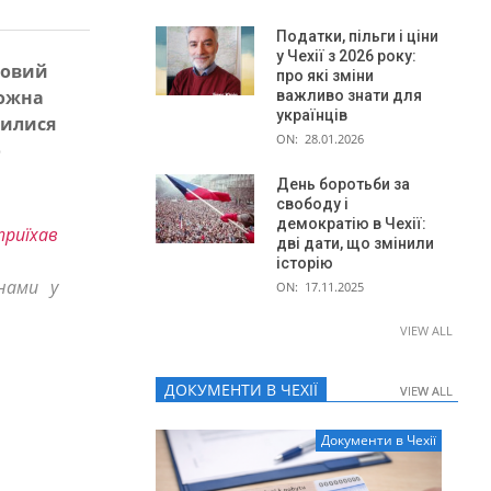
Податки, пільги і ціни
у Чехії з 2026 року:
ковий
про які зміни
можна
важливо знати для
українців
осилися
ON:
28.01.2026
о
День боротьби за
свободу і
демократію в Чехії:
приїхав
дві дати, що змінили
історію
нами у
ON:
17.11.2025
VIEW ALL
ДОКУМЕНТИ В ЧЕХІЇ
VIEW ALL
VIEW ALL
Документи в Чехії