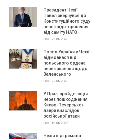
в
Президент Чехії
Павел звернувся до
Конституційного суду
через відсторонення
від саміту НАТО
ON:
23.06.2026
Посол України в Чехії
відмовився від
польського ордена
через рішення щодо
Зеленського
ON:
22.06.2026
У Празі пройде акція
через пошкодження
Києво-Печерської
лаври внаслідок
російської атаки
ON:
19.06.2026
Чехія підтримала