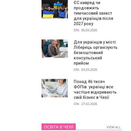
ЄС навряд чи
продовжить
тимчасовий захист
для українців після
2027 року
ON:
06.03.2026
Для українців у місті
Ліберець організують
безкоштовний
консульський
прийом
ON:
03.03.2026
Понад 46 тисяч
ФОПів: українці все
частіше відкривають
свій бізнес в Чехії
ON:
27.02.2026
ОСВІТА В ЧЕХІЇ
VIEW ALL
VIEW ALL