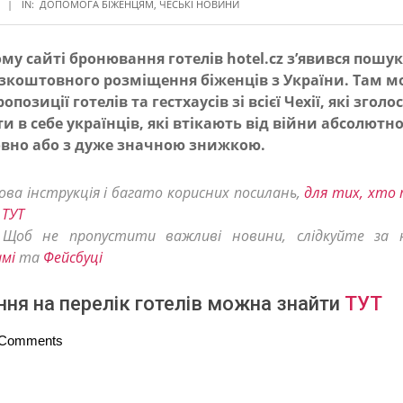
IN:
ДОПОМОГА БІЖЕНЦЯМ
,
ЧЕСЬКІ НОВИНИ
му сайті бронювання готелів hotel.cz з’явився пошу
езкоштовного розміщення біженців з України. Там 
позиції готелів та гестхаусів зі всієї Чехії, які згол
и в себе українців, які втікають від війни абсолютн
вно або з дуже значною знижкою.
ова інструкція і багато корисних посилань,
для тих, хто 
 ТУТ
 Щоб не пропустити важливі новини, слідкуйте за 
амі
та
Фейсбуці
ня на перелік готелів можна знайти
ТУТ
 Comments