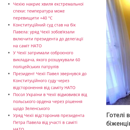
Чехію накриє хвиля екстремальної
спеки: температура може
перевищити +40 °C
Конституційний суд став на бік
Павела: уряд Чехії зобов’язали
включити президента до делегації
на саміт НАТО
У Чехії затримали озброєного
викладача, якого розшукували 60
поліцейських патрулів
Президент Чехії Павел звернувся до
Конституційного суду через
відсторонення від саміту НАТО
Посол України в Чехії відмовився від
польського ордена через рішення
щодо Зеленського
Готелі 
Уряд Чехії відсторонив президента
Петра Павела від участі в саміті
біженці
НАТО