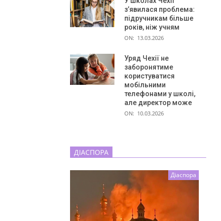
У школах Чехії
з’явилася проблема:
підручникам більше
років, ніж учням
ON:
13.03.2026
Уряд Чехії не
заборонятиме
користуватися
мобільними
телефонами у школі,
але директор може
ON:
10.03.2026
ДІАСПОРА
Діаспора