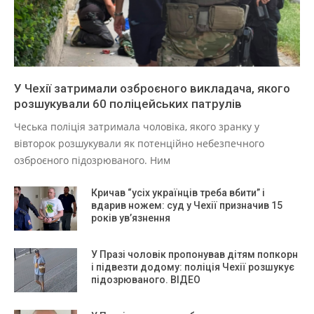
У Чехії затримали озброєного викладача, якого
розшукували 60 поліцейських патрулів
Чеська поліція затримала чоловіка, якого зранку у
вівторок розшукували як потенційно небезпечного
озброєного підозрюваного. Ним
Кричав “усіх українців треба вбити” і
вдарив ножем: суд у Чехії призначив 15
років ув’язнення
У Празі чоловік пропонував дітям попкорн
і підвезти додому: поліція Чехії розшукує
підозрюваного. ВІДЕО