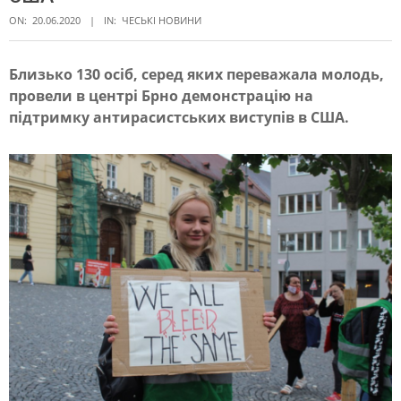
ON:
20.06.2020
IN:
ЧЕСЬКІ НОВИНИ
Близько 130 осіб, серед яких переважала молодь,
провели в центрі Брно демонстрацію на
В
підтримку антирасистських виступів в США.
Б
р
н
о
п
р
о
й
ш
л