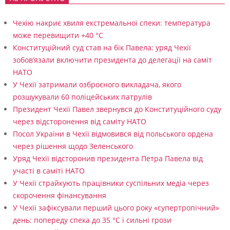
Чехію накриє хвиля екстремальної спеки: температура
може перевищити +40 °C
Конституційний суд став на бік Павела: уряд Чехії
зобов’язали включити президента до делегації на саміт
НАТО
У Чехії затримали озброєного викладача, якого
розшукували 60 поліцейських патрулів
Президент Чехії Павел звернувся до Конституційного суду
через відсторонення від саміту НАТО
Посол України в Чехії відмовився від польського ордена
через рішення щодо Зеленського
Уряд Чехії відсторонив президента Петра Павела від
участі в саміті НАТО
У Чехії страйкують працівники суспільних медіа через
скорочення фінансування
У Чехії зафіксували перший цього року «супертропічний»
день: попереду спека до 35 °C і сильні грози