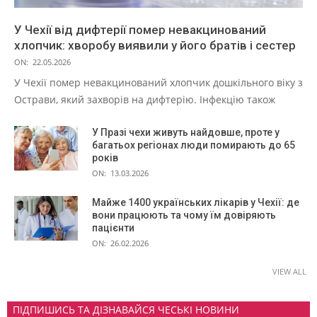
У Чехії від дифтерії помер невакцинований
хлопчик: хворобу виявили у його братів і сестер
ON:
22.05.2026
У Чехії помер невакцинований хлопчик дошкільного віку з
Острави, який захворів на дифтерію. Інфекцію також
У Празі чехи живуть найдовше, проте у
багатьох регіонах люди помирають до 65
років
ON:
13.03.2026
Майже 1400 українських лікарів у Чехії: де
вони працюють та чому їм довіряють
пацієнти
ON:
26.02.2026
VIEW ALL
ПІДПИШИСЬ ТА ДІЗНАВАЙСЯ ЧЕСЬКІ НОВИНИ