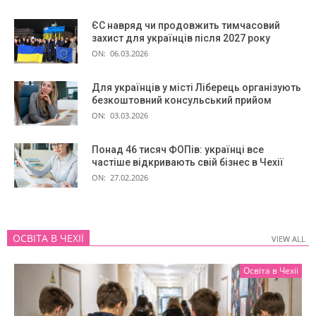
ЄС навряд чи продовжить тимчасовий
захист для українців після 2027 року
ON:
06.03.2026
Для українців у місті Ліберець організують
безкоштовний консульський прийом
ON:
03.03.2026
Понад 46 тисяч ФОПів: українці все
частіше відкривають свій бізнес в Чехії
ON:
27.02.2026
ОСВІТА В ЧЕХІЇ
VIEW ALL
VIEW ALL
Освіта в Чехії