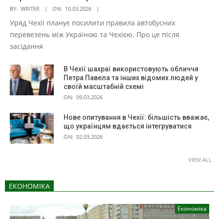
BY:
WRITER
ON:
10.03.2026
Уряд Чехії планує посилити правила автобусних
перевезень між Україною та Чехією. Про це після
засідання
В Чехії шахраї використовують обличчя
Петра Павела та інших відомих людей у
своїй масштабній схемі
ON:
09.03.2026
Нове опитування в Чехії: більшість вважає,
що українцям вдається інтегруватися
ON:
02.03.2026
VIEW ALL
ЕКОНОМІКА
Економіка