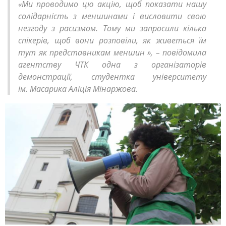
«Ми проводимо цю акцію, щоб показати нашу
а
солідарність з меншинами і висловити свою
п
незгоду з расизмом. Тому ми запросили кілька
і
спікерів, щоб вони розповіли, як живеться їм
тут як представникам меншин », – повідомила
д
агентству ЧТК одна з організаторів
т
демонстрації, студентка університету
р
ім. Масарика Аліція Мінаржова.
и
м
к
у
а
н
т
и