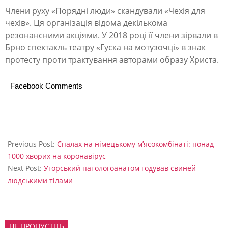
т
Члени руху «Порядні люди» скандували «Чехія для
у
чехів». Ця організація відома декількома
резонансними акціями. У 2018 році її члени зірвали в
п
Брно спектакль театру «Гуска на мотузочці» в знак
і
протесту проти трактування авторами образу Христа.
в
Facebook Comments
в
С
Ш
2020-
А
06-
Previous Post:
Спалах на німецькому м’ясокомбінаті: понад
20
1000 хворих на коронавірус
Next Post:
Угорський патологоанатом годував свиней
людськими тілами
НЕ ПРОПУСТІТЬ