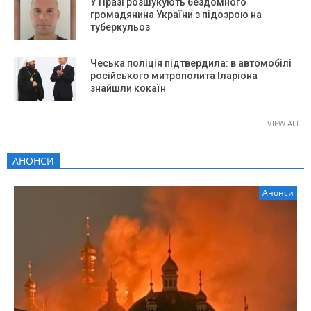
У Празі розшукують бездомного
громадянина України з підозрою на
туберкульоз
Чеська поліція підтвердила: в автомобілі
російського митрополита Іларіона
знайшли кокаїн
VIEW ALL
АНОНСИ
Анонси