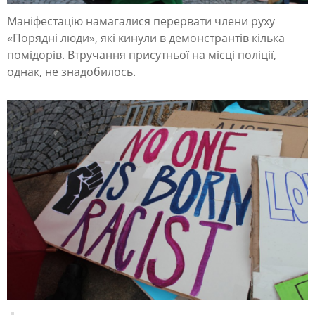
а
Маніфестацію намагалися перервати члени руху
д
«Порядні люди», які кинули в демонстрантів кілька
е
помідорів. Втручання присутньої на місці поліції,
однак, не знадобилось.
м
о
н
с
т
р
а
ц
і
я
н