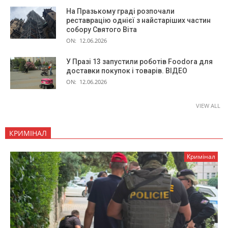
На Празькому граді розпочали
реставрацію однієї з найстаріших частин
собору Святого Віта
ON:
12.06.2026
У Празі 13 запустили роботів Foodora для
доставки покупок і товарів. ВІДЕО
ON:
12.06.2026
VIEW ALL
КРИМІНАЛ
Кримінал