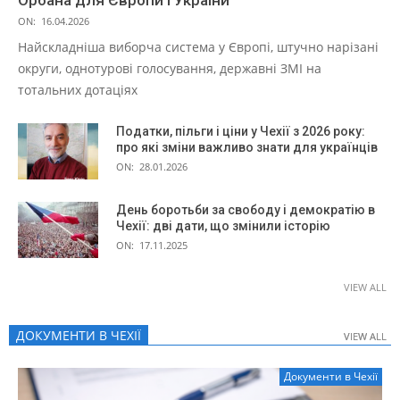
Орбана для Європи і України
ON:
16.04.2026
Найскладніша виборча система у Європі, штучно нарізані
округи, однотурові голосування, державні ЗМІ на
тотальних дотаціях
Податки, пільги і ціни у Чехії з 2026 року:
про які зміни важливо знати для українців
ON:
28.01.2026
День боротьби за свободу і демократію в
Чехії: дві дати, що змінили історію
ON:
17.11.2025
VIEW ALL
ДОКУМЕНТИ В ЧЕХІЇ
VIEW ALL
VIEW ALL
Документи в Чехії