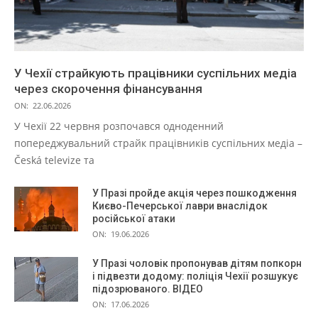
У Чехії страйкують працівники суспільних медіа
через скорочення фінансування
ON:
22.06.2026
У Чехії 22 червня розпочався одноденний
попереджувальний страйк працівників суспільних медіа –
Česká televize та
У Празі пройде акція через пошкодження
Києво-Печерської лаври внаслідок
російської атаки
ON:
19.06.2026
У Празі чоловік пропонував дітям попкорн
і підвезти додому: поліція Чехії розшукує
підозрюваного. ВІДЕО
ON:
17.06.2026