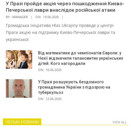
У Празі пройде акція через пошкодження Києво-
Печерської лаври внаслідок російської атаки
BY:
MANAGER
ON:
19.06.2026
Громадська ініціатива Hlas Ukrajiny проведе у центрі
Праги акцію на підтримку Києво-Печерської лаври та
української
Від математики до чемпіонатів Європи: у
Чехії відзначили талановитих українських
дітей. Кого нагородили
ON:
16.06.2026
У Празі розшукують бездомного
громадянина України з підозрою на
туберкульоз
ON:
12.06.2026
ЧЕСЬКІ НОВИНИ
VIEW ALL