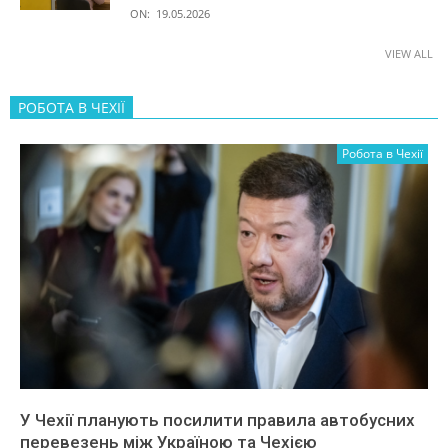
ON:
19.05.2026
VIEW ALL
РОБОТА В ЧЕХІЇ
Робота в Чехії
У Чехії планують посилити правила автобусних
перевезень між Україною та Чехією