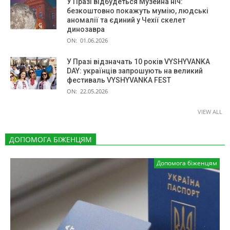
У Празі відбудеться Музейна ніч:
безкоштовно покажуть мумію, людські
аномалії та єдиний у Чехії скелет
динозавра
ON:
01.06.2026
У Празі відзначать 10 років VYSHYVANKA
DAY: українців запрошують на великий
фестиваль VYSHYVANKA FEST
ON:
22.05.2026
VIEW ALL
ДОПОМОГА БІЖЕНЦЯМ
Допомога біженцям