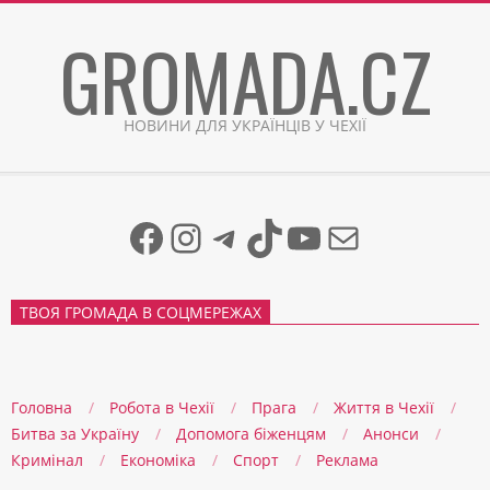
Skip
GROMADA.CZ
to
content
НОВИНИ ДЛЯ УКРАЇНЦІВ У ЧЕХІЇ
Facebook
Instagram
Telegram
TikTok
YouTube
Mail
ТВОЯ ГРОМАДА В СОЦМЕРЕЖАХ
Головна
Робота в Чехії
Прага
Життя в Чеxії
Битва за Україну
Допомога біженцям
Анонси
Кримінал
Економіка
Спорт
Реклама