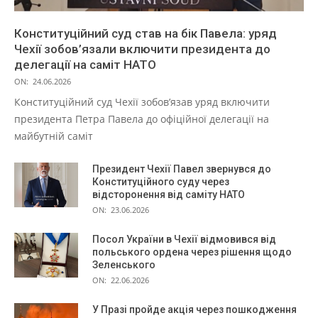
Конституційний суд став на бік Павела: уряд
Чехії зобов’язали включити президента до
делегації на саміт НАТО
ON:
24.06.2026
Конституційний суд Чехії зобов’язав уряд включити
президента Петра Павела до офіційної делегації на
майбутній саміт
Президент Чехії Павел звернувся до
Конституційного суду через
відсторонення від саміту НАТО
ON:
23.06.2026
Посол України в Чехії відмовився від
польського ордена через рішення щодо
Зеленського
ON:
22.06.2026
У Празі пройде акція через пошкодження