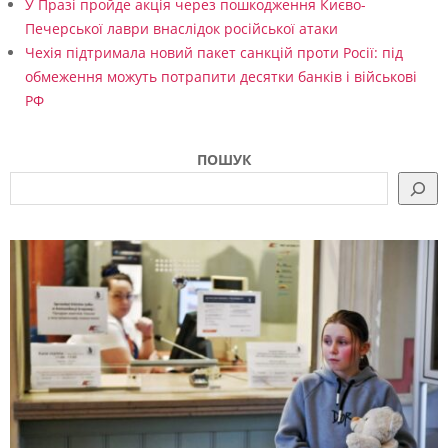
У Празі пройде акція через пошкодження Києво-
Печерської лаври внаслідок російської атаки
Чехія підтримала новий пакет санкцій проти Росії: під
обмеження можуть потрапити десятки банків і військові
РФ
ПОШУК