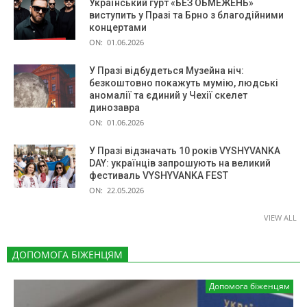
Український гурт «БЕЗ ОБМЕЖЕНЬ»
виступить у Празі та Брно з благодійними
концертами
ON:
01.06.2026
У Празі відбудеться Музейна ніч:
безкоштовно покажуть мумію, людські
аномалії та єдиний у Чехії скелет
динозавра
ON:
01.06.2026
У Празі відзначать 10 років VYSHYVANKA
DAY: українців запрошують на великий
фестиваль VYSHYVANKA FEST
ON:
22.05.2026
VIEW ALL
ДОПОМОГА БІЖЕНЦЯМ
Допомога біженцям