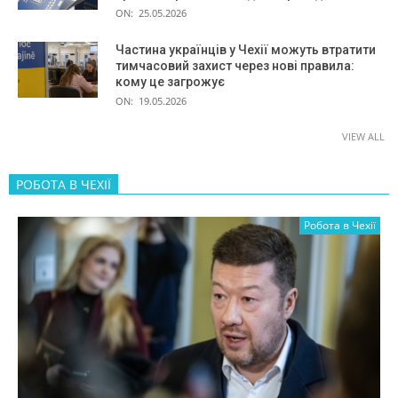
ON:
25.05.2026
Частина українців у Чехії можуть втратити
тимчасовий захист через нові правила:
кому це загрожує
ON:
19.05.2026
VIEW ALL
РОБОТА В ЧЕХІЇ
Робота в Чехії