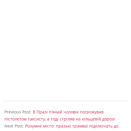
а
р
о
б
і
т
ч
а
н
и
в
и
2020-
06-
Previous Post:
В Празі п’яний чоловік погрожував
т
08
пістолетом таксисту, а тоді стріляв на кільцевій дорозі
р
Next Post:
Розумне місто: празькі трамваї підключать до