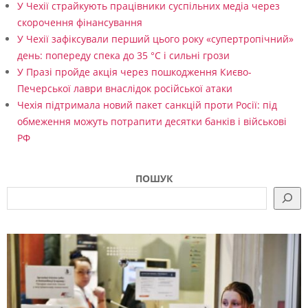
і
У Чехії страйкують працівники суспільних медіа через
скорочення фінансування
у
У Чехії зафіксували перший цього року «супертропічний»
м
день: попереду спека до 35 °C і сильні грози
о
У Празі пройде акція через пошкодження Києво-
Печерської лаври внаслідок російської атаки
в
Чехія підтримала новий пакет санкцій проти Росії: під
и
обмеження можуть потрапити десятки банків і військові
н
РФ
а
ПОШУК
к
о
р
д
о
н