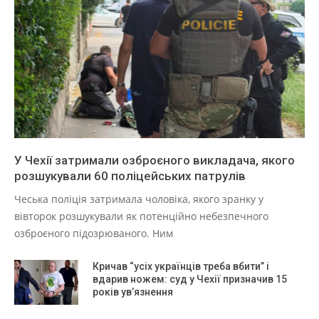
У Чехії затримали озброєного викладача, якого
розшукували 60 поліцейських патрулів
Чеська поліція затримала чоловіка, якого зранку у
вівторок розшукували як потенційно небезпечного
озброєного підозрюваного. Ним
Кричав “усіх українців треба вбити” і
вдарив ножем: суд у Чехії призначив 15
років ув’язнення