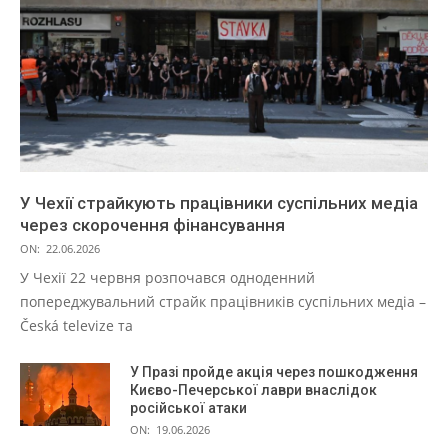
У Чехії страйкують працівники суспільних медіа
через скорочення фінансування
ON:
22.06.2026
У Чехії 22 червня розпочався одноденний
попереджувальний страйк працівників суспільних медіа –
Česká televize та
У Празі пройде акція через пошкодження
Києво-Печерської лаври внаслідок
російської атаки
ON:
19.06.2026