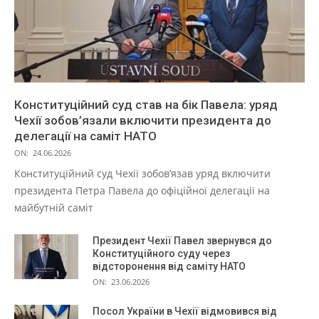
Конституційний суд став на бік Павела: уряд
Чехії зобов’язали включити президента до
делегації на саміт НАТО
ON:
24.06.2026
Конституційний суд Чехії зобов’язав уряд включити
президента Петра Павела до офіційної делегації на
майбутній саміт
Президент Чехії Павел звернувся до
Конституційного суду через
відсторонення від саміту НАТО
ON:
23.06.2026
Посол України в Чехії відмовився від