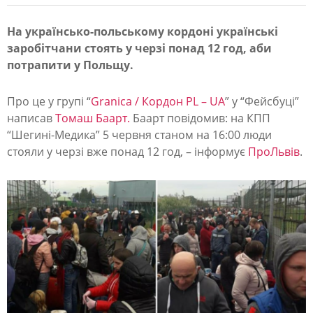
На українсько-польському кордоні українські
заробітчани стоять у черзі понад 12 год, аби
П
потрапити у Польщу.
і
д
Про це у групі “
Granica / Кордон PL – UA
” у “Фейсбуці”
д
написав
Томаш Баарт.
Баарт повідомив: на КПП
“Шегині-Медика” 5 червня станом на 16:00 люди
о
стояли у черзі вже понад 12 год, – інформує
ПроЛьвів
.
щ
е
м
і
с
о
н