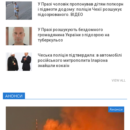
У Празі чоловік пропонував дітям попкорн
і підвезти додому: поліція Чехії розшукує
підозрюваного. ВІДЕО
У Празі розшукують бездомного
громадянина України з підозрою на
туберкульоз
Чеська поліція підтвердила: в автомобілі
російського митрополита Іларіона
знайшли кокаїн
VIEW ALL
АНОНСИ
Анонси