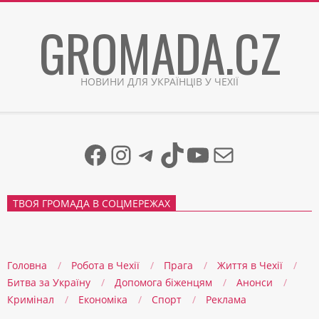
Skip
GROMADA.CZ
to
content
НОВИНИ ДЛЯ УКРАЇНЦІВ У ЧЕХІЇ
Facebook
Instagram
Telegram
TikTok
YouTube
Mail
ТВОЯ ГРОМАДА В СОЦМЕРЕЖАХ
Головна
Робота в Чехії
Прага
Життя в Чеxії
Битва за Україну
Допомога біженцям
Анонси
Кримінал
Економіка
Спорт
Реклама