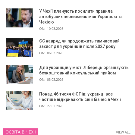
У Чехії планують посилити правила
автобусних перевезень між Україною та
Чехією
ON:
10.03.2026
ЄС навряд чи продовжить тимчасовий
захист для українців після 2027 року
ON:
06.03.2026
Для українців у місті Ліберець організують
безкоштовний консульський прийом
ON:
03.03.2026
Понад 46 тисяч ФОПів: українці все
частіше відкривають свій бізнес в Чехії
ON:
27.02.2026
ОСВІТА В ЧЕХІЇ
VIEW ALL
VIEW ALL