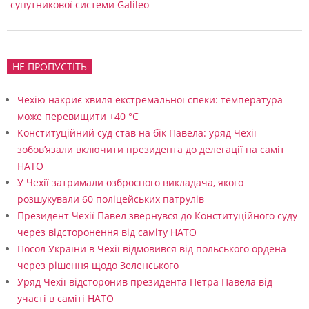
и
супутникової системи Galileo
м
у
НЕ ПРОПУСТІТЬ
ю
т
Чехію накриє хвиля екстремальної спеки: температура
ь
може перевищити +40 °C
Конституційний суд став на бік Павела: уряд Чехії
н
зобов’язали включити президента до делегації на саміт
е
НАТО
л
У Чехії затримали озброєного викладача, якого
розшукували 60 поліцейських патрулів
ю
Президент Чехії Павел звернувся до Конституційного суду
д
через відсторонення від саміту НАТО
с
Посол України в Чехії відмовився від польського ордена
через рішення щодо Зеленського
ь
Уряд Чехії відсторонив президента Петра Павела від
к
участі в саміті НАТО