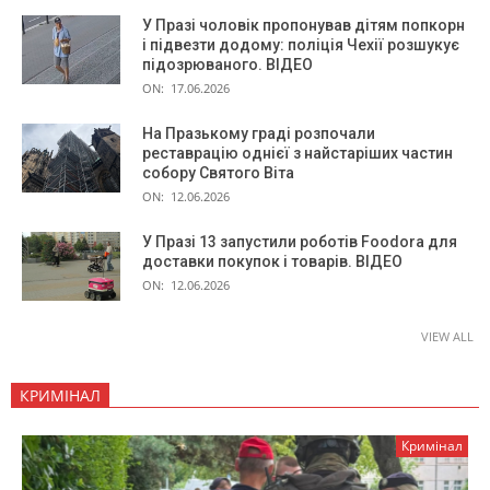
У Празі чоловік пропонував дітям попкорн
і підвезти додому: поліція Чехії розшукує
підозрюваного. ВІДЕО
ON:
17.06.2026
На Празькому граді розпочали
реставрацію однієї з найстаріших частин
собору Святого Віта
ON:
12.06.2026
У Празі 13 запустили роботів Foodora для
доставки покупок і товарів. ВІДЕО
ON:
12.06.2026
VIEW ALL
КРИМІНАЛ
Кримінал