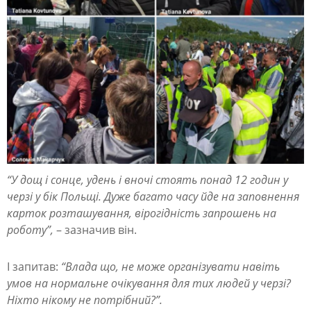
ц
е
м
,
в
д
е
н
“У дощ і сонце, удень і вночі стоять понад 12 годин у
ь
черзі у бік Польщі. Дуже багато часу йде на заповнення
і
карток розташування, вірогідність запрошень на
в
роботу”,
– зазначив він.
н
І запитав:
“Влада що, не може організувати навіть
о
умов на нормальне очікування для тих людей у черзі?
ч
Ніхто нікому не потрібний?”.