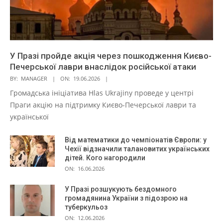
У Празі пройде акція через пошкодження Києво-
Печерської лаври внаслідок російської атаки
BY:
MANAGER
ON:
19.06.2026
Громадська ініціатива Hlas Ukrajiny проведе у центрі
Праги акцію на підтримку Києво-Печерської лаври та
української
Від математики до чемпіонатів Європи: у
Чехії відзначили талановитих українських
дітей. Кого нагородили
ON:
16.06.2026
У Празі розшукують бездомного
громадянина України з підозрою на
туберкульоз
ON:
12.06.2026