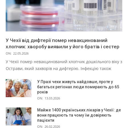
У Чехії від дифтерії помер невакцинований
хлопчик: хворобу виявили у його братів і сестер
ON:
22.05.2026
У Чехії помер невакцинований хлопчик дошкільного віку з
Острави, який захворів на дифтерію. Інфекцію також
У Празі чехи живуть найдовше, проте у
багатьох регіонах люди помирають до 65
років
ON:
13.03.2026
Майже 1400 українських лікарів у Чехії: де
вони працюють та чому їм довіряють
пацієнти
ON:
26.02.2026