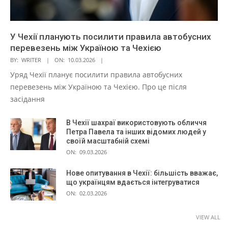
У Чехії планують посилити правила автобусних
перевезень між Україною та Чехією
BY:
WRITER
ON:
10.03.2026
Уряд Чехії планує посилити правила автобусних
перевезень між Україною та Чехією. Про це після
засідання
В Чехії шахраї використовують обличчя
Петра Павела та інших відомих людей у
своїй масштабній схемі
ON:
09.03.2026
Нове опитування в Чехії: більшість вважає,
що українцям вдається інтегруватися
ON:
02.03.2026
VIEW ALL