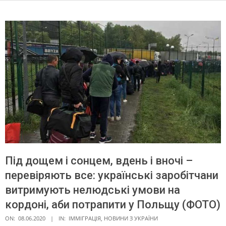
Під дощем і сонцем, вдень і вночі –
перевіряють все: українські заробітчани
витримують нелюдські умови на
кордоні, аби потрапити у Польщу (ФОТО)
ON:
08.06.2020
IN:
ІММІГРАЦІЯ
,
НОВИНИ З УКРАЇНИ