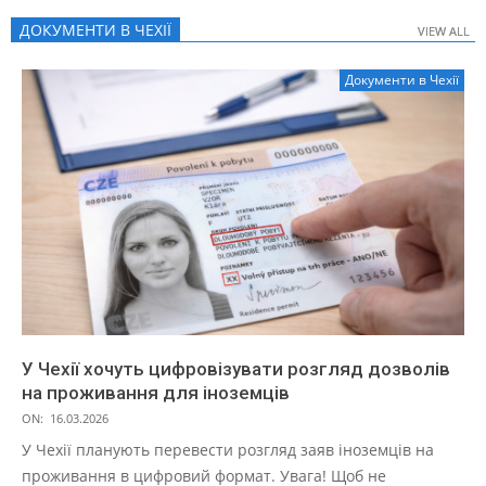
ДОКУМЕНТИ В ЧЕХІЇ
VIEW ALL
VIEW ALL
Документи в Чехії
У Чехії хочуть цифровізувати розгляд дозволів
на проживання для іноземців
ON:
16.03.2026
У Чехії планують перевести розгляд заяв іноземців на
проживання в цифровий формат. Увага! Щоб не