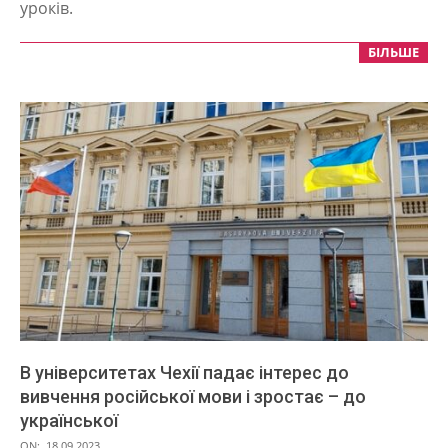
уроків.
БІЛЬШЕ
В університетах Чехії падає інтерес до
вивчення російської мови і зростає – до
української
2023-
ON:
18.09.2023