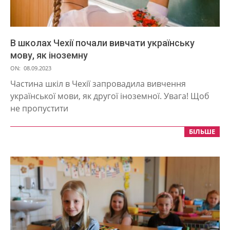
В школах Чехії почали вивчати українську
мову, як іноземну
2023-
ON:
08.09.2023
09-
Частина шкіл в Чехії запровадила вивчення
08
української мови, як другої іноземної. Увага! Щоб
не пропустити
БІЛЬШЕ