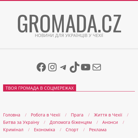
Skip
GROMADA.CZ
to
content
НОВИНИ ДЛЯ УКРАЇНЦІВ У ЧЕХІЇ
Facebook
Instagram
Telegram
TikTok
YouTube
Mail
ТВОЯ ГРОМАДА В СОЦМЕРЕЖАХ
Головна
Робота в Чехії
Прага
Життя в Чеxії
Битва за Україну
Допомога біженцям
Анонси
Кримінал
Економіка
Спорт
Реклама