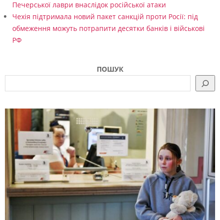
Печерської лаври внаслідок російської атаки
Чехія підтримала новий пакет санкцій проти Росії: під
обмеження можуть потрапити десятки банків і військові
РФ
ПОШУК