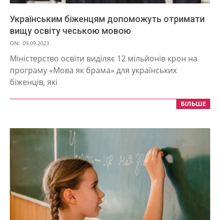
Українським біженцям допоможуть отримати
вищу освіту чеською мовою
2023-
ON:
09.09.2023
09-
Міністерство освіти виділяє 12 мільйонів крон на
09
програму «Мова як брама» для українських
біженців, які
БІЛЬШЕ