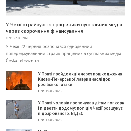
У Чехії страйкують працівники суспільних медіа
через скорочення фінансування
ON:
22.06.2026
У Чехії 22 червня розпочався одноденний
попереджувальний страйк працівників суспільних медіа –
Česká televize та
У Празі пройде акція через пошкодження
Києво-Печерської лаври внаслідок
російської атаки
ON:
19.06.2026
У Празі чоловік пропонував дітям попкорн
і підвезти додому: поліція Чехії розшукує
підозрюваного. ВІДЕО
ON:
17.06.2026