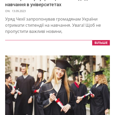
навчання в університетах
2023-
ON:
13.09.2023
09-
Уряд Чехії запропонував громадянам України
13
отримати стипендії на навчання. Увага! Щоб не
пропустити важливі новини,
БІЛЬШЕ