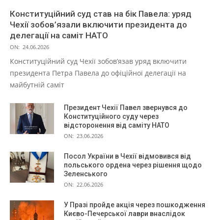
Конституційний суд став на бік Павела: уряд
Чехії зобов’язали включити президента до
делегації на саміт НАТО
ON:
24.06.2026
Конституційний суд Чехії зобов’язав уряд включити
президента Петра Павела до офіційної делегації на
майбутній саміт
Президент Чехії Павел звернувся до
Конституційного суду через
відсторонення від саміту НАТО
ON:
23.06.2026
Посол України в Чехії відмовився від
польського ордена через рішення щодо
Зеленського
ON:
22.06.2026
У Празі пройде акція через пошкодження
Києво-Печерської лаври внаслідок