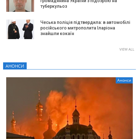
громадянина України з підозрою на
туберкульоз
Чеська поліція підтвердила: в автомобілі
російського митрополита Іларіона
знайшли кокаїн
VIEW ALL
АНОНСИ
Анонси