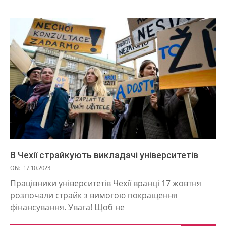
В Чехії страйкують викладачі університетів
2023-
ON:
17.10.2023
10-
Працівники університетів Чехії вранці 17 жовтня
17
розпочали страйк з вимогою покращення
фінансування. Увага! Щоб не