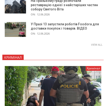
На Празькому граді розпочали
реставрацію однієї з найстаріших частин
собору Святого Віта
ON:
12.06.2026
У Празі 13 запустили роботів Foodora для
доставки покупок і товарів. ВІДЕО
ON:
12.06.2026
VIEW ALL
КРИМІНАЛ
Кримінал