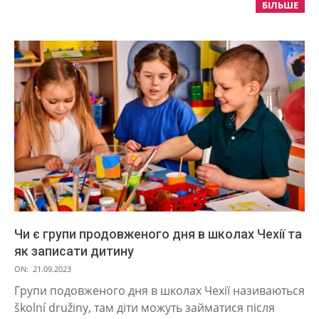
БІЛЬШЕ
Чи є групи продовженого дня в школах Чехії та
як записати дитину
2023-
ON:
21.09.2023
09-
Групи подовженого дня в школах Чехії називаються
21
školní družiny, там діти можуть займатися після