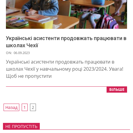
Українські асистенти продовжать працювати в
школах Чехії
2023-
ON:
06.09.2023
09-
Українські асистенти продовжать працювати в
06
школах Чехії у навчальному році 2023/2024. Увага!
Щоб не пропустити
БІЛЬШЕ
Пагінація
Назад
1
2
записів
НЕ ПРОПУСТІТЬ