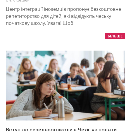
ON:
01.02.2024
02-
Центр інтеграції іноземців пропонує безкоштовне
01
репетиторство для дітей, які відвідують чеську
початкову школу. Увага! Щоб
БІЛЬШЕ
Вступ до середньої школи в Чехії: як подати