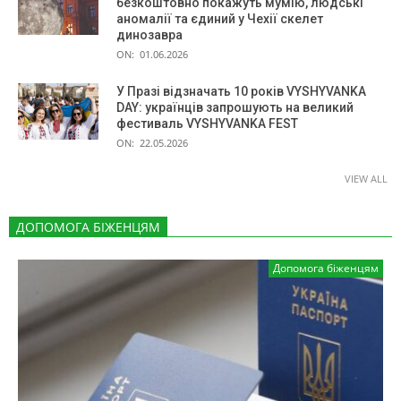
безкоштовно покажуть мумію, людські
аномалії та єдиний у Чехії скелет
динозавра
ON:
01.06.2026
У Празі відзначать 10 років VYSHYVANKA
DAY: українців запрошують на великий
фестиваль VYSHYVANKA FEST
ON:
22.05.2026
VIEW ALL
ДОПОМОГА БІЖЕНЦЯМ
Допомога біженцям