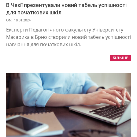
В Чехії презентували новий табель успішності
для початкових шкіл
2024-
ON:
18.01.2024
01-
Експерти Педагогічного факультету Університету
18
Масарика в Брно створили новий табель успішності
навчання для початкових шкіл.
БІЛЬШЕ