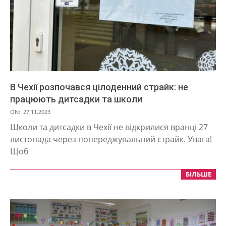
В Чехії розпочався цілоденний страйк: не
працюють дитсадки та школи
2023-
ON:
27.11.2023
11-
Школи та дитсадки в Чехії не відкрилися вранці 27
27
листопада через попереджувальний страйк. Увага!
Щоб
БІЛЬШЕ