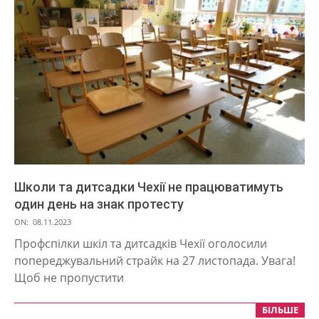
Школи та дитсадки Чехії не працюватимуть
один день на знак протесту
2023-
ON:
08.11.2023
11-
Профспілки шкіл та дитсадків Чехії оголосили
08
попереджувальний страйк на 27 листопада. Увага!
Щоб не пропустити
БІЛЬШЕ