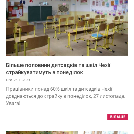
Більше половини дитсадків та шкіл Чехії
страйкуватимуть в понеділок
2023-
ON:
23.11.2023
11-
Працівники понад 60% шкіл та дитсадків Чехії
23
доєднаються до страйку в понеділок, 27 листопада.
Увага!
БІЛЬШЕ