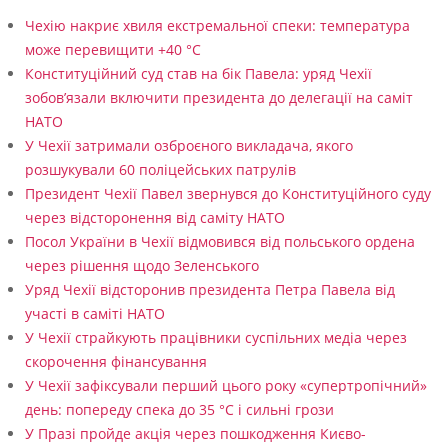
Чехію накриє хвиля екстремальної спеки: температура
може перевищити +40 °C
Конституційний суд став на бік Павела: уряд Чехії
зобов’язали включити президента до делегації на саміт
НАТО
У Чехії затримали озброєного викладача, якого
розшукували 60 поліцейських патрулів
Президент Чехії Павел звернувся до Конституційного суду
через відсторонення від саміту НАТО
Посол України в Чехії відмовився від польського ордена
через рішення щодо Зеленського
Уряд Чехії відсторонив президента Петра Павела від
участі в саміті НАТО
У Чехії страйкують працівники суспільних медіа через
скорочення фінансування
У Чехії зафіксували перший цього року «супертропічний»
день: попереду спека до 35 °C і сильні грози
У Празі пройде акція через пошкодження Києво-