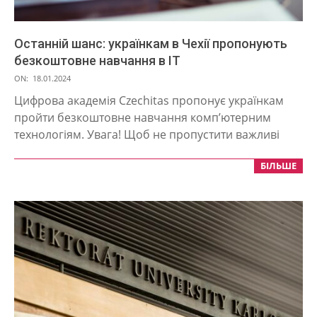
Останній шанс: українкам в Чехії пропонують
безкоштовне навчання в IT
2024-
ON:
18.01.2024
01-
Цифрова академія Сzechitas пропонує українкам
18
пройти безкоштовне навчання комп’ютерним
технологіям. Увага! Щоб не пропустити важливі
БІЛЬШЕ