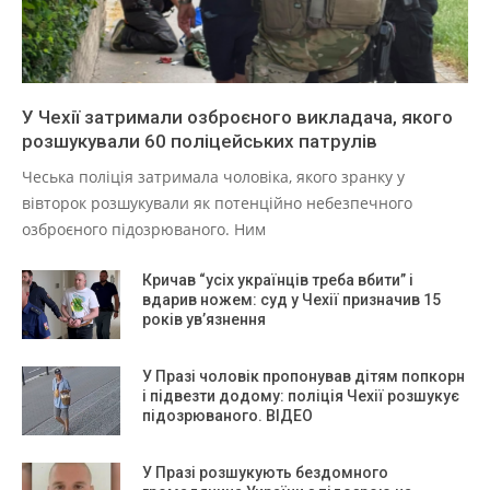
У Чехії затримали озброєного викладача, якого
розшукували 60 поліцейських патрулів
Чеська поліція затримала чоловіка, якого зранку у
вівторок розшукували як потенційно небезпечного
озброєного підозрюваного. Ним
Кричав “усіх українців треба вбити” і
вдарив ножем: суд у Чехії призначив 15
років ув’язнення
У Празі чоловік пропонував дітям попкорн
і підвезти додому: поліція Чехії розшукує
підозрюваного. ВІДЕО
У Празі розшукують бездомного