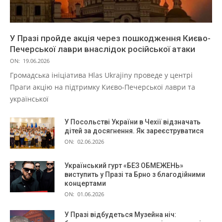
У Празі пройде акція через пошкодження Києво-
Печерської лаври внаслідок російської атаки
ON:
19.06.2026
Громадська ініціатива Hlas Ukrajiny проведе у центрі
Праги акцію на підтримку Києво-Печерської лаври та
української
У Посольстві України в Чехії відзначать
дітей за досягнення. Як зареєструватися
ON:
02.06.2026
Український гурт «БЕЗ ОБМЕЖЕНЬ»
виступить у Празі та Брно з благодійними
концертами
ON:
01.06.2026
У Празі відбудеться Музейна ніч: