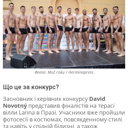
,
т
а
н
ц
і
в
н
Фото: Muž roku / Herminapress
и
к
Що це за конкурс?
,
Засновник і керівник конкурсу
David
п
Novotný
представив фіналістів на терасі
вілли Lanna в Празі. Учасники вже пройшли
і
фотосесії в костюмах, повсякденному стилі
л
та навіть у спідній білизні, а також