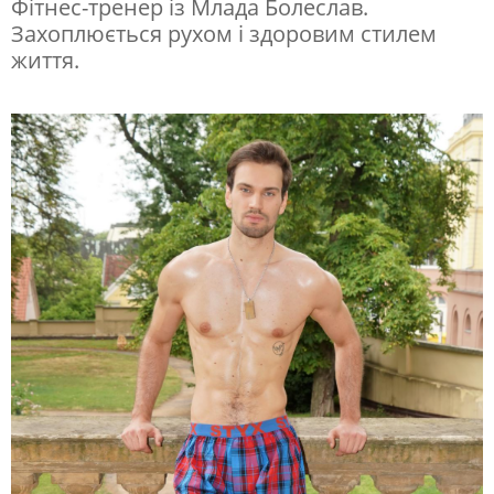
Фітнес-тренер із Млада Болеслав.
Захоплюється рухом і здоровим стилем
життя.