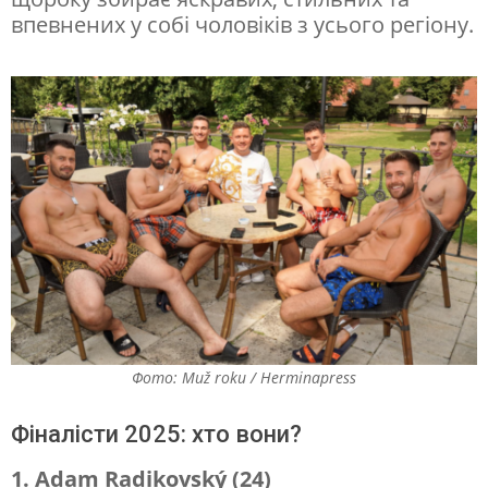
ж
впевнених у собі чоловіків з усього регіону.
о
л
я
р
:
у
Ч
е
х
і
Фото: Muž roku / Herminapress
ї
о
Фіналісти 2025: хто вони?
б
1. Adam Radikovský (24)