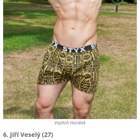
Vojtěch Horálek
6. Jiří Veselý (27)