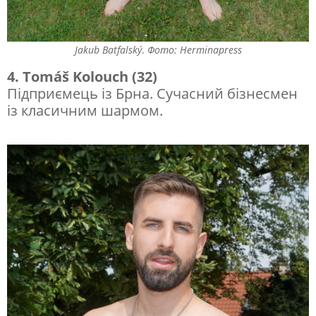
Jakub Batfalský
.
Фото: Herminapress
4. Tomáš Kolouch (32)
Підприємець із Брна. Сучасний бізнесмен
із класичним шармом.