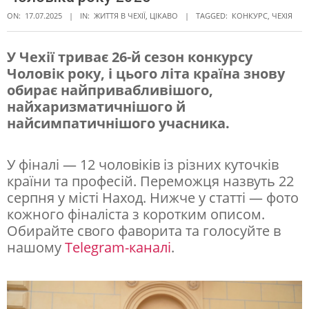
ON:
17.07.2025
IN:
ЖИТТЯ В ЧЕXІЇ
,
ЦІКАВО
TAGGED:
КОНКУРС
,
ЧЕХІЯ
У Чехії триває 26-й сезон конкурсу
Чоловік року, і цього літа країна знову
П
обирає найпривабливішого,
о
найхаризматичнішого й
л
найсимпатичнішого учасника.
і
У фіналі — 12 чоловіків із різних куточків
ц
країни та професій. Переможця назвуть 22
е
серпня у місті Наход. Нижче у статті — фото
й
кожного фіналіста з коротким описом.
Обирайте свого фаворита та голосуйте в
с
нашому
Telegram-каналі
.
ь
к
і