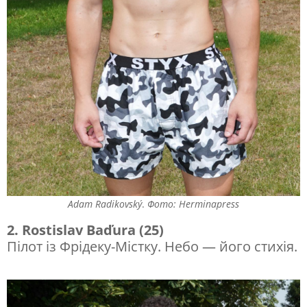
р
о
к
у
2
0
2
5
Adam Radikovský
.
Фото: Herminapress
2. Rostislav Baďura (25)
Пілот із Фрідеку-Містку. Небо — його стихія.