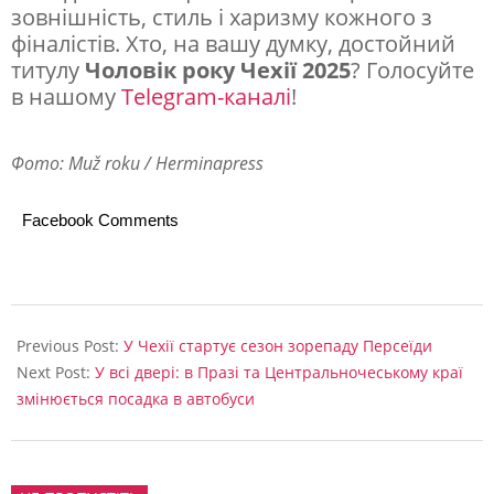
зовнішність, стиль і харизму кожного з
фіналістів. Хто, на вашу думку, достойний
титулу
Чоловік року Чехії 2025
? Голосуйте
в нашому
Telegram-каналі
!
Фото: Muž roku / Herminapress
Facebook Comments
2025-
07-
Previous Post:
У Чехії стартує сезон зорепаду Персеїди
17
Next Post:
У всі двері: в Празі та Центральночеському краї
змінюється посадка в автобуси