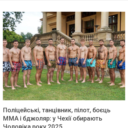
Поліцейські, танцівник, пілот, боєць
MMA і бджоляр: у Чехії обирають
Чоловіка року 2025