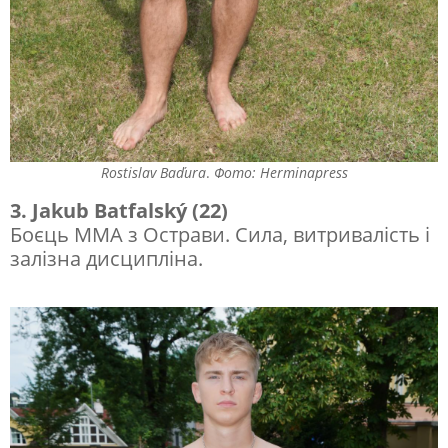
Rostislav Baďura
.
Фото: Herminapress
3. Jakub Batfalský (22)
Боєць MMA з Острави. Сила, витривалість і
залізна дисципліна.