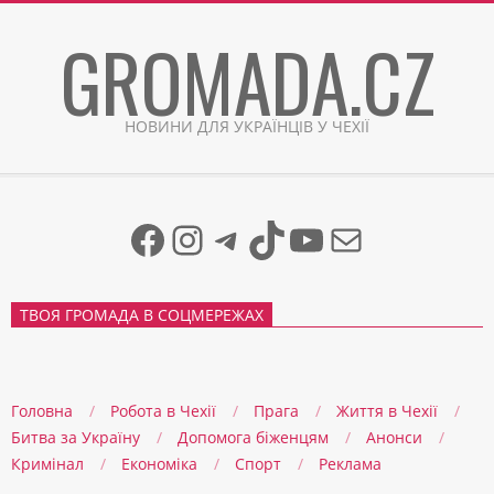
Skip
GROMADA.CZ
to
content
НОВИНИ ДЛЯ УКРАЇНЦІВ У ЧЕХІЇ
Facebook
Instagram
Telegram
TikTok
YouTube
Mail
ТВОЯ ГРОМАДА В СОЦМЕРЕЖАХ
Головна
Робота в Чехії
Прага
Життя в Чеxії
Битва за Україну
Допомога біженцям
Анонси
Кримінал
Економіка
Спорт
Реклама