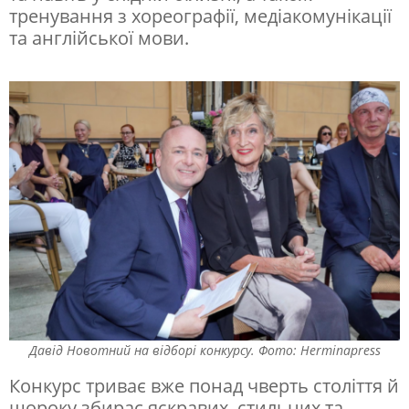
о
тренування з хореографії, медіакомунікації
та англійської мови.
т
,
б
о
є
ц
ь
M
M
A
і
Давід Новотний на відборі конкурсу. Фото: Herminapress
б
Конкурс триває вже понад чверть століття й
д
щороку збирає яскравих, стильних та