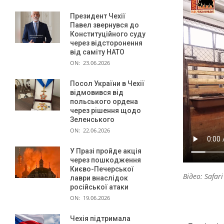
Президент Чехії
Павел звернувся до
Конституційного суду
через відсторонення
від саміту НАТО
ON:
23.06.2026
Посол України в Чехії
відмовився від
польського ордена
через рішення щодо
Зеленського
ON:
22.06.2026
У Празі пройде акція
через пошкодження
Києво-Печерської
Відео: Safari
лаври внаслідок
російської атаки
ON:
19.06.2026
Чехія підтримала