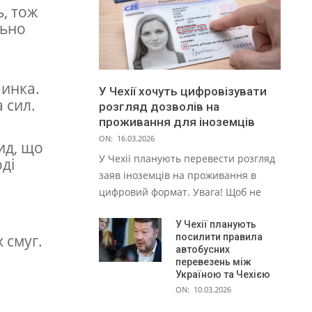
ь, тож
льно
чинка.
У Чехії хочуть цифровізувати
 сил.
розгляд дозволів на
проживання для іноземців
ON:
16.03.2026
ид, що
У Чехії планують перевести розгляд
ді
заяв іноземців на проживання в
цифровий формат. Увага! Щоб не
У Чехії планують
 смуг.
посилити правила
автобусних
перевезень між
Україною та Чехією
ON:
10.03.2026