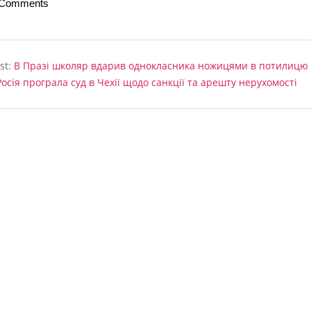
 Comments
st:
В Празі школяр вдарив однокласника ножицями в потилицю
Росія програла суд в Чехії щодо санкції та арешту нерухомості