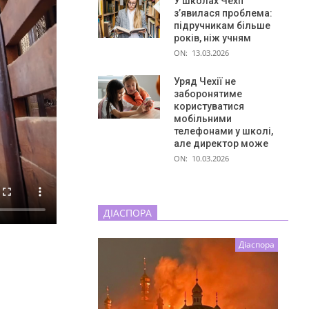
У школах Чехії
з’явилася проблема:
підручникам більше
років, ніж учням
ON:
13.03.2026
Уряд Чехії не
заборонятиме
користуватися
мобільними
телефонами у школі,
але директор може
ON:
10.03.2026
ДІАСПОРА
Діаспора