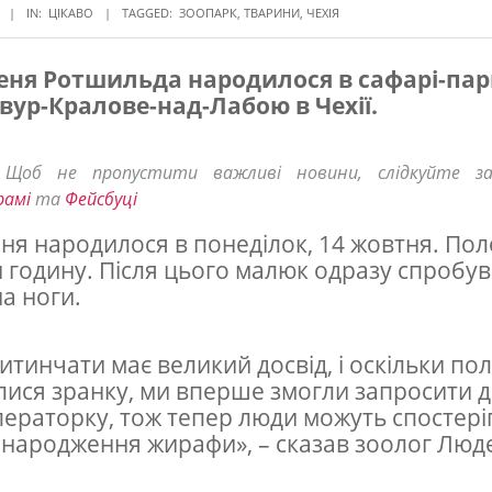
IN:
ЦІКАВО
TAGGED:
ЗООПАРК
,
ТВАРИНИ
,
ЧЕХІЯ
ня Ротшильда народилося в сафарі-пар
вур-Кралове-над-Лабою в Чехії.
! Щоб не пропустити важливі новини, слідкуйте з
рамі
та
Фейсбуці
я народилося в понеділок, 14 жовтня. Пол
 годину. Після цього малюк одразу спробу
на ноги.
итинчати має великий досвід, і оскільки по
лися зранку, ми вперше змогли запросити д
ераторку, тож тепер люди можуть спостері
народження жирафи», – сказав зоолог Люде