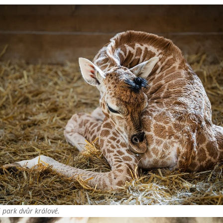
 park dvůr králové.