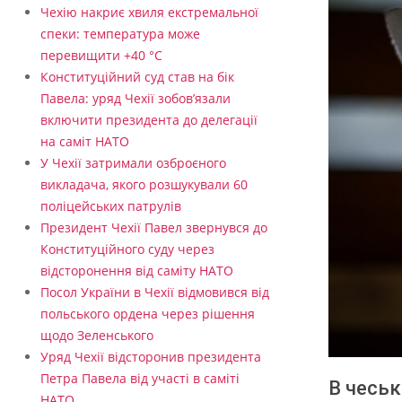
Чехію накриє хвиля екстремальної
спеки: температура може
перевищити +40 °C
Конституційний суд став на бік
Павела: уряд Чехії зобов’язали
включити президента до делегації
на саміт НАТО
У Чехії затримали озброєного
викладача, якого розшукували 60
поліцейських патрулів
Президент Чехії Павел звернувся до
Конституційного суду через
відсторонення від саміту НАТО
Посол України в Чехії відмовився від
польського ордена через рішення
щодо Зеленського
Уряд Чехії відсторонив президента
Петра Павела від участі в саміті
В чесь
НАТО