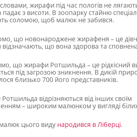
 словами, жирафи під час пологів не лягают
 падає з висоти. В зоопарку стайню спеціа
ть соломою, щоб малюк не забився.
омо, що новонароджене жирафеня – це дів
 відзначають, що вона здорова та сповнена
мо, що жирафи Ротшильда – це рідкісний в
ться під загрозою зникнення. В дикій приро
ося близько 700 його представників.
Ротшильда відрізняються від інших своїм
енням – широким малюнком у вигляді білих
малюк цього виду
народився в Ліберці.