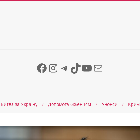
Facebook
Instagram
Telegram
TikTok
YouTube
Mail
Битва за Україну
Допомога біженцям
Анонси
Крим