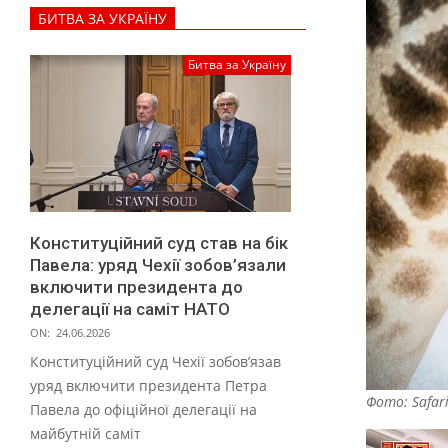
О
БИТВА ЗА УКРАЇНУ
,
В
Битва за Україну
І
Д
Е
О
Конституційний суд став на бік
Павела: уряд Чехії зобов’язали
включити президента до
делегації на саміт НАТО
ON:
24.06.2026
Конституційний суд Чехії зобов’язав
уряд включити президента Петра
Фото: Safari
Павела до офіційної делегації на
майбутній саміт