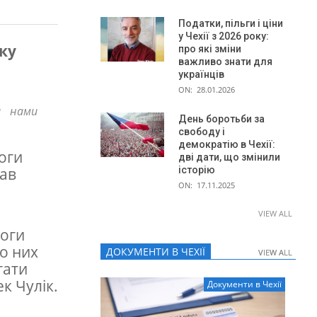
Податки, пільги і ціни
у Чехії з 2026 року:
ку
про які зміни
важливо знати для
українців
ON:
28.01.2026
а нами
День боротьби за
свободу і
демократію в Чехії:
оги
дві дати, що змінили
історію
вав
ON:
17.11.2025
VIEW ALL
логи
о них
ДОКУМЕНТИ В ЧЕХІЇ
VIEW ALL
VIEW ALL
гати
к Чулік.
Документи в Чехії