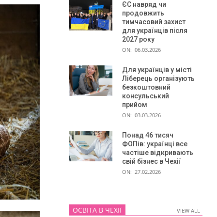
ЄС навряд чи
продовжить
тимчасовий захист
для українців після
2027 року
ON:
06.03.2026
Для українців у місті
Ліберець організують
безкоштовний
консульський
прийом
ON:
03.03.2026
Понад 46 тисяч
ФОПів: українці все
частіше відкривають
свій бізнес в Чехії
ON:
27.02.2026
ОСВІТА В ЧЕХІЇ
VIEW ALL
VIEW ALL