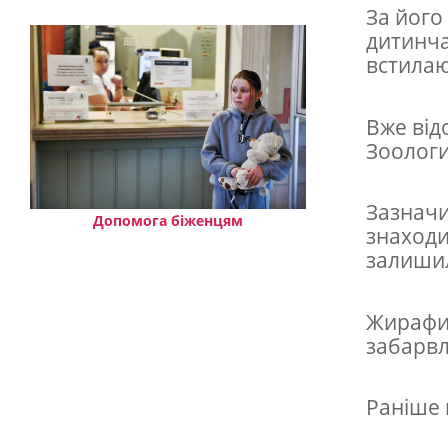
о
За його
п
дитинча
встилаю
а
р
Вже від
к
Зоологи
у
н
Зазначи
Допомога біженцям
а
знаходи
р
залишил
о
Жирафи 
д
забарвл
и
л
Раніше 
о