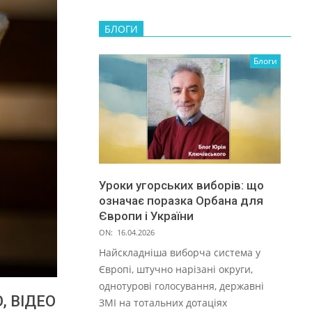
БЛОГИ
Блоги
Уроки угорських виборів: що
означає поразка Орбана для
Європи і України
ON:
16.04.2026
Найскладніша виборча система у
Європі, штучно нарізані округи,
однотурові голосування, державні
, ВІДЕО
ЗМІ на тотальних дотаціях