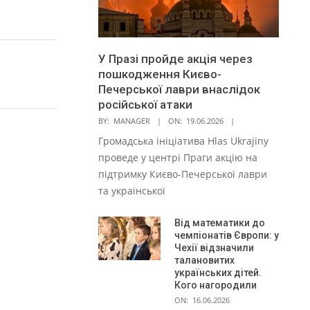
У Празі пройде акція через
пошкодження Києво-
Печерської лаври внаслідок
російської атаки
BY:
MANAGER
ON:
19.06.2026
Громадська ініціатива Hlas Ukrajiny
проведе у центрі Праги акцію на
підтримку Києво-Печерської лаври
та української
Від математики до
чемпіонатів Європи: у
Чехії відзначили
талановитих
українських дітей.
Кого нагородили
ON:
16.06.2026