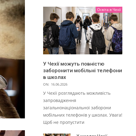
Освіта в Чехії
У Чехії можуть повністю
заборонити мобільні телефони
в школах
ON:
16.06.2026
У Чехії розглядають можливість
запровадження
загальнонаціональної заборони
мобільних телефонів у школах. Увага!
Щоб не пропустити