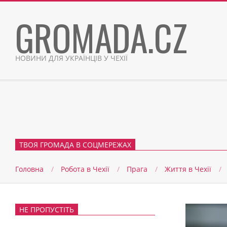
Skip
GROMADA.CZ
to
content
НОВИНИ ДЛЯ УКРАЇНЦІВ У ЧЕХІЇ
ТВОЯ ГРОМАДА В СОЦМЕРЕЖАХ
Головна
Робота в Чехії
Прага
Життя в Чеxії
НЕ ПРОПУСТІТЬ