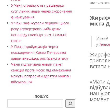
ON:
17.10.2024
У Чехії страйкують працівники
суспільних медіа через скорочення
Жирафе
фінансування
міста Д
У Чехії зафіксували перший цього
В
року «супертропічний» день:
ч
попереду спека до 35 °C і сильні
Увага
е
грози
у
Телег
У Празі пройде акція через
с
пошкодження Києво-Печерської
Жирафен
ь
лаври внаслідок російської атаки
тривали
к
Чехія підтримала новий пакет
встати 
санкцій проти Росії: під обмеження
о
можуть потрапити десятки банків і
м
«Мати д
військові РФ
у
відбува
нашу оп
з
ПОШУК
момент 
о