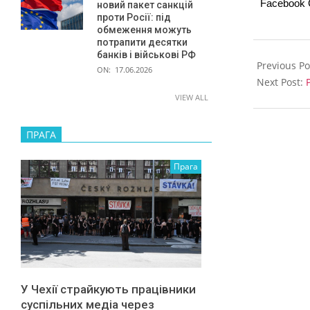
Facebook
новий пакет санкцій
проти Росії: під
обмеження можуть
потрапити десятки
2024-
банків і військові РФ
10-
Previous Po
ON:
17.06.2026
17
Next Post:
VIEW ALL
ПРАГА
Прага
У Чехії страйкують працівники
суспільних медіа через