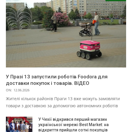
У Празі 13 запустили роботів Foodora для
доставки покупок і товарів. ВІДЕО
ON:
12.06.2026
Жителі кількох районів Праги 13 вже можуть замовляти
товари з доставкою за допомогою автономних роботів
У Чехії відкрився перший магазин
української мережі Best Market: на
відкриття прийшли сотні покупців