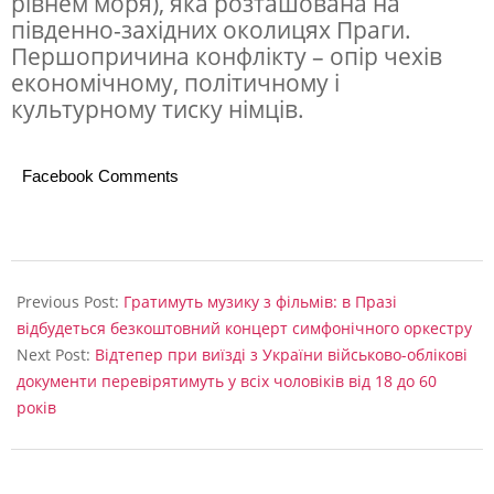
рівнем моря), яка розташована на
південно-західних околицях Праги.
Першопричина конфлікту – опір чехів
економічному, політичному і
культурному тиску німців.
Facebook Comments
2024-
07-
Previous Post:
Гратимуть музику з фільмів: в Празі
16
відбудеться безкоштовний концерт симфонічного оркестру
Next Post:
Відтепер при виїзді з України військово-облікові
документи перевірятимуть у всіх чоловіків від 18 до 60
років