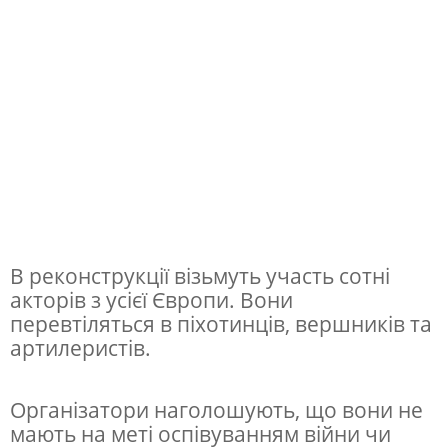
р
у
ю
ю
т
ь
і
с
В реконструкції візьмуть участь сотні
т
акторів з усієї Європи. Вони
о
перевтіляться в піхотинців, вершників та
р
артилеристів.
и
ч
Організатори наголошують, що вони не
мають на меті оспівуванням війни чи
н