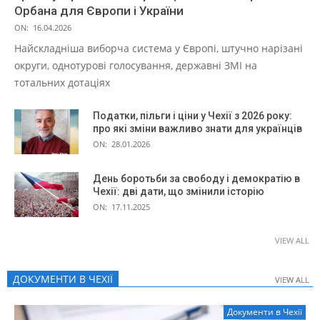
Орбана для Європи і України
ON:
16.04.2026
Найскладніша виборча система у Європі, штучно нарізані
округи, однотурові голосування, державні ЗМІ на
тотальних дотаціях
Податки, пільги і ціни у Чехії з 2026 року:
про які зміни важливо знати для українців
ON:
28.01.2026
День боротьби за свободу і демократію в
Чехії: дві дати, що змінили історію
ON:
17.11.2025
VIEW ALL
ДОКУМЕНТИ В ЧЕХІЇ
VIEW ALL
VIEW ALL
Документи в Чехії