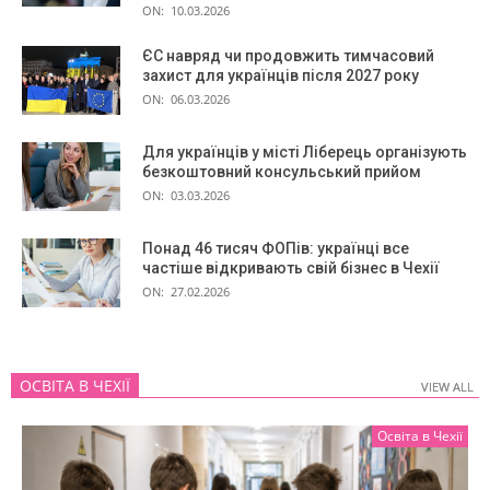
ON:
10.03.2026
ЄС навряд чи продовжить тимчасовий
захист для українців після 2027 року
ON:
06.03.2026
Для українців у місті Ліберець організують
безкоштовний консульський прийом
ON:
03.03.2026
Понад 46 тисяч ФОПів: українці все
частіше відкривають свій бізнес в Чехії
ON:
27.02.2026
ОСВІТА В ЧЕХІЇ
VIEW ALL
VIEW ALL
Освіта в Чехії