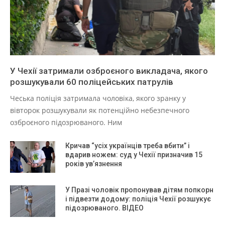
У Чехії затримали озброєного викладача, якого
розшукували 60 поліцейських патрулів
Чеська поліція затримала чоловіка, якого зранку у
вівторок розшукували як потенційно небезпечного
озброєного підозрюваного. Ним
Кричав “усіх українців треба вбити” і
вдарив ножем: суд у Чехії призначив 15
років ув’язнення
У Празі чоловік пропонував дітям попкорн
і підвезти додому: поліція Чехії розшукує
підозрюваного. ВІДЕО