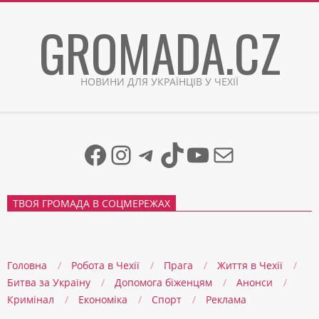
Skip
GROMADA.CZ
to
content
НОВИНИ ДЛЯ УКРАЇНЦІВ У ЧЕХІЇ
Facebook
Instagram
Telegram
TikTok
YouTube
Mail
ТВОЯ ГРОМАДА В СОЦМЕРЕЖАХ
Головна
Робота в Чехії
Прага
Життя в Чеxії
Битва за Україну
Допомога біженцям
Анонси
Кримінал
Економіка
Спорт
Реклама