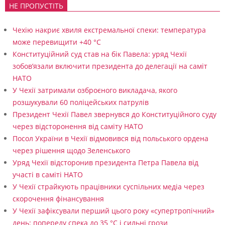
НЕ ПРОПУСТІТЬ
Чехію накриє хвиля екстремальної спеки: температура
може перевищити +40 °C
Конституційний суд став на бік Павела: уряд Чехії
зобов’язали включити президента до делегації на саміт
НАТО
У Чехії затримали озброєного викладача, якого
розшукували 60 поліцейських патрулів
Президент Чехії Павел звернувся до Конституційного суду
через відсторонення від саміту НАТО
Посол України в Чехії відмовився від польського ордена
через рішення щодо Зеленського
Уряд Чехії відсторонив президента Петра Павела від
участі в саміті НАТО
У Чехії страйкують працівники суспільних медіа через
скорочення фінансування
У Чехії зафіксували перший цього року «супертропічний»
день: попереду спека до 35 °C і сильні грози