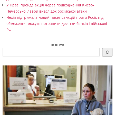
У Празі пройде акція через пошкодження Києво-
Печерської лаври внаслідок російської атаки
Чехія підтримала новий пакет санкцій проти Росії: під
обмеження можуть потрапити десятки банків і військові
РФ
ПОШУК