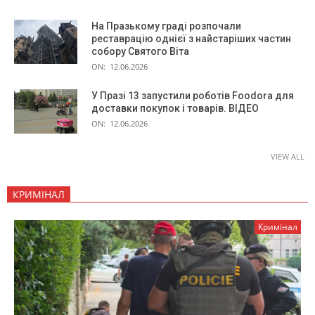
На Празькому граді розпочали
реставрацію однієї з найстаріших частин
собору Святого Віта
ON:
12.06.2026
У Празі 13 запустили роботів Foodora для
доставки покупок і товарів. ВІДЕО
ON:
12.06.2026
VIEW ALL
КРИМІНАЛ
Кримінал