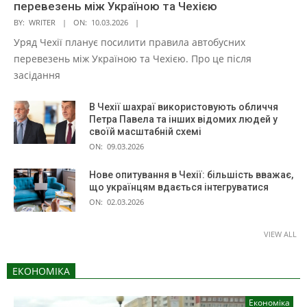
перевезень між Україною та Чехією
BY:
WRITER
ON:
10.03.2026
Уряд Чехії планує посилити правила автобусних
перевезень між Україною та Чехією. Про це після
засідання
В Чехії шахраї використовують обличчя
Петра Павела та інших відомих людей у
своїй масштабній схемі
ON:
09.03.2026
Нове опитування в Чехії: більшість вважає,
що українцям вдається інтегруватися
ON:
02.03.2026
VIEW ALL
ЕКОНОМІКА
Економіка