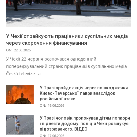
У Чехії страйкують працівники суспільних медіа
через скорочення фінансування
ON:
22.06.2026
У Чехії 22 червня розпочався одноденний
попереджувальний страйк працівників суспільних медіа –
Česká televize та
У Празі пройде акція через пошкодження
Києво-Печерської лаври внаслідок
російської атаки
ON:
19.06.2026
У Празі чоловік пропонував дітям попкорн
і підвезти додому: поліція Чехії розшукує
підозрюваного. ВІДЕО
ON:
17.06.2026