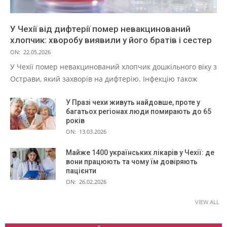
У Чехії від дифтерії помер невакцинований
хлопчик: хворобу виявили у його братів і сестер
ON:
22.05.2026
У Чехії помер невакцинований хлопчик дошкільного віку з
Острави, який захворів на дифтерію. Інфекцію також
У Празі чехи живуть найдовше, проте у
багатьох регіонах люди помирають до 65
років
ON:
13.03.2026
Майже 1400 українських лікарів у Чехії: де
вони працюють та чому їм довіряють
пацієнти
ON:
26.02.2026
VIEW ALL