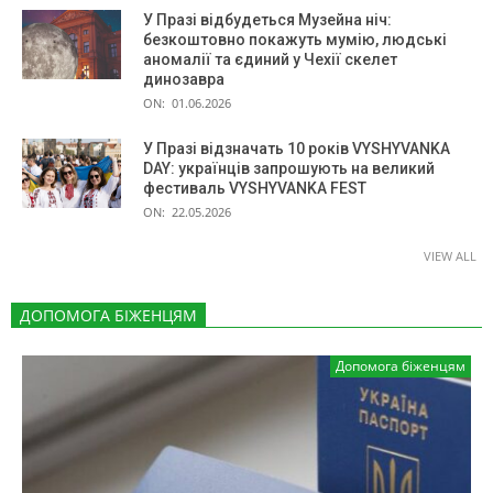
У Празі відбудеться Музейна ніч:
безкоштовно покажуть мумію, людські
аномалії та єдиний у Чехії скелет
динозавра
ON:
01.06.2026
У Празі відзначать 10 років VYSHYVANKA
DAY: українців запрошують на великий
фестиваль VYSHYVANKA FEST
ON:
22.05.2026
VIEW ALL
ДОПОМОГА БІЖЕНЦЯМ
Допомога біженцям