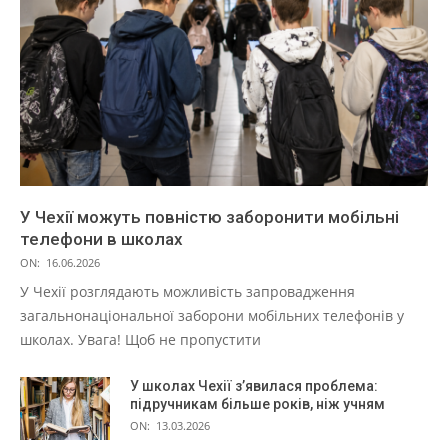
У Чехії можуть повністю заборонити мобільні
телефони в школах
ON:
16.06.2026
У Чехії розглядають можливість запровадження
загальнонаціональної заборони мобільних телефонів у
школах. Увага! Щоб не пропустити
У школах Чехії з’явилася проблема:
підручникам більше років, ніж учням
ON:
13.03.2026