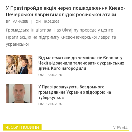
У Празі пройде акція через пошкодження Києво-
Печерської лаври внаслідок російської атаки
BY:
MANAGER
ON:
19.06.2026
Громадська ініціатива Hlas Ukrajiny проведе у центрі
Праги акцію на підтримку Києво-Печерської лаври та
української
Від математики до чемпіонатів Європи: у
Чехії відзначили талановитих українських
дітей. Кого нагородили
ON:
16.06.2026
У Празі розшукують бездомного
громадянина України з підозрою на
туберкульоз
ON:
12.06.2026
ЧЕСЬКІ НОВИНИ
VIEW ALL