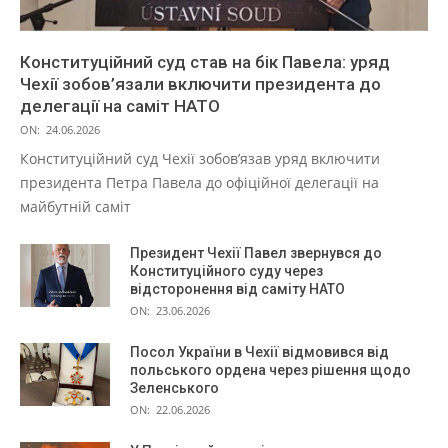
Конституційний суд став на бік Павела: уряд
Чехії зобов’язали включити президента до
делегації на саміт НАТО
ON:
24.06.2026
Конституційний суд Чехії зобов’язав уряд включити
президента Петра Павела до офіційної делегації на
майбутній саміт
Президент Чехії Павел звернувся до
Конституційного суду через
відсторонення від саміту НАТО
ON:
23.06.2026
Посол України в Чехії відмовився від
польського ордена через рішення щодо
Зеленського
ON:
22.06.2026