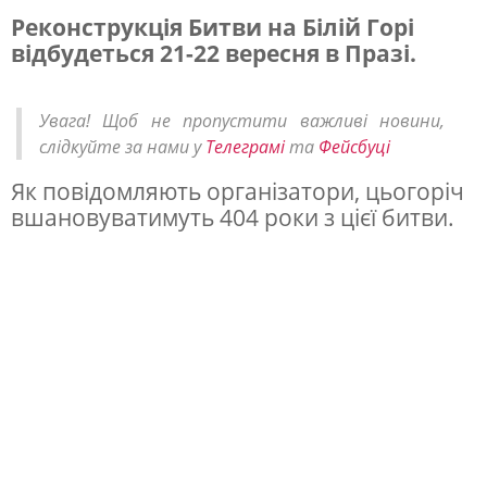
Реконструкція Битви на Білій Горі
відбудеться 21-22 вересня в Празі.
В
П
Увага! Щоб не пропустити важливі новини,
р
слідкуйте за нами у
Телеграмі
та
Фейсбуці
а
Як повідомляють організатори, цьогоріч
з
вшановуватимуть 404 роки з цієї битви.
і
р
е
к
о
н
с
т