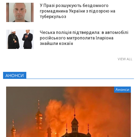
У Празі розшукують бездомного
громадянина України з підозрою на
туберкульоз
Чеська поліція підтвердила: в автомобілі
російського митрополита Іларіона
знайшли кокаїн
VIEW ALL
АНОНСИ
Анонси