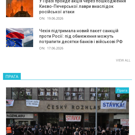
У Празі пройде акція через пошкодження
Києво-Печерської лаври внаслідок
російської атаки
ON:
19.06.2026
Чехія підтримала новий пакет санкцій
проти Росії: під обмеження можуть
потрапити десятки банків і військові РФ
ON:
17.06.2026
VIEW ALL
ПРАГА
Прага