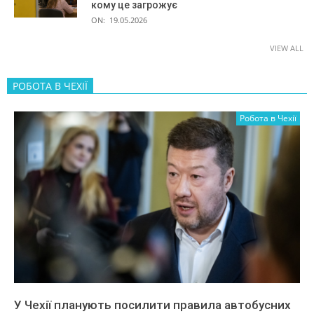
кому це загрожує
ON:
19.05.2026
VIEW ALL
РОБОТА В ЧЕХІЇ
Робота в Чехії
У Чехії планують посилити правила автобусних