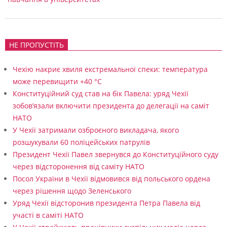
м
о
б
НЕ ПРОПУСТІТЬ
і
л
Чехію накриє хвиля екстремальної спеки: температура
і
може перевищити +40 °C
Конституційний суд став на бік Павела: уряд Чехії
ш
зобов’язали включити президента до делегації на саміт
в
НАТО
и
У Чехії затримали озброєного викладача, якого
розшукували 60 поліцейських патрулів
д
Президент Чехії Павел звернувся до Конституційного суду
к
через відсторонення від саміту НАТО
о
Посол України в Чехії відмовився від польського ордена
через рішення щодо Зеленського
ї
Уряд Чехії відсторонив президента Петра Павела від
д
участі в саміті НАТО