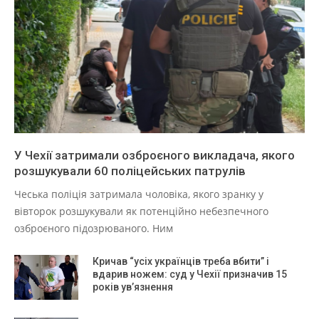
У Чехії затримали озброєного викладача, якого
розшукували 60 поліцейських патрулів
Чеська поліція затримала чоловіка, якого зранку у
вівторок розшукували як потенційно небезпечного
озброєного підозрюваного. Ним
Кричав “усіх українців треба вбити” і
вдарив ножем: суд у Чехії призначив 15
років ув’язнення