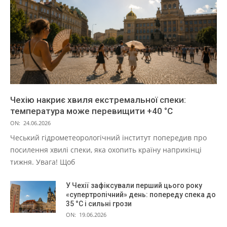
Чехію накриє хвиля екстремальної спеки:
температура може перевищити +40 °C
ON:
24.06.2026
Чеський гідрометеорологічний інститут попередив про
посилення хвилі спеки, яка охопить країну наприкінці
тижня. Увага! Щоб
У Чехії зафіксували перший цього року
«супертропічний» день: попереду спека до
35 °C і сильні грози
ON:
19.06.2026