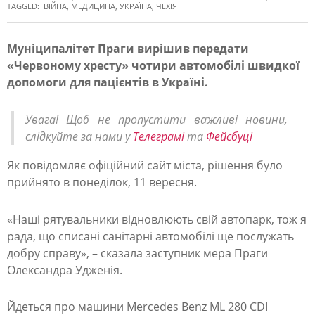
TAGGED:
ВІЙНА
,
МЕДИЦИНА
,
УКРАЇНА
,
ЧЕХІЯ
Муніципалітет Праги вирішив передати
«Червоному хресту» чотири автомобілі швидкої
П
допомоги для пацієнтів в Україні.
р
а
Увага! Щоб не пропустити важливі новини,
г
слідкуйте за нами у
Телеграмі
та
Фейсбуці
а
Як повідомляє офіційний сайт міста, рішення було
в
прийнято в понеділок, 11 вересня.
і
«Наші рятувальники відновлюють свій автопарк, тож я
д
рада, що списані санітарні автомобілі ще послужать
п
добру справу», – сказала заступник мера Праги
р
Олександра Удженія.
а
Йдеться про машини Mercedes Benz ML 280 CDI