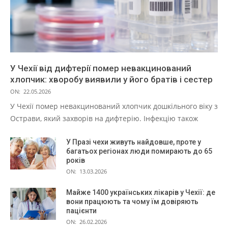
У Чехії від дифтерії помер невакцинований
хлопчик: хворобу виявили у його братів і сестер
ON:
22.05.2026
У Чехії помер невакцинований хлопчик дошкільного віку з
Острави, який захворів на дифтерію. Інфекцію також
У Празі чехи живуть найдовше, проте у
багатьох регіонах люди помирають до 65
років
ON:
13.03.2026
Майже 1400 українських лікарів у Чехії: де
вони працюють та чому їм довіряють
пацієнти
ON:
26.02.2026