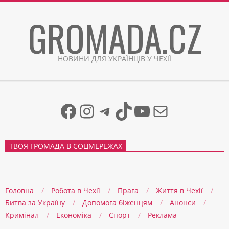
Skip
GROMADA.CZ
to
content
НОВИНИ ДЛЯ УКРАЇНЦІВ У ЧЕХІЇ
Facebook
Instagram
Telegram
TikTok
YouTube
Mail
ТВОЯ ГРОМАДА В СОЦМЕРЕЖАХ
Головна
Робота в Чехії
Прага
Життя в Чеxії
Битва за Україну
Допомога біженцям
Анонси
Кримінал
Економіка
Спорт
Реклама