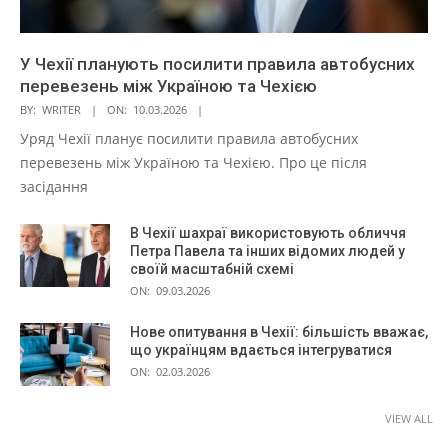
У Чехії планують посилити правила автобусних
перевезень між Україною та Чехією
BY:
WRITER
ON:
10.03.2026
Уряд Чехії планує посилити правила автобусних
перевезень між Україною та Чехією. Про це після
засідання
В Чехії шахраї використовують обличчя
Петра Павела та інших відомих людей у
своїй масштабній схемі
ON:
09.03.2026
Нове опитування в Чехії: більшість вважає,
що українцям вдається інтегруватися
ON:
02.03.2026
VIEW ALL