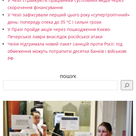
о
У Чехії страйкують працівники суспільних медіа через
скорочення фінансування
п
У Чехії зафіксували перший цього року «супертропічний»
о
день: попереду спека до 35 °C і сильні грози
м
У Празі пройде акція через пошкодження Києво-
Печерської лаври внаслідок російської атаки
о
Чехія підтримала новий пакет санкцій проти Росії: під
г
обмеження можуть потрапити десятки банків і військові
и
РФ
в
ПОШУК
У
к
р
а
ї
н