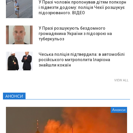
У Празі чоловік пропонував дітям попкорн
і підвезти додому: поліція Чехії розшукує
підозрюваного. ВІДЕО
У Празі розшукують бездомного
громадянина України з підозрою на
туберкульоз
Чеська поліція підтвердила: в автомобілі
російського митрополита Іларіона
знайшли кокаїн
VIEW ALL
АНОНСИ
Анонси