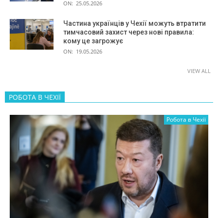
ON:
25.05.2026
Частина українців у Чехії можуть втратити
тимчасовий захист через нові правила:
кому це загрожує
ON:
19.05.2026
VIEW ALL
РОБОТА В ЧЕХІЇ
Робота в Чехії