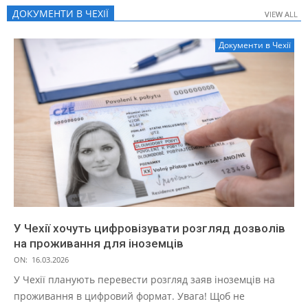
ДОКУМЕНТИ В ЧЕХІЇ
VIEW ALL
VIEW ALL
Документи в Чехії
У Чехії хочуть цифровізувати розгляд дозволів
на проживання для іноземців
ON:
16.03.2026
У Чехії планують перевести розгляд заяв іноземців на
проживання в цифровий формат. Увага! Щоб не