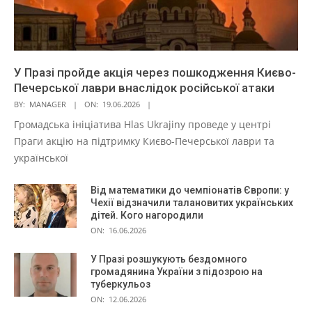
У Празі пройде акція через пошкодження Києво-
Печерської лаври внаслідок російської атаки
BY:
MANAGER
ON:
19.06.2026
Громадська ініціатива Hlas Ukrajiny проведе у центрі
Праги акцію на підтримку Києво-Печерської лаври та
української
Від математики до чемпіонатів Європи: у
Чехії відзначили талановитих українських
дітей. Кого нагородили
ON:
16.06.2026
У Празі розшукують бездомного
громадянина України з підозрою на
туберкульоз
ON:
12.06.2026