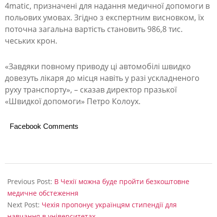
в
4matic, призначені для надання медичної допомоги в
и
польових умовах. Згідно з експертним висновком, їх
поточна загальна вартість становить 986,8 тис.
т
чеських крон.
ь
ч
«Завдяки повному приводу ці автомобілі швидко
о
довезуть лікаря до місця навіть у разі ускладненого
руху транспорту», – сказав директор празької
т
«Швидкої допомоги» Петро Колоух.
и
р
Facebook Comments
и
а
2023-
в
09-
Previous Post:
В Чехії можна буде пройти безкоштовне
т
13
медичне обстеження
о
Next Post:
Чехія пропонує українцям стипендії для
навчання в університетах