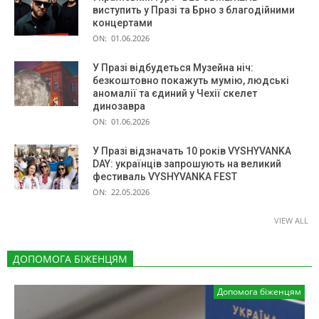
виступить у Празі та Брно з благодійними
концертами
ON:
01.06.2026
У Празі відбудеться Музейна ніч:
безкоштовно покажуть мумію, людські
аномалії та єдиний у Чехії скелет
динозавра
ON:
01.06.2026
У Празі відзначать 10 років VYSHYVANKA
DAY: українців запрошують на великий
фестиваль VYSHYVANKA FEST
ON:
22.05.2026
VIEW ALL
ДОПОМОГА БІЖЕНЦЯМ
Допомога біженцям