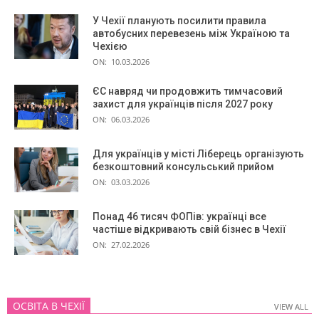
У Чехії планують посилити правила
автобусних перевезень між Україною та
Чехією
ON:
10.03.2026
ЄС навряд чи продовжить тимчасовий
захист для українців після 2027 року
ON:
06.03.2026
Для українців у місті Ліберець організують
безкоштовний консульський прийом
ON:
03.03.2026
Понад 46 тисяч ФОПів: українці все
частіше відкривають свій бізнес в Чехії
ON:
27.02.2026
ОСВІТА В ЧЕХІЇ
VIEW ALL
VIEW ALL