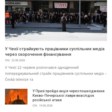
У Чехії страйкують працівники суспільних медіа
через скорочення фінансування
ON:
22.06.2026
У Чехії 22 червня розпочався одноденний
попереджувальний страйк працівників суспільних медіа –
Česká televize та
У Празі пройде акція через пошкодження
Києво-Печерської лаври внаслідок
російської атаки
ON:
19.06.2026