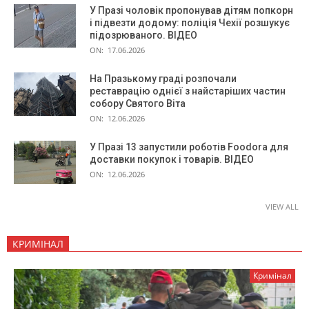
У Празі чоловік пропонував дітям попкорн
і підвезти додому: поліція Чехії розшукує
підозрюваного. ВІДЕО
ON:
17.06.2026
На Празькому граді розпочали
реставрацію однієї з найстаріших частин
собору Святого Віта
ON:
12.06.2026
У Празі 13 запустили роботів Foodora для
доставки покупок і товарів. ВІДЕО
ON:
12.06.2026
VIEW ALL
КРИМІНАЛ
Кримінал